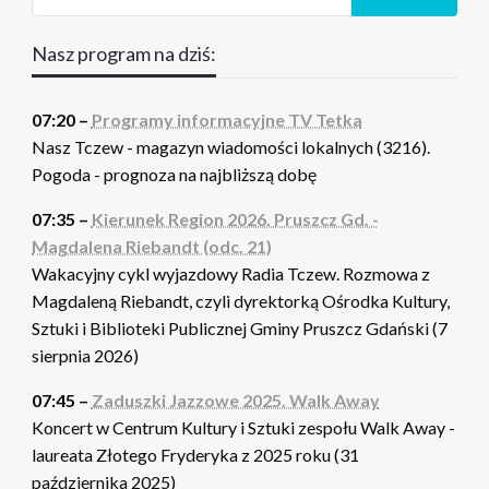
Nasz program na dziś:
07:20 –
Programy informacyjne TV Tetka
Nasz Tczew - magazyn wiadomości lokalnych (3216).
Pogoda - prognoza na najbliższą dobę
07:35 –
Kierunek Region 2026. Pruszcz Gd. -
Magdalena Riebandt (odc. 21)
Wakacyjny cykl wyjazdowy Radia Tczew. Rozmowa z
Magdaleną Riebandt, czyli dyrektorką Ośrodka Kultury,
Sztuki i Biblioteki Publicznej Gminy Pruszcz Gdański (7
sierpnia 2026)
07:45 –
Zaduszki Jazzowe 2025. Walk Away
Koncert w Centrum Kultury i Sztuki zespołu Walk Away -
laureata Złotego Fryderyka z 2025 roku (31
października 2025)