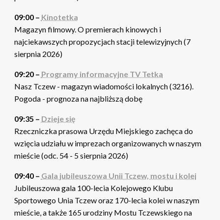
09:00 –
Kinotetka
Magazyn filmowy. O premierach kinowych i
najciekawszych propozycjach stacji telewizyjnych (7
sierpnia 2026)
09:20 –
Programy informacyjne TV Tetka
Nasz Tczew - magazyn wiadomości lokalnych (3216).
Pogoda - prognoza na najbliższą dobę
09:35 –
Dzieje się
Rzeczniczka prasowa Urzędu Miejskiego zachęca do
wzięcia udziału w imprezach organizowanych w naszym
mieście (odc. 54 - 5 sierpnia 2026)
09:40 –
Gala jubileuszowa Unii Tczew, mostu i kolei
Jubileuszowa gala 100-lecia Kolejowego Klubu
Sportowego Unia Tczew oraz 170-lecia kolei w naszym
mieście, a także 165 urodziny Mostu Tczewskiego na