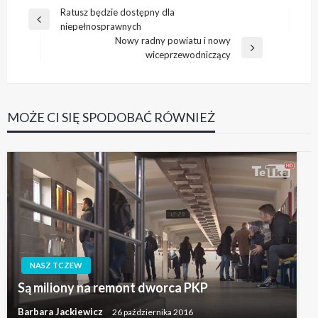
Nawigacja
Ratusz będzie dostępny dla
Poprzedni
niepełnosprawnych
wpisu
wpis
Nowy radny powiatu i nowy
Następny
wiceprzewodniczący
wpis
MOŻE CI SIĘ SPODOBAĆ RÓWNIEŻ
NASZ TCZEW
Są miliony na remont dworca PKP
Barbara Jackiewicz
26 października 2016