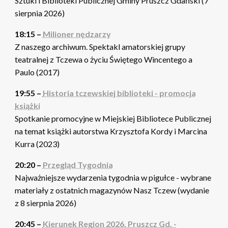
Sztuki i Biblioteki Publicznej Gminy Pruszcz Gdański (7
sierpnia 2026)
18:15 –
Milioner nędzarzy
Z naszego archiwum. Spektakl amatorskiej grupy
teatralnej z Tczewa o życiu Świętego Wincentego a
Paulo (2017)
19:55 –
Historia tczewskiej biblioteki - promocja
książki
Spotkanie promocyjne w Miejskiej Bibliotece Publicznej
na temat książki autorstwa Krzysztofa Kordy i Marcina
Kurra (2023)
20:20 –
Przegląd Tygodnia
Najważniejsze wydarzenia tygodnia w pigułce - wybrane
materiały z ostatnich magazynów Nasz Tczew (wydanie
z 8 sierpnia 2026)
20:45 –
Kierunek Region 2026. Pruszcz Gd. -