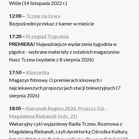
Wiśle (14 listopada 2022 r.)
12:00 –
Tczew na żywo
Bezpośredni przekaz z kamer w mieście
17:20 –
Przegląd Tygodnia
PREMIERA!
Najważniejsze wydarzenia tygodnia w
pigułce - wybrane materiały z ostatnich magazynów
Nasz Tczew (wydanie z 8 sierpnia 2026)
17:50 –
Kinotetka
Magazyn filmowy. O premierach kinowych i
najciekawszych propozycjach stacji telewizyjnych (7
sierpnia 2026)
18:05 –
Kierunek Region 2026. Pruszcz Gd. -
Magdalena Riebandt (odc. 21)
Wakacyjny cykl wyjazdowy Radia Tczew. Rozmowa z
Magdaleną Riebandt, czyli dyrektorką Ośrodka Kultury,