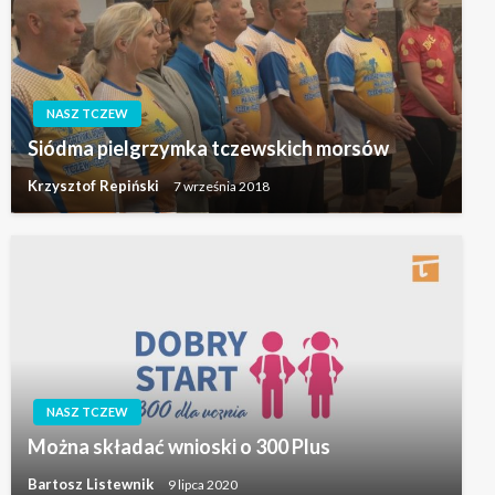
NASZ TCZEW
Siódma pielgrzymka tczewskich morsów
Krzysztof Repiński
7 września 2018
NASZ TCZEW
Można składać wnioski o 300 Plus
Bartosz Listewnik
9 lipca 2020