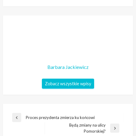
Barbara Jackiewicz
Zobacz wszystkie wpisy
Nawigacja
Proces prezydenta zmierza ku końcowi
Poprzedni
wpisu
Będą zmiany na ulicy
wpis
Następny
Pomorskiej?