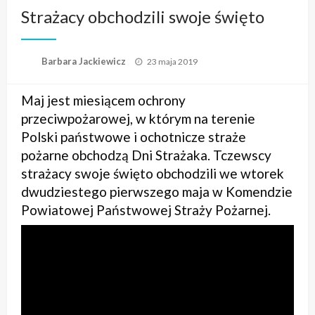
Strażacy obchodzili swoje święto
Opublikowane
Barbara Jackiewicz
23 maja 2019
w
Maj jest miesiącem ochrony
przeciwpożarowej, w którym na terenie
Polski państwowe i ochotnicze straże
pożarne obchodzą Dni Strażaka. Tczewscy
strażacy swoje święto obchodzili we wtorek
dwudziestego pierwszego maja w Komendzie
Powiatowej Państwowej Straży Pożarnej.