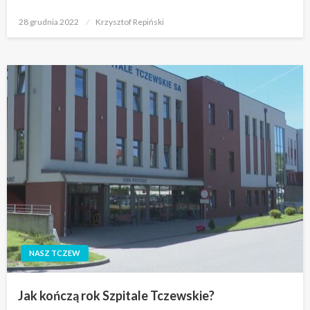
Opublikowane
28 grudnia 2022
Krzysztof Repiński
w
NASZ TCZEW
Jak kończą rok Szpitale Tczewskie?