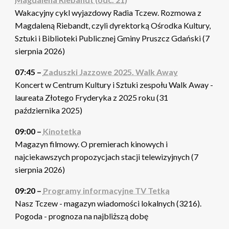
Wakacyjny cykl wyjazdowy Radia Tczew. Rozmowa z
Magdaleną Riebandt, czyli dyrektorką Ośrodka Kultury,
Sztuki i Biblioteki Publicznej Gminy Pruszcz Gdański (7
sierpnia 2026)
07:45 –
Zaduszki Jazzowe 2025. Walk Away
Koncert w Centrum Kultury i Sztuki zespołu Walk Away -
laureata Złotego Fryderyka z 2025 roku (31
października 2025)
09:00 –
Kinotetka
Magazyn filmowy. O premierach kinowych i
najciekawszych propozycjach stacji telewizyjnych (7
sierpnia 2026)
09:20 –
Programy informacyjne TV Tetka
Nasz Tczew - magazyn wiadomości lokalnych (3216).
Pogoda - prognoza na najbliższą dobę