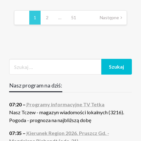
Stronicowanie
wpisów
1
2
…
51
Następne
Nasz program na dziś:
07:20 –
Programy informacyjne TV Tetka
Nasz Tczew - magazyn wiadomości lokalnych (3216).
Pogoda - prognoza na najbliższą dobę
07:35 –
Kierunek Region 2026. Pruszcz Gd. -
Magdalena Riebandt (odc. 21)