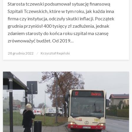
Starosta tczewski podsumował sytuację finansową
Szpitali Tczewskich, które w tym roku, jak każda inna
firma czy instytucja, odczuły skutki inflacji. Początek
grudnia przyniósł 400 tysięcy zł zadłużenia, jednak
zdaniem starosty do końca roku szpital ma szansę
zrównoważyć budżet. Od 2019…
Opublikowane
28 grudnia 2022
Krzysztof Repiński
w