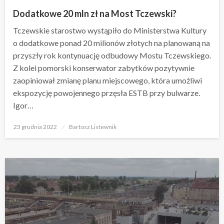
Dodatkowe 20 mln zł na Most Tczewski?
Tczewskie starostwo wystąpiło do Ministerstwa Kultury
o dodatkowe ponad 20 milionów złotych na planowaną na
przyszły rok kontynuację odbudowy Mostu Tczewskiego.
Z kolei pomorski konserwator zabytków pozytywnie
zaopiniował zmianę planu miejscowego, która umożliwi
ekspozycję powojennego przęsła ESTB przy bulwarze.
Igor…
Opublikowane
23 grudnia 2022
Bartosz Listewnik
w