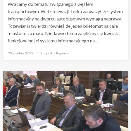
Wracamy do tematu związanego z węzłem
transportowym. Widz telewizji Tetka zauważył, że system
informacyjny na dworcu autobusowym wymaga naprawy.
Tczewianin twierdzi również, że jeden biletomat na całe
miasto to za mało. Niedawno temu zajęliśmy się kwestią
funkcjonalności systemu informacyjnego na…
Opublikowane
29 grudnia 2022
Krzysztof Repiński
w