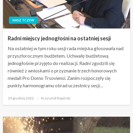
NASZ TCZEW
Radni miejscy jednogłośni na ostatniej sesji
Na ostatniej w tym roku sesji rada miejska głosowała nad
przyszłorocznym budżetem. Uchwałę budżetową
jednogłośnie przyjęto do realizacji. Radni zgodzili się
również z wnioskami o przyznanie trzech honorowych
medali Pro Domo Trsoviensi. Zanim rozpoczęły się
punkty harmonogramu obrad uczestnicy sesji…
Opublikowane
29 grudnia 2022
Krzysztof Repiński
w