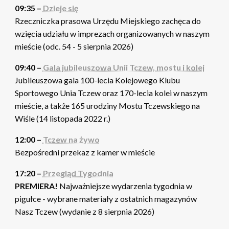
09:35 –
Dzieje się
Rzeczniczka prasowa Urzędu Miejskiego zachęca do
wzięcia udziału w imprezach organizowanych w naszym
mieście (odc. 54 - 5 sierpnia 2026)
09:40 –
Gala jubileuszowa Unii Tczew, mostu i kolei
Jubileuszowa gala 100-lecia Kolejowego Klubu
Sportowego Unia Tczew oraz 170-lecia kolei w naszym
mieście, a także 165 urodziny Mostu Tczewskiego na
Wiśle (14 listopada 2022 r.)
12:00 –
Tczew na żywo
Bezpośredni przekaz z kamer w mieście
17:20 –
Przegląd Tygodnia
PREMIERA!
Najważniejsze wydarzenia tygodnia w
pigułce - wybrane materiały z ostatnich magazynów
Nasz Tczew (wydanie z 8 sierpnia 2026)