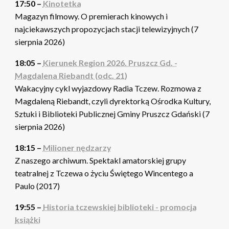
17:50 –
Kinotetka
Magazyn filmowy. O premierach kinowych i
najciekawszych propozycjach stacji telewizyjnych (7
sierpnia 2026)
18:05 –
Kierunek Region 2026. Pruszcz Gd. -
Magdalena Riebandt (odc. 21)
Wakacyjny cykl wyjazdowy Radia Tczew. Rozmowa z
Magdaleną Riebandt, czyli dyrektorką Ośrodka Kultury,
Sztuki i Biblioteki Publicznej Gminy Pruszcz Gdański (7
sierpnia 2026)
18:15 –
Milioner nędzarzy
Z naszego archiwum. Spektakl amatorskiej grupy
teatralnej z Tczewa o życiu Świętego Wincentego a
Paulo (2017)
19:55 –
Historia tczewskiej biblioteki - promocja
książki