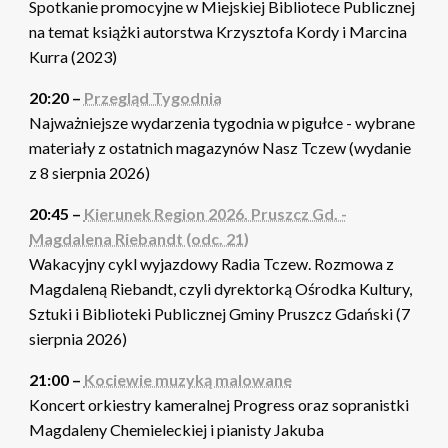
Spotkanie promocyjne w Miejskiej Bibliotece Publicznej
na temat książki autorstwa Krzysztofa Kordy i Marcina
Kurra (2023)
20:20 –
Przegląd Tygodnia
Najważniejsze wydarzenia tygodnia w pigułce - wybrane
materiały z ostatnich magazynów Nasz Tczew (wydanie
z 8 sierpnia 2026)
20:45 –
Kierunek Region 2026. Pruszcz Gd. -
Magdalena Riebandt (odc. 21)
Wakacyjny cykl wyjazdowy Radia Tczew. Rozmowa z
Magdaleną Riebandt, czyli dyrektorką Ośrodka Kultury,
Sztuki i Biblioteki Publicznej Gminy Pruszcz Gdański (7
sierpnia 2026)
21:00 –
Kociewie muzyką malowane
Koncert orkiestry kameralnej Progress oraz sopranistki
Magdaleny Chemieleckiej i pianisty Jakuba