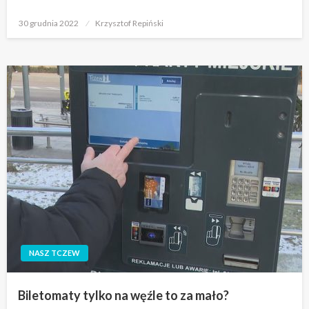
Opublikowane
30 grudnia 2022
Krzysztof Repiński
w
NASZ TCZEW
Biletomaty tylko na węźle to za mało?