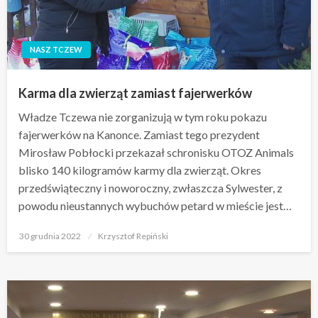
NASZ TCZEW
Karma dla zwierząt zamiast fajerwerków
Władze Tczewa nie zorganizują w tym roku pokazu
fajerwerków na Kanonce. Zamiast tego prezydent
Mirosław Pobłocki przekazał schronisku OTOZ Animals
blisko 140 kilogramów karmy dla zwierząt. Okres
przedświąteczny i noworoczny, zwłaszcza Sylwester, z
powodu nieustannych wybuchów petard w mieście jest…
Opublikowane
30 grudnia 2022
Krzysztof Repiński
w