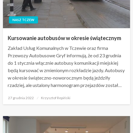
NASZ TCZEW
Kursowanie autobusów w okresie świątecznym
Zakład Usług Komunalnych w Tczewie oraz firma
Przewozy Autobusowe Gryf informują, że od 23 grudnia
do 1 stycznia włącznie autobusy komunikacji miejskiej
będą kursować w zmienionym rozkładzie jazdy. Autobusy
w okresie świąteczno-noworocznym będą jeździły
rzadziej, ale ustalony harmonogram przejazdów został…
Opublikowane
27 grudnia 2022
Krzysztof Repiński
w