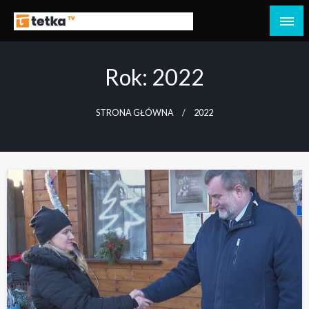
Przejdź
do
Tetka Tczew – Twoja lokalna telewizja!
Tv Tetka Tczew
treści
Rok:
2022
STRONA GŁÓWNA
2022