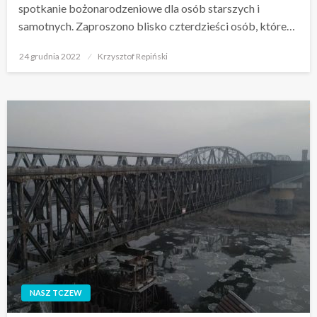
spotkanie bożonarodzeniowe dla osób starszych i
samotnych. Zaproszono blisko czterdzieści osób, które…
Opublikowane
24 grudnia 2022
Krzysztof Repiński
w
NASZ TCZEW