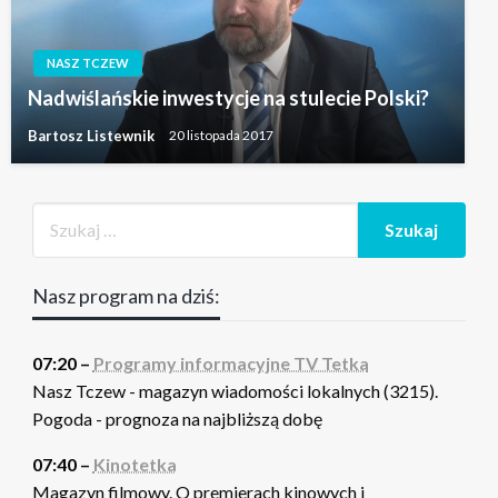
NASZ TCZEW
Nadwiślańskie inwestycje na stulecie Polski?
Bartosz Listewnik
20 listopada 2017
Nasz program na dziś:
07:20 –
Programy informacyjne TV Tetka
Nasz Tczew - magazyn wiadomości lokalnych (3215).
Pogoda - prognoza na najbliższą dobę
07:40 –
Kinotetka
Magazyn filmowy. O premierach kinowych i