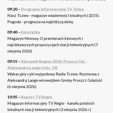
09:20 –
Programy informacyjne TV Tetka
Nasz Tczew - magazyn wiadomości lokalnych (3215).
Pogoda - prognoza na najbliższą dobę
09:40 –
Kinotetka
Magazyn filmowy. O premierach kinowych i
najciekawszych propozycjach stacji telewizyjnych (7
sierpnia 2026)
09:55 –
Kierunek Region 2026. Pruszcz Gd. -
Aleksandra Lange (odc. 19)
Wakacyjny cykl wyjazdowy Radia Tczew. Rozmowa z
Aleksandrą Lange wicewójtem Gminy Pruszcz Gdański
(6 sierpnia 2026)
10:05 –
Raport TV Regio
Magazyn informacyjny TV Regio - kanału polskich
lokalnych stacji telewizyjnych (3 sierpnia 2026 r.)