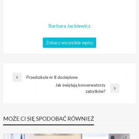
Barbara Jackiewicz
Zobacz wszystkie wpisy
Nawigacja
Przedszkole nr 8 docieplone
Poprzedni
wpisu
Jak świętują konserwatorzy
wpis
Następny
zabytków?
wpis
MOŻE CI SIĘ SPODOBAĆ RÓWNIEŻ