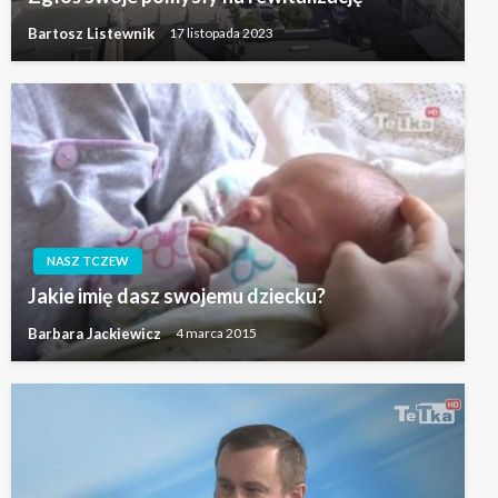
Bartosz Listewnik
17 listopada 2023
NASZ TCZEW
Jakie imię dasz swojemu dziecku?
Barbara Jackiewicz
4 marca 2015