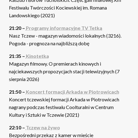
Festiwalu Twórczości Kociewskiej im. Romana
Landowskiego (2021)
21:20 –
Programy informacyjne TV Tetka
Nasz Tczew - magazyn wiadomości lokalnych (3216).
Pogoda - prognoza na najbliższą dobę
21:35 –
Kinotetka
Magazyn filmowy. O premierach kinowych i
najciekawszych propozycjach stacji telewizyjnych (7
sierpnia 2026)
21:50 –
Koncert formacji Arkada w Piotrowicach
Koncert tczewskiej formacji Arkada w Piotrowicach
nagrany podczas festiwalu Coolturalni w Centrum
Kultury i Sztuki w Tczewie (2021)
22:10 –
Tczew na żywo
Bezpośredni przekaz z kamer w mieście