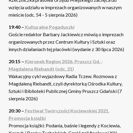
wzięcia udziału w imprezach organizowanych w naszym
mieście (odc. 54 - 5 sierpnia 2026)
19:40 –
Kulturalne Pogaduszki
Goście redaktor Barbary Jackiewicz mówią o imprezach
organizowanych przez Centrum Kultury i Sztuki oraz
innych działaniach tej placówki (wydanie z 30 lipca 2026)
20:15 –
Kierunek Region 2026. Pruszcz Gd. -
Magdalena Riebandt (odc. 21)
Wakacyjny cykl wyjazdowy Radia Tczew. Rozmowa z
Magdaleną Riebandt, czyli dyrektorką Ośrodka Kultury,
Sztuki i Biblioteki Publicznej Gminy Pruszcz Gdański (7
sierpnia 2026)
20:30 –
Festiwal Twórczości Kociewskiej 2021.
Promocja książki
Promocja książki: Podania, baśnie i legendy z Kociewia,
Kaszub i Borów Tucholskich. Część gali finałowej XIII