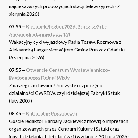
najciekawszych propozycjach stacji telewizyjnych (7
sierpnia 2026)
07:55 –
Kierunek Region 2026. Pruszcz Gd. -
Aleksandra Lange (odc. 19)
Wakacyjny cykl wyjazdowy Radia Tczew. Rozmowa z
Aleksandrą Lange wicewójtem Gminy Pruszcz Gdański
(6 sierpnia 2026)
07:55 –
Otwarcie Centrum Wystawienniczo-
Regionalnego Dolnej Wisły
Z naszego archiwum. Uroczyste rozpoczęcie
działalności CWRDW, czyli dzisiejszej Fabryki Sztuk
(luty 2007)
08:45 –
Kulturalne Pogaduszki
Goście redaktor Barbary Jackiewicz mówią o imprezach
organizowanych przez Centrum Kultury i Sztuki oraz
innych działaniach tej placówki (wydanie z 30 lipca 2026)