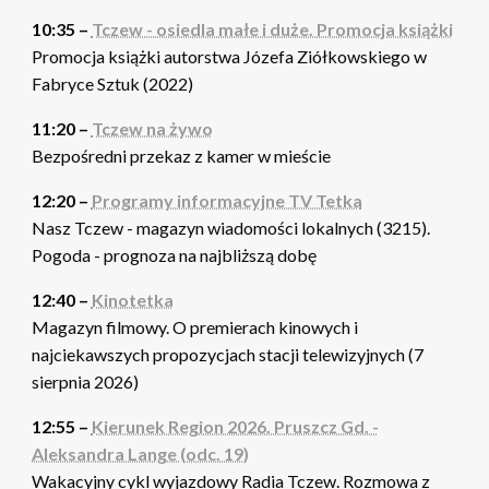
10:35 –
Tczew - osiedla małe i duże. Promocja książki
Promocja książki autorstwa Józefa Ziółkowskiego w
Fabryce Sztuk (2022)
11:20 –
Tczew na żywo
Bezpośredni przekaz z kamer w mieście
12:20 –
Programy informacyjne TV Tetka
Nasz Tczew - magazyn wiadomości lokalnych (3215).
Pogoda - prognoza na najbliższą dobę
12:40 –
Kinotetka
Magazyn filmowy. O premierach kinowych i
najciekawszych propozycjach stacji telewizyjnych (7
sierpnia 2026)
12:55 –
Kierunek Region 2026. Pruszcz Gd. -
Aleksandra Lange (odc. 19)
Wakacyjny cykl wyjazdowy Radia Tczew. Rozmowa z