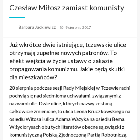
Czesław Miłosz zamiast komunisty
Opublikowane
Barbara Jackiewicz
9 sierpnia 2017
w
Już wkrótce dwie istniejące, tczewskie ulice
otrzymają zupełnie nowych patronów. To
efekt wejścia w życie ustawy o zakazie
propagowania komunizmu. Jakie będą skutki
dla mieszkańców?
28 sierpnia podczas sesji Rady Miejskiej w Tczewie radni
pochylą się nad siedmioma uchwałami, związanymi z
nazwami ulic. Dwie ulice, których nazwy zostaną
całkowicie zmienione, to ulica Leona Kruczkowskiego na
osiedlu Witosa i ulica Adama Ważyka na osiedlu Bema.
W życiorysach obu tych literatów obecne są związki z
komunistyczną Polską Zjednoczoną Partią Robotniczą.