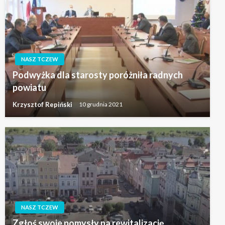
NASZ TCZEW
Podwyżka dla starosty poróżniła radnych
powiatu
Krzysztof Repiński
10 grudnia 2021
NASZ TCZEW
Zgłoś swoje pomysły na rewitalizację