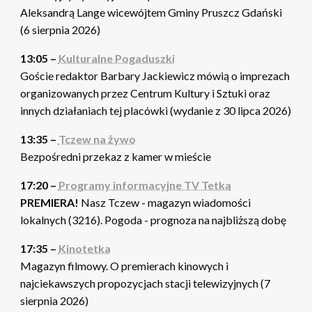
Aleksandrą Lange wicewójtem Gminy Pruszcz Gdański
(6 sierpnia 2026)
13:05 –
Kulturalne Pogaduszki
Goście redaktor Barbary Jackiewicz mówią o imprezach
organizowanych przez Centrum Kultury i Sztuki oraz
innych działaniach tej placówki (wydanie z 30 lipca 2026)
13:35 –
Tczew na żywo
Bezpośredni przekaz z kamer w mieście
17:20 –
Programy informacyjne TV Tetka
PREMIERA!
Nasz Tczew - magazyn wiadomości
lokalnych (3216). Pogoda - prognoza na najbliższą dobę
17:35 –
Kinotetka
Magazyn filmowy. O premierach kinowych i
najciekawszych propozycjach stacji telewizyjnych (7
sierpnia 2026)