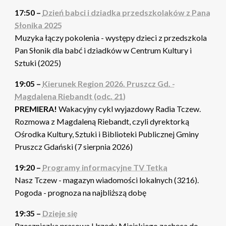
17:50 –
Dzień babci i dziadka przedszkolaków z Pana
Słonika 2025
Muzyka łączy pokolenia - występy dzieci z przedszkola
Pan Słonik dla babć i dziadków w Centrum Kultury i
Sztuki (2025)
19:05 –
Kierunek Region 2026. Pruszcz Gd. -
Magdalena Riebandt (odc. 21)
PREMIERA!
Wakacyjny cykl wyjazdowy Radia Tczew.
Rozmowa z Magdaleną Riebandt, czyli dyrektorką
Ośrodka Kultury, Sztuki i Biblioteki Publicznej Gminy
Pruszcz Gdański (7 sierpnia 2026)
19:20 –
Programy informacyjne TV Tetka
Nasz Tczew - magazyn wiadomości lokalnych (3216).
Pogoda - prognoza na najbliższą dobę
19:35 –
Dzieje się
Rzeczniczka prasowa Urzędu Miejskiego zachęca do