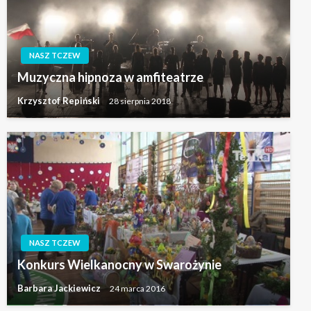
NASZ TCZEW
Muzyczna hipnoza w amfiteatrze
Krzysztof Repiński
28 sierpnia 2018
NASZ TCZEW
Konkurs Wielkanocny w Swarożynie
Barbara Jackiewicz
24 marca 2016