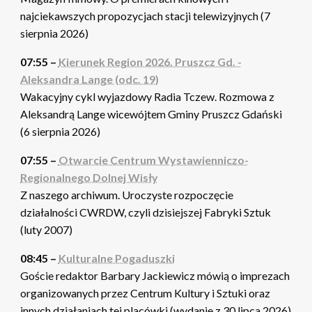
najciekawszych propozycjach stacji telewizyjnych (7
sierpnia 2026)
07:55 –
Kierunek Region 2026. Pruszcz Gd. -
Aleksandra Lange (odc. 19)
Wakacyjny cykl wyjazdowy Radia Tczew. Rozmowa z
Aleksandrą Lange wicewójtem Gminy Pruszcz Gdański
(6 sierpnia 2026)
07:55 –
Otwarcie Centrum Wystawienniczo-
Regionalnego Dolnej Wisły
Z naszego archiwum. Uroczyste rozpoczęcie
działalności CWRDW, czyli dzisiejszej Fabryki Sztuk
(luty 2007)
08:45 –
Kulturalne Pogaduszki
Goście redaktor Barbary Jackiewicz mówią o imprezach
organizowanych przez Centrum Kultury i Sztuki oraz
innych działaniach tej placówki (wydanie z 30 lipca 2026)