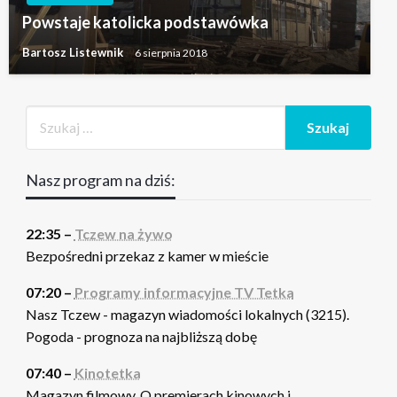
Powstaje katolicka podstawówka
Bartosz Listewnik
6 sierpnia 2018
Nasz program na dziś:
22:35 –
Tczew na żywo
Bezpośredni przekaz z kamer w mieście
07:20 –
Programy informacyjne TV Tetka
Nasz Tczew - magazyn wiadomości lokalnych (3215).
Pogoda - prognoza na najbliższą dobę
07:40 –
Kinotetka
Magazyn filmowy. O premierach kinowych i