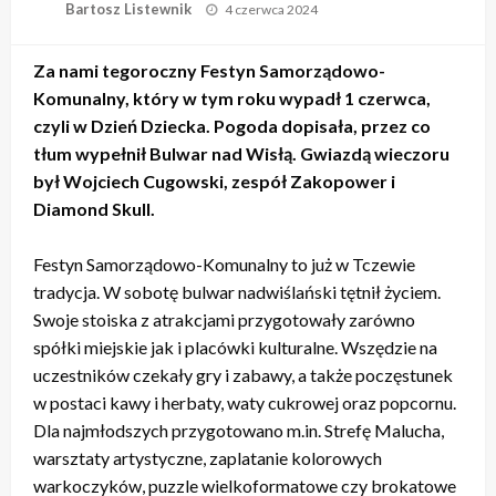
Opublikowane
Bartosz Listewnik
4 czerwca 2024
w
Za nami tegoroczny Festyn Samorządowo-
Komunalny, który w tym roku wypadł 1 czerwca,
czyli w Dzień Dziecka. Pogoda dopisała, przez co
tłum wypełnił Bulwar nad Wisłą. Gwiazdą wieczoru
był Wojciech Cugowski, zespół Zakopower i
Diamond Skull.
Festyn Samorządowo-Komunalny to już w Tczewie
tradycja. W sobotę bulwar nadwiślański tętnił życiem.
Swoje stoiska z atrakcjami przygotowały zarówno
spółki miejskie jak i placówki kulturalne. Wszędzie na
uczestników czekały gry i zabawy, a także poczęstunek
w postaci kawy i herbaty, waty cukrowej oraz popcornu.
Dla najmłodszych przygotowano m.in. Strefę Malucha,
warsztaty artystyczne, zaplatanie kolorowych
warkoczyków, puzzle wielkoformatowe czy brokatowe