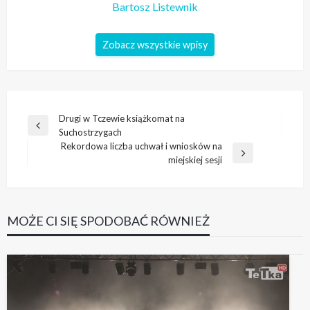
Bartosz Listewnik
Zobacz wszystkie wpisy
Nawigacja
Drugi w Tczewie książkomat na
Poprzedni
Suchostrzygach
wpisu
wpis
Rekordowa liczba uchwał i wniosków na
Następny
miejskiej sesji
wpis
MOŻE CI SIĘ SPODOBAĆ RÓWNIEŻ