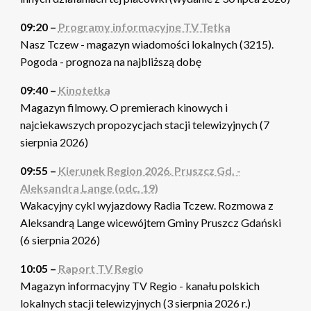
09:20 –
Programy informacyjne TV Tetka
Nasz Tczew - magazyn wiadomości lokalnych (3215).
Pogoda - prognoza na najbliższą dobę
09:40 –
Kinotetka
Magazyn filmowy. O premierach kinowych i
najciekawszych propozycjach stacji telewizyjnych (7
sierpnia 2026)
09:55 –
Kierunek Region 2026. Pruszcz Gd. -
Aleksandra Lange (odc. 19)
Wakacyjny cykl wyjazdowy Radia Tczew. Rozmowa z
Aleksandrą Lange wicewójtem Gminy Pruszcz Gdański
(6 sierpnia 2026)
10:05 –
Raport TV Regio
Magazyn informacyjny TV Regio - kanału polskich
lokalnych stacji telewizyjnych (3 sierpnia 2026 r.)