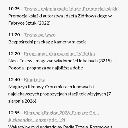
10:35 –
Tczew - osiedla małe i duże. Promocja książki
Promocja książki autorstwa Józefa Ziółkowskiego w
Fabryce Sztuk (2022)
11:20 –
Tczew na żywo
Bezpośredni przekaz z kamer w mieście
12:20 –
Programy informacyjne TV Tetka
Nasz Tczew - magazyn wiadomości lokalnych (3215).
Pogoda - prognoza na najbliższą dobę
12:40 –
Kinotetka
Magazyn filmowy. O premierach kinowych i
najciekawszych propozycjach stacji telewizyjnych (7
sierpnia 2026)
12:55 –
Kierunek Region 2026. Pruszcz Gd. -
Aleksandra Lange (odc. 19)
Wakacyjny cykl wyjazdowy Radia Tczew. Rozmowa z