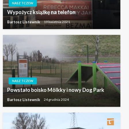
NASZ TCZEW
Wypożycz książkę na telefon
Bartosz Listewnik
19 kwietnia 2021
NASZ TCZEW
Powstało boisko Mölkky i nowy Dog Park
Bartosz Listewnik
24 grudnia 2024