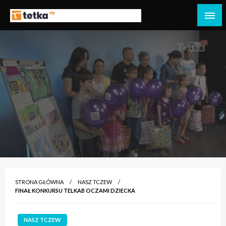
Przejdź
do
Tetka Tczew – Twoja lokalna telewizja!
Tv Tetka Tczew
treści
STRONA GŁÓWNA
NASZ TCZEW
FINAŁ KONKURSU TELKAB OCZAMI DZIECKA
NASZ TCZEW