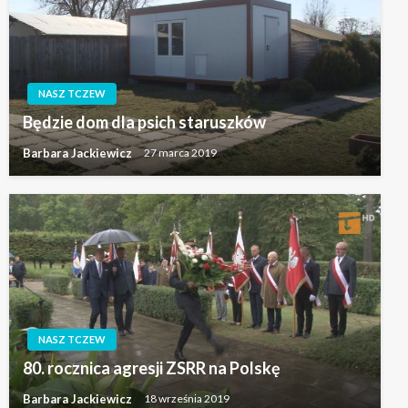
NASZ TCZEW
Będzie dom dla psich staruszków
Barbara Jackiewicz
27 marca 2019
NASZ TCZEW
80. rocznica agresji ZSRR na Polskę
Barbara Jackiewicz
18 września 2019