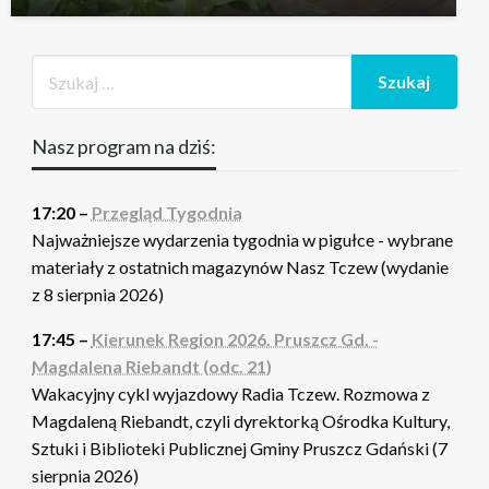
Nasz program na dziś:
17:20 –
Przegląd Tygodnia
Najważniejsze wydarzenia tygodnia w pigułce - wybrane
materiały z ostatnich magazynów Nasz Tczew (wydanie
z 8 sierpnia 2026)
17:45 –
Kierunek Region 2026. Pruszcz Gd. -
Magdalena Riebandt (odc. 21)
Wakacyjny cykl wyjazdowy Radia Tczew. Rozmowa z
Magdaleną Riebandt, czyli dyrektorką Ośrodka Kultury,
Sztuki i Biblioteki Publicznej Gminy Pruszcz Gdański (7
sierpnia 2026)