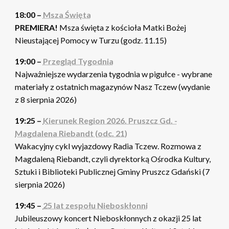
18:00 –
Msza Święta
PREMIERA!
Msza święta z kościoła Matki Bożej
Nieustającej Pomocy w Turzu (godz. 11.15)
19:00 –
Przegląd Tygodnia
Najważniejsze wydarzenia tygodnia w pigułce - wybrane
materiały z ostatnich magazynów Nasz Tczew (wydanie
z 8 sierpnia 2026)
19:25 –
Kierunek Region 2026. Pruszcz Gd. -
Magdalena Riebandt (odc. 21)
Wakacyjny cykl wyjazdowy Radia Tczew. Rozmowa z
Magdaleną Riebandt, czyli dyrektorką Ośrodka Kultury,
Sztuki i Biblioteki Publicznej Gminy Pruszcz Gdański (7
sierpnia 2026)
19:45 –
25 lat zespołu Nieboskłonni
Jubileuszowy koncert Nieboskłonnych z okazji 25 lat