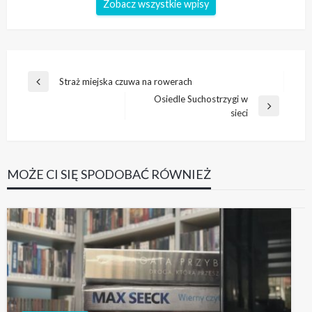
Zobacz wszystkie wpisy
Nawigacja
Straż miejska czuwa na rowerach
Poprzedni
wpisu
Osiedle Suchostrzygi w
wpis
Następny
sieci
wpis
MOŻE CI SIĘ SPODOBAĆ RÓWNIEŻ