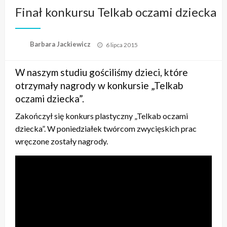
Finał konkursu Telkab oczami dziecka
Opublikowane
Barbara Jackiewicz
6 lipca 2015
w
W naszym studiu gościliśmy dzieci, które
otrzymały nagrody w konkursie „Telkab
oczami dziecka”.
Zakończył się konkurs plastyczny „Telkab oczami
dziecka”. W poniedziałek twórcom zwycięskich prac
wręczone zostały nagrody.