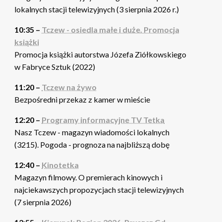
lokalnych stacji telewizyjnych (3 sierpnia 2026 r.)
10:35 –
Tczew - osiedla małe i duże. Promocja
książki
Promocja książki autorstwa Józefa Ziółkowskiego
w Fabryce Sztuk (2022)
11:20 –
Tczew na żywo
Bezpośredni przekaz z kamer w mieście
12:20 –
Programy informacyjne TV Tetka
Nasz Tczew - magazyn wiadomości lokalnych
(3215). Pogoda - prognoza na najbliższą dobę
12:40 –
Kinotetka
Magazyn filmowy. O premierach kinowych i
najciekawszych propozycjach stacji telewizyjnych
(7 sierpnia 2026)