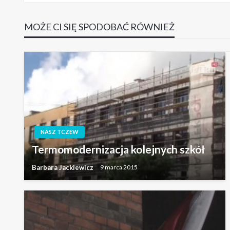
wpisu
MOŻE CI SIĘ SPODOBAĆ RÓWNIEŻ
NASZ TCZEW
Termomodernizacja kolejnych szkół
Barbara Jackiewicz
9 marca 2015