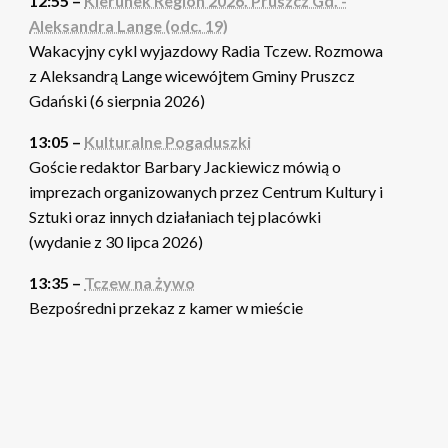
12:55 –
Kierunek Region 2026. Pruszcz Gd. -
Aleksandra Lange (odc. 19)
Wakacyjny cykl wyjazdowy Radia Tczew. Rozmowa
z Aleksandrą Lange wicewójtem Gminy Pruszcz
Gdański (6 sierpnia 2026)
13:05 –
Kulturalne Pogaduszki
Goście redaktor Barbary Jackiewicz mówią o
imprezach organizowanych przez Centrum Kultury i
Sztuki oraz innych działaniach tej placówki
(wydanie z 30 lipca 2026)
13:35 –
Tczew na żywo
Bezpośredni przekaz z kamer w mieście