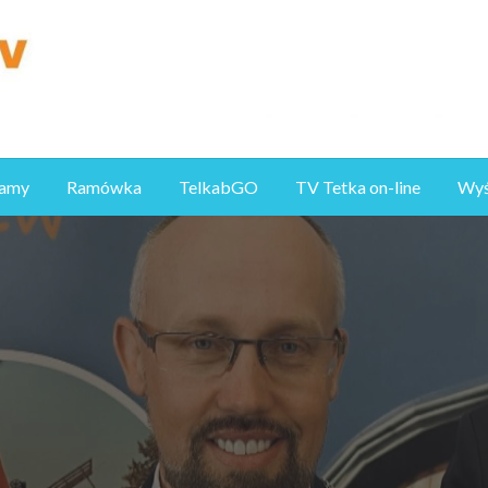
ramy
Ramówka
TelkabGO
TV Tetka on-line
Wyśl