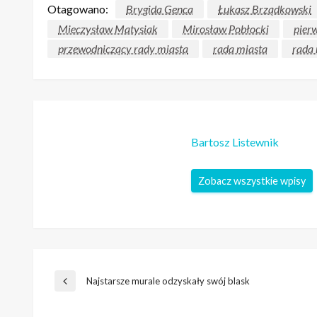
Otagowano:
Brygida Genca
Łukasz Brządkowski
Mieczysław Matysiak
Mirosław Pobłocki
pierw
przewodniczący rady miasta
rada miasta
rada 
Bartosz Listewnik
Zobacz wszystkie wpisy
Nawigacja
Najstarsze murale odzyskały swój blask
Poprzedni
wpis