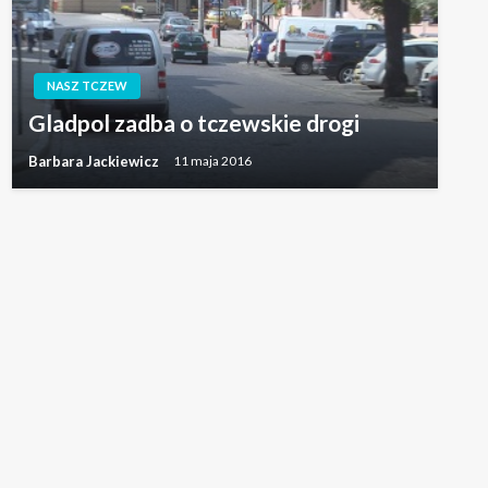
NASZ TCZEW
Gladpol zadba o tczewskie drogi
Barbara Jackiewicz
11 maja 2016