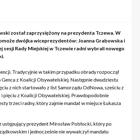
wski został zaprzysiężony na prezydenta Tczewa. W
 pomoże dwójka wiceprezydentów: Joanna Grabowska i
 sesji Rady Miejskiej w Tczewie radni wybrali nowego
i.
encji. Tradycyjnie w takim przypadku obrady rozpoczął
 Genca z Koalicji Obywatelskiej. Następnie dwudziestu
ciu z nich startowało z list Samorządu OdNowa, sześciu z
s i pięciu z Koalicji Obywatelskiej. Prawdopodobnie
esty trzeci radny, który zajmie mandat w miejsce Łukasza
az ustępujący prezydent Mirosław Pobłocki, który po
rządkowskim i jednocześnie nie wywalczył mandatu