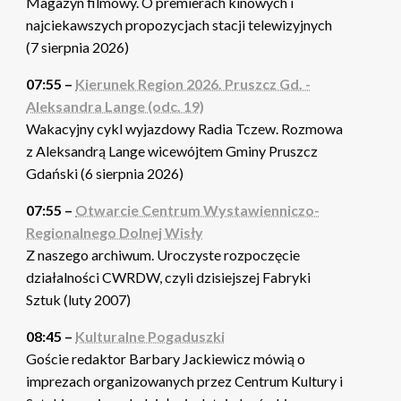
Magazyn filmowy. O premierach kinowych i
najciekawszych propozycjach stacji telewizyjnych
(7 sierpnia 2026)
07:55 –
Kierunek Region 2026. Pruszcz Gd. -
Aleksandra Lange (odc. 19)
Wakacyjny cykl wyjazdowy Radia Tczew. Rozmowa
z Aleksandrą Lange wicewójtem Gminy Pruszcz
Gdański (6 sierpnia 2026)
07:55 –
Otwarcie Centrum Wystawienniczo-
Regionalnego Dolnej Wisły
Z naszego archiwum. Uroczyste rozpoczęcie
działalności CWRDW, czyli dzisiejszej Fabryki
Sztuk (luty 2007)
08:45 –
Kulturalne Pogaduszki
Goście redaktor Barbary Jackiewicz mówią o
imprezach organizowanych przez Centrum Kultury i