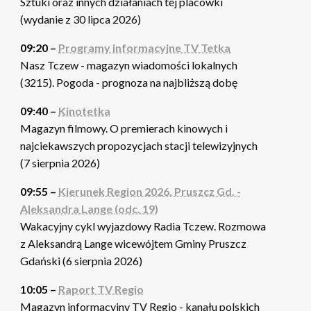
Sztuki oraz innych działaniach tej placówki
(wydanie z 30 lipca 2026)
09:20 –
Programy informacyjne TV Tetka
Nasz Tczew - magazyn wiadomości lokalnych
(3215). Pogoda - prognoza na najbliższą dobę
09:40 –
Kinotetka
Magazyn filmowy. O premierach kinowych i
najciekawszych propozycjach stacji telewizyjnych
(7 sierpnia 2026)
09:55 –
Kierunek Region 2026. Pruszcz Gd. -
Aleksandra Lange (odc. 19)
Wakacyjny cykl wyjazdowy Radia Tczew. Rozmowa
z Aleksandrą Lange wicewójtem Gminy Pruszcz
Gdański (6 sierpnia 2026)
10:05 –
Raport TV Regio
Magazyn informacyjny TV Regio - kanału polskich