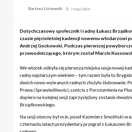
Opublikowane
Bartosz Listewnik
7 maja 2024
w
Dotychczasowy społecznik i radny Łukasz Brządko
czasie pięcioletniej kadencji nowemu włodarzowi
Andrzej Gockowski. Podczas pierwszej powyborczej
przewodniczącego, którym został Marcin Kussowsk
We wtorek odbyła się pierwsza miejska sesja nowej kad
radny najstarszym wiekiem – tym razem była to Brygida
dwóch nowo wybranych radnych złożyło ślubowanie. Pię
Prawa i Sprawiedliwości, sześciu z Porozumienia na Plu
dopiero na kolejnej sesji zaprzysiężony zostanie dwudzi
Brządkowskiego.
Na sesji obecny był m.in. poseł Kazimierz Smoliński or
czternastu latach prezydentury przegrał z Łukaszem B
radnego.