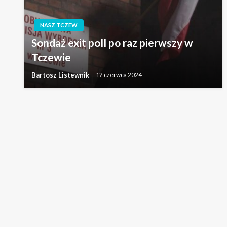
NASZ TCZEW
Sondaż exit poll po raz pierwszy w
Tczewie
Bartosz Listewnik
12 czerwca 2024