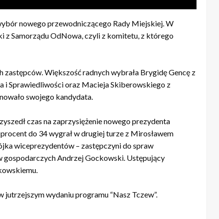
ł wybór nowego przewodniczącego Rady Miejskiej. W
i z Samorządu OdNowa, czyli z komitetu, z którego
h zastępców. Większość radnych wybrała Brygidę Gencę z
a i Sprawiedliwości oraz Macieja Skiberowskiego z
nowało swojego kandydata.
rzyszedł czas na zaprzysiężenie nowego prezydenta
procent do 34 wygrał w drugiej turze z Mirosławem
ka wiceprezydentów – zastępczyni do spraw
w gospodarczych Andrzej Gockowski. Ustępujący
dkowskiemu.
w jutrzejszym wydaniu programu “Nasz Tczew”.