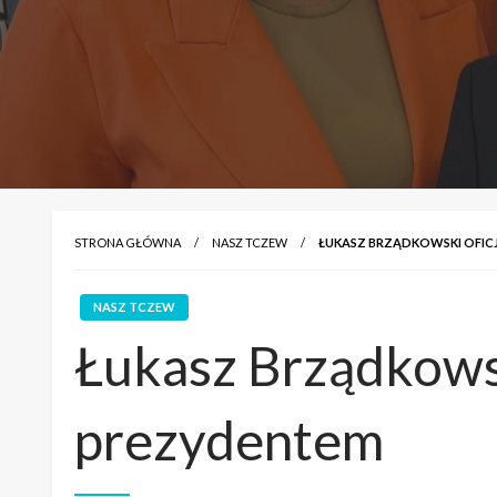
STRONA GŁÓWNA
NASZ TCZEW
ŁUKASZ BRZĄDKOWSKI OFIC
NASZ TCZEW
Łukasz Brządkowsk
prezydentem