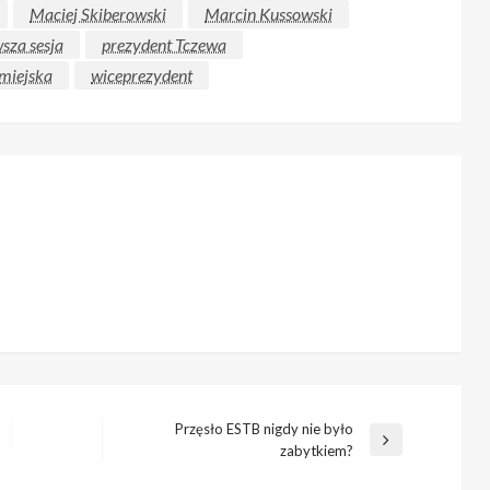
Maciej Skiberowski
Marcin Kussowski
sza sesja
prezydent Tczewa
miejska
wiceprezydent
Przęsło ESTB nigdy nie było
Następny
zabytkiem?
wpis