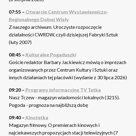
07:55 –
Otwarcie Centrum Wystawienniczo-
Regionalnego Dolnej Wisły
Z naszego archiwum. Uroczyste rozpoczęcie
działalności CWRDW, czyli dzisiejszej Fabryki Sztuk
(luty 2007)
08:45 –
Kulturalne Pogaduszki
Goście redaktor Barbary Jackiewicz mówią o imprezach
organizowanych przez Centrum Kultury i Sztuki oraz
innych działaniach tej placówki (wydanie z 30 lipca 2026)
09:20 –
Programy informacyjne TV Tetka
Nasz Tczew - magazyn wiadomości lokalnych (3215).
Pogoda - prognoza na najbliższą dobę
09:40 –
Kinotetka
Magazyn filmowy. O premierach kinowych i
najciekawszych propozycjach stacji telewizyjnych (7