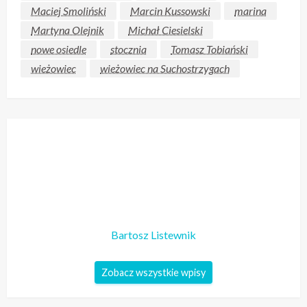
Maciej Smoliński
Marcin Kussowski
marina
Martyna Olejnik
Michał Ciesielski
nowe osiedle
stocznia
Tomasz Tobiański
wieżowiec
wieżowiec na Suchostrzygach
Bartosz Listewnik
Zobacz wszystkie wpisy