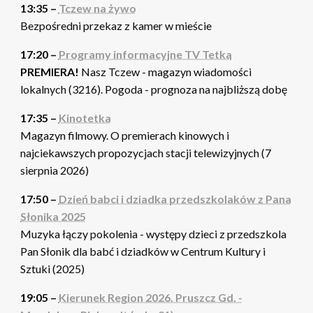
13:35 –
Tczew na żywo
Bezpośredni przekaz z kamer w mieście
17:20 –
Programy informacyjne TV Tetka
PREMIERA!
Nasz Tczew - magazyn wiadomości
lokalnych (3216). Pogoda - prognoza na najbliższą dobę
17:35 –
Kinotetka
Magazyn filmowy. O premierach kinowych i
najciekawszych propozycjach stacji telewizyjnych (7
sierpnia 2026)
17:50 –
Dzień babci i dziadka przedszkolaków z Pana
Słonika 2025
Muzyka łączy pokolenia - występy dzieci z przedszkola
Pan Słonik dla babć i dziadków w Centrum Kultury i
Sztuki (2025)
19:05 –
Kierunek Region 2026. Pruszcz Gd. -