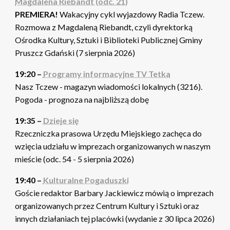
Magdalena Riebandt (odc. 21)
PREMIERA!
Wakacyjny cykl wyjazdowy Radia Tczew.
Rozmowa z Magdaleną Riebandt, czyli dyrektorką
Ośrodka Kultury, Sztuki i Biblioteki Publicznej Gminy
Pruszcz Gdański (7 sierpnia 2026)
19:20 –
Programy informacyjne TV Tetka
Nasz Tczew - magazyn wiadomości lokalnych (3216).
Pogoda - prognoza na najbliższą dobę
19:35 –
Dzieje się
Rzeczniczka prasowa Urzędu Miejskiego zachęca do
wzięcia udziału w imprezach organizowanych w naszym
mieście (odc. 54 - 5 sierpnia 2026)
19:40 –
Kulturalne Pogaduszki
Goście redaktor Barbary Jackiewicz mówią o imprezach
organizowanych przez Centrum Kultury i Sztuki oraz
innych działaniach tej placówki (wydanie z 30 lipca 2026)