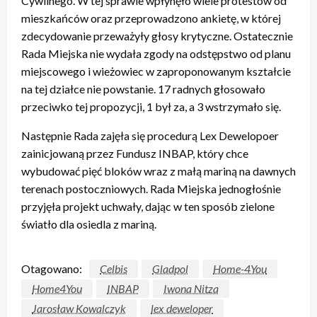
Cywilnego. W tej sprawie wpłynęło wiele protestów od
mieszkańców oraz przeprowadzono ankietę, w której
zdecydowanie przeważyły głosy krytyczne. Ostatecznie
Rada Miejska nie wydała zgody na odstępstwo od planu
miejscowego i wieżowiec w zaproponowanym kształcie
na tej działce nie powstanie. 17 radnych głosowało
przeciwko tej propozycji, 1 był za, a 3 wstrzymało się.
Następnie Rada zajęła się procedurą Lex Dewelopoer
zainicjowaną przez Fundusz INBAP, który chce
wybudować pięć bloków wraz z małą mariną na dawnych
terenach postoczniowych. Rada Miejska jednogłośnie
przyjęła projekt uchwały, dając w ten sposób zielone
światło dla osiedla z mariną.
Otagowano:
Celbis
Gladpol
Home-4You
Home4You
INBAP
Iwona Nitza
Jarosław Kowalczyk
lex deweloper