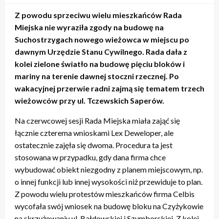
Z powodu sprzeciwu wielu mieszkańców Rada
Miejska nie wyraziła zgody na budowę na
Suchostrzygach nowego wieżowca w miejscu po
dawnym Urzędzie Stanu Cywilnego. Rada dała z
kolei zielone światło na budowę pięciu bloków i
mariny na terenie dawnej stoczni rzecznej. Po
wakacyjnej przerwie radni zajmą się tematem trzech
wieżowców przy ul. Tczewskich Saperów.
Na czerwcowej sesji Rada Miejska miała zająć się
łącznie czterema wnioskami Lex Deweloper, ale
ostatecznie zajęła się dwoma. Procedura ta jest
stosowana w przypadku, gdy dana firma chce
wybudować obiekt niezgodny z planem miejscowym, np.
o innej funkcji lub innej wysokości niż przewiduje to plan.
Z powodu wielu protestów mieszkańców firma Celbis
wycofała swój wniosek na budowę bloku na Czyżykowie
na skrzyżowaniu ul. Bałdowskiej i Szymborskiej. Z kolei