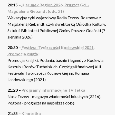
20:15 –
Kierunek Region 2026. Pruszcz Gd. -
Magdalena Riebandt (odc. 21)
Wakacyjny cykl wyjazdowy Radia Tczew. Rozmowa z
Magdaleną Riebandt, czyli dyrektorką Ośrodka Kultury,
Sztuki i Biblioteki Publicznej Gminy Pruszcz Gdański (7
sierpnia 2026)
20:30 –
Festiwal Twórczości Kociewskiej 2021.
Promocja książki
Promocja książki: Podania, baśnie i legendy z Kociewia,
Kaszub i Borów Tucholskich. Część gali finałowej XIII
Festiwalu Twórczości Kociewskiej im. Romana
Landowskiego (2021)
21:20 –
Programy informacyjne TV Tetka
Nasz Tczew - magazyn wiadomości lokalnych (3216).
Pogoda - prognoza na najbliższą dobę
21:35 –
Kinotetka