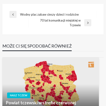
Nawigacja
Wodny plac zabaw cieszy dzieci i rodziców
Poprzedni
wpisu
70 lat komunikacji miejskiej w
wpis
Następny
Tczewie
wpis
MOŻE CI SIĘ SPODOBAĆ RÓWNIEŻ
NASZ TCZEW
Powiat tczewski w strefie czerwonej