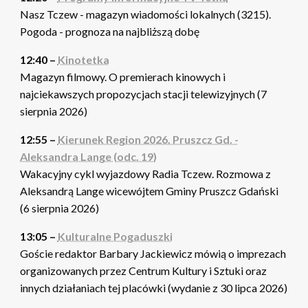
Nasz Tczew - magazyn wiadomości lokalnych (3215).
Pogoda - prognoza na najbliższą dobę
12:40 –
Kinotetka
Magazyn filmowy. O premierach kinowych i
najciekawszych propozycjach stacji telewizyjnych (7
sierpnia 2026)
12:55 –
Kierunek Region 2026. Pruszcz Gd. -
Aleksandra Lange (odc. 19)
Wakacyjny cykl wyjazdowy Radia Tczew. Rozmowa z
Aleksandrą Lange wicewójtem Gminy Pruszcz Gdański
(6 sierpnia 2026)
13:05 –
Kulturalne Pogaduszki
Goście redaktor Barbary Jackiewicz mówią o imprezach
organizowanych przez Centrum Kultury i Sztuki oraz
innych działaniach tej placówki (wydanie z 30 lipca 2026)