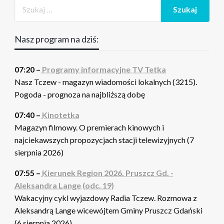
Nasz program na dziś:
07:20 –
Programy informacyjne TV Tetka
Nasz Tczew - magazyn wiadomości lokalnych (3215).
Pogoda - prognoza na najbliższą dobę
07:40 –
Kinotetka
Magazyn filmowy. O premierach kinowych i
najciekawszych propozycjach stacji telewizyjnych (7
sierpnia 2026)
07:55 –
Kierunek Region 2026. Pruszcz Gd. -
Aleksandra Lange (odc. 19)
Wakacyjny cykl wyjazdowy Radia Tczew. Rozmowa z
Aleksandrą Lange wicewójtem Gminy Pruszcz Gdański
(6 sierpnia 2026)