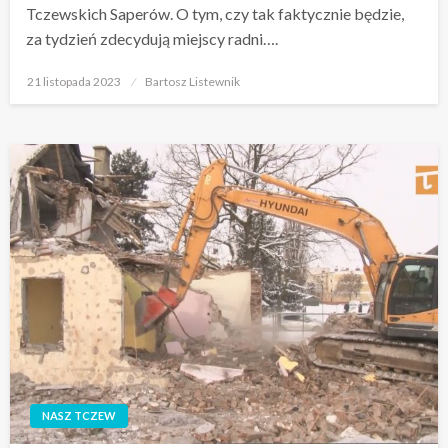
Tczewskich Saperów. O tym, czy tak faktycznie będzie,
za tydzień zdecydują miejscy radni….
Opublikowane
21 listopada 2023
Bartosz Listewnik
w
NASZ TCZEW