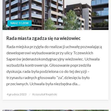
NASZ TCZEW
Rada miasta zgadza się na wieżowiec
Rada miejska przyjęła do realizacji uchwałę pozwalającą
deweloperowi wybudowanie przy ulicy Tczewskich
Saperów jedenastokondygnacyjny wieżowiec. Uchwała
wzbudziła kontrowersje. Głosowanie poprzedziła
dyskusja. rada była podzielona co do tej decyzji –
trzynastu radnych głosowało “za”, dziesięciu było
przeciwnych. Uchwała była niezbędna dla…
Opublikowane
4 grudnia 2023
Krzysztof Repiński
w