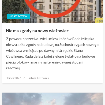
NASZ TCZEW
Nie ma zgody na nowy wieżowiec
Z powodu sprzeciwu wielu mieszkańców Rada Miejska
nie wyraziła zgody na budowę na Suchostrzygach nowego
wieżowca w miejscu po dawnym Urzędzie Stanu
Cywilnego. Rada dała z kolei zielone światło na budowę
pięciu bloków i mariny na terenie dawnej stoczni
rzecznej….
Opublikowane
1 lipca 2026
Bartosz Listewnik
w