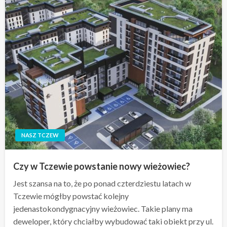
NASZ TCZEW
Czy w Tczewie powstanie nowy wieżowiec?
Jest szansa na to, że po ponad czterdziestu latach w
Tczewie mógłby powstać kolejny
jedenastokondygnacyjny wieżowiec. Takie plany ma
deweloper, który chciałby wybudować taki obiekt przy ul.