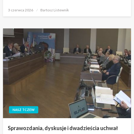
Opublikowane
3 czerwca 2026
Bartosz Listewnik
w
NASZ TCZEW
Sprawozdania, dyskusje i dwadzieścia uchwał