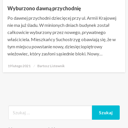
Wyburzono dawną przychodnię
Po dawnej przychodni dziecięcej przy ul. Armii Krajowej
nie ma już śladu. W minionych dniach budynek został
całkowicie wyburzony przez nowego, prywatnego
właściciela. Mieszkańcy Suchostrzyg obawiają się, że w
tym miejscu powstanie nowy, dziesięciopiętrowy
wieżowiec, który zasłoni sąsiednie bloki. Nowy…
Opublikowane
19 lutego 2021
Bartosz Listewnik
w