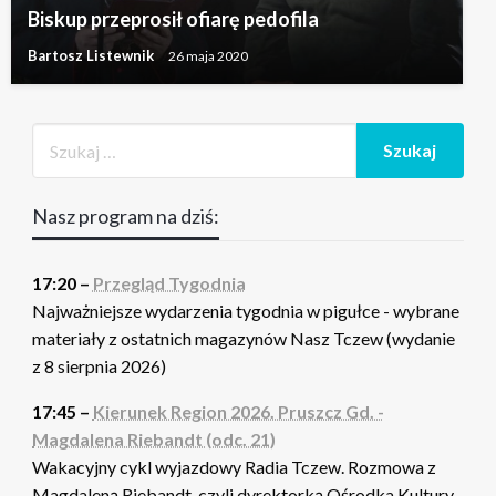
Biskup przeprosił ofiarę pedofila
Bartosz Listewnik
26 maja 2020
Nasz program na dziś:
17:20 –
Przegląd Tygodnia
Najważniejsze wydarzenia tygodnia w pigułce - wybrane
materiały z ostatnich magazynów Nasz Tczew (wydanie
z 8 sierpnia 2026)
17:45 –
Kierunek Region 2026. Pruszcz Gd. -
Magdalena Riebandt (odc. 21)
Wakacyjny cykl wyjazdowy Radia Tczew. Rozmowa z
Magdaleną Riebandt, czyli dyrektorką Ośrodka Kultury,