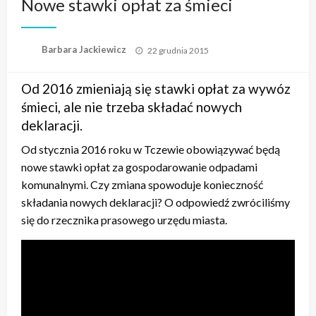
Nowe stawki opłat za śmieci
Opublikowane
Barbara Jackiewicz
22 grudnia 2015
w
Od 2016 zmieniają się stawki opłat za wywóz
śmieci, ale nie trzeba składać nowych
deklaracji.
Od stycznia 2016 roku w Tczewie obowiązywać będą
nowe stawki opłat za gospodarowanie odpadami
komunalnymi. Czy zmiana spowoduje konieczność
składania nowych deklaracji? O odpowiedź zwróciliśmy
się do rzecznika prasowego urzędu miasta.