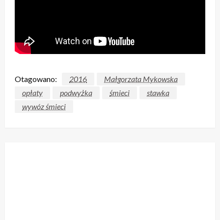
Otagowano:
2016
Małgorzata Mykowska
opłaty
podwyżka
śmieci
stawka
wywóz śmieci