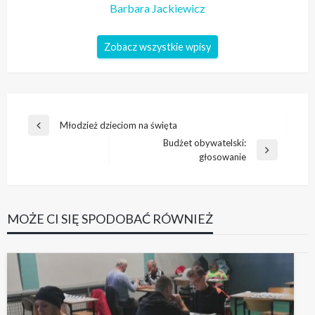
Barbara Jackiewicz
Zobacz wszystkie wpisy
Nawigacja
Młodzież dzieciom na święta
Poprzedni
wpisu
Budżet obywatelski:
wpis
Następny
głosowanie
wpis
MOŻE CI SIĘ SPODOBAĆ RÓWNIEŻ