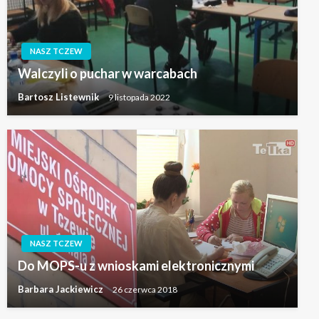
NASZ TCZEW
Walczyli o puchar w warcabach
Bartosz Listewnik
9 listopada 2022
NASZ TCZEW
Do MOPS-u z wnioskami elektronicznymi
Barbara Jackiewicz
26 czerwca 2018