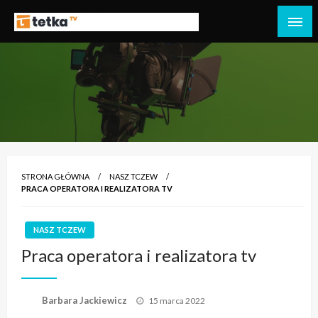
Przejdź
do
Tetka Tczew – Twoja lokalna telewizja!
Tv Tetka Tczew
treści
STRONA GŁÓWNA
NASZ TCZEW
PRACA OPERATORA I REALIZATORA TV
NASZ TCZEW
Praca operatora i realizatora tv
Opublikowane
Barbara Jackiewicz
15 marca 2022
w