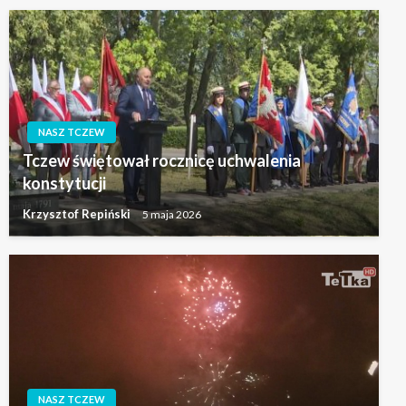
NASZ TCZEW
Tczew świętował rocznicę uchwalenia
konstytucji
Krzysztof Repiński
5 maja 2026
NASZ TCZEW