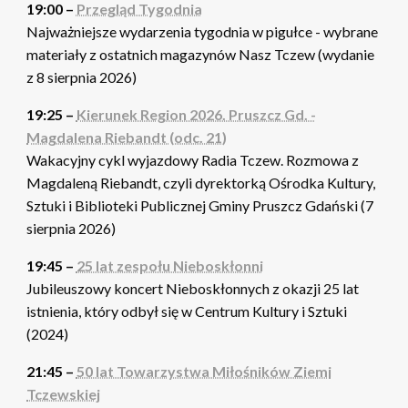
19:00 –
Przegląd Tygodnia
Najważniejsze wydarzenia tygodnia w pigułce - wybrane
materiały z ostatnich magazynów Nasz Tczew (wydanie
z 8 sierpnia 2026)
19:25 –
Kierunek Region 2026. Pruszcz Gd. -
Magdalena Riebandt (odc. 21)
Wakacyjny cykl wyjazdowy Radia Tczew. Rozmowa z
Magdaleną Riebandt, czyli dyrektorką Ośrodka Kultury,
Sztuki i Biblioteki Publicznej Gminy Pruszcz Gdański (7
sierpnia 2026)
19:45 –
25 lat zespołu Nieboskłonni
Jubileuszowy koncert Nieboskłonnych z okazji 25 lat
istnienia, który odbył się w Centrum Kultury i Sztuki
(2024)
21:45 –
50 lat Towarzystwa Miłośników Ziemi
Tczewskiej