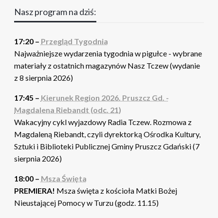
Nasz program na dziś:
17:20 –
Przegląd Tygodnia
Najważniejsze wydarzenia tygodnia w pigułce - wybrane
materiały z ostatnich magazynów Nasz Tczew (wydanie
z 8 sierpnia 2026)
17:45 –
Kierunek Region 2026. Pruszcz Gd. -
Magdalena Riebandt (odc. 21)
Wakacyjny cykl wyjazdowy Radia Tczew. Rozmowa z
Magdaleną Riebandt, czyli dyrektorką Ośrodka Kultury,
Sztuki i Biblioteki Publicznej Gminy Pruszcz Gdański (7
sierpnia 2026)
18:00 –
Msza Święta
PREMIERA!
Msza święta z kościoła Matki Bożej
Nieustającej Pomocy w Turzu (godz. 11.15)