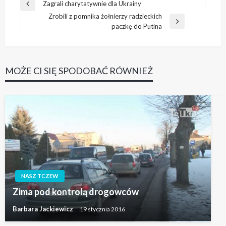
Nawigacja
Zagrali charytatywnie dla Ukrainy
Poprzedni
wpisu
Zrobili z pomnika żołnierzy radzieckich
wpis
Następny
paczkę do Putina
wpis
MOŻE CI SIĘ SPODOBAĆ RÓWNIEŻ
NASZ TCZEW
Zima pod kontrolą drogowców
Barbara Jackiewicz
19 stycznia 2016