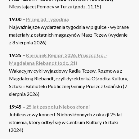
Nieustającej Pomocy w Turzu (godz. 11.15)
19:00 –
Przegląd Tygodnia
Najważniejsze wydarzenia tygodnia w pigułce - wybrane
materiały z ostatnich magazynów Nasz Tczew (wydanie
z 8 sierpnia 2026)
19:25 –
Kierunek Region 2026. Pruszcz Gd. -
Magdalena Riebandt (odc. 21)
Wakacyjny cykl wyjazdowy Radia Tczew. Rozmowa z
Magdaleną Riebandt, czyli dyrektorką Ośrodka Kultury,
Sztuki i Biblioteki Publicznej Gminy Pruszcz Gdański (7
sierpnia 2026)
19:45 –
25 lat zespołu Nieboskłonni
Jubileuszowy koncert Nieboskłonnych z okazji 25 lat
istnienia, który odbył się w Centrum Kultury i Sztuki
(2024)