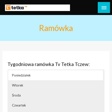
Przejdź
do
Tetka Tczew – Twoja lokalna telewizja!
Tv Tetka Tczew
treści
Ramówka
Tygodniowa ramówka Tv Tetka Tczew:
Poniedziałek
Wtorek
Środa
Czwartek