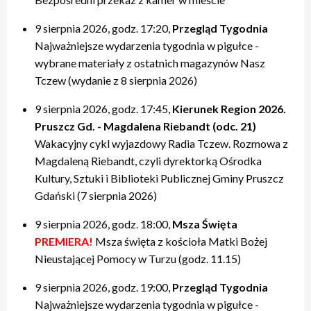
20:00 – relacje
20:00 – relacje
19:40 – Kulturalne pogaduszki / Fabryczne Pogaduszki
19:50 – relacje
17:40 – Powtórki programów z tygodnia
21:20 – Nasz Tczew, Pogoda
21:20 – Nasz Tczew, Pogoda
19:50 – KinoteTka
21:20 – Nasz Tczew, Pogoda
20:20 – Przegląd Tygodnia
9 sierpnia 2026, godz. 17:20,
Przegląd Tygodnia
21:40 – Pytania do Prezydenta / Pytania do Starosty
21:40 – Opinie w Radiu Tczew
20:00 – relacje
21:40 – Tczew Mówi
20:40 – relacje tygodnia
Najważniejsze wydarzenia tygodnia w pigułce -
22:00 – relacje
22:00 – relacje
21:20 – Nasz Tczew, Pogoda
21:50 – relacje
21:40 – KinoteTka
wybrane materiały z ostatnich magazynów Nasz
21:50 – Kulturalne pogaduszki / Fabryczne Pogaduszki
Tczew (wydanie z 8 sierpnia 2026)
22:00 – relacje
9 sierpnia 2026, godz. 17:45,
Kierunek Region 2026.
Pruszcz Gd. - Magdalena Riebandt (odc. 21)
Wakacyjny cykl wyjazdowy Radia Tczew. Rozmowa z
Magdaleną Riebandt, czyli dyrektorką Ośrodka
Kultury, Sztuki i Biblioteki Publicznej Gminy Pruszcz
Gdański (7 sierpnia 2026)
9 sierpnia 2026, godz. 18:00,
Msza Święta
PREMIERA!
Msza święta z kościoła Matki Bożej
Nieustającej Pomocy w Turzu (godz. 11.15)
9 sierpnia 2026, godz. 19:00,
Przegląd Tygodnia
Najważniejsze wydarzenia tygodnia w pigułce -