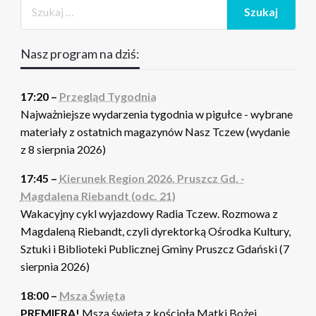
Nasz program na dziś:
17:20 –
Przegląd Tygodnia
Najważniejsze wydarzenia tygodnia w pigułce - wybrane
materiały z ostatnich magazynów Nasz Tczew (wydanie
z 8 sierpnia 2026)
17:45 –
Kierunek Region 2026. Pruszcz Gd. -
Magdalena Riebandt (odc. 21)
Wakacyjny cykl wyjazdowy Radia Tczew. Rozmowa z
Magdaleną Riebandt, czyli dyrektorką Ośrodka Kultury,
Sztuki i Biblioteki Publicznej Gminy Pruszcz Gdański (7
sierpnia 2026)
18:00 –
Msza Święta
PREMIERA!
Msza święta z kościoła Matki Bożej