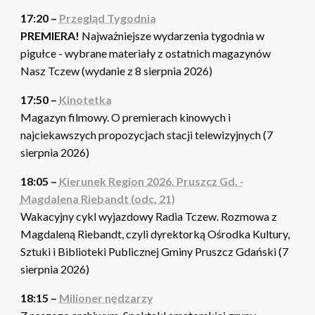
17:20 –
Przegląd Tygodnia
PREMIERA!
Najważniejsze wydarzenia tygodnia w
pigułce - wybrane materiały z ostatnich magazynów
Nasz Tczew (wydanie z 8 sierpnia 2026)
17:50 –
Kinotetka
Magazyn filmowy. O premierach kinowych i
najciekawszych propozycjach stacji telewizyjnych (7
sierpnia 2026)
18:05 –
Kierunek Region 2026. Pruszcz Gd. -
Magdalena Riebandt (odc. 21)
Wakacyjny cykl wyjazdowy Radia Tczew. Rozmowa z
Magdaleną Riebandt, czyli dyrektorką Ośrodka Kultury,
Sztuki i Biblioteki Publicznej Gminy Pruszcz Gdański (7
sierpnia 2026)
18:15 –
Milioner nędzarzy