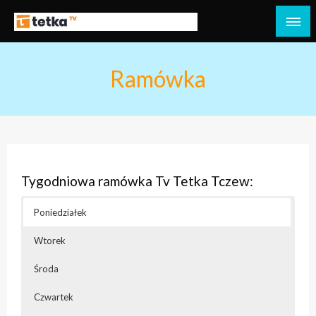
Przejdź
do
Tetka Tczew – Twoja lokalna telewizja!
Tv Tetka Tczew
treści
Ramówka
Tygodniowa ramówka Tv Tetka Tczew:
Poniedziałek
Wtorek
Środa
Czwartek