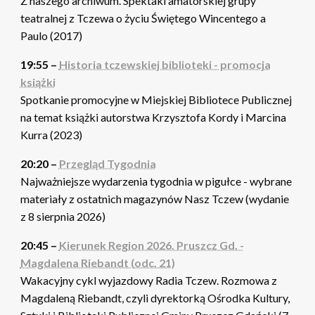
Z naszego archiwum. Spektakl amatorskiej grupy
teatralnej z Tczewa o życiu Świętego Wincentego a
Paulo (2017)
19:55 –
Historia tczewskiej biblioteki - promocja
książki
Spotkanie promocyjne w Miejskiej Bibliotece Publicznej
na temat książki autorstwa Krzysztofa Kordy i Marcina
Kurra (2023)
20:20 –
Przegląd Tygodnia
Najważniejsze wydarzenia tygodnia w pigułce - wybrane
materiały z ostatnich magazynów Nasz Tczew (wydanie
z 8 sierpnia 2026)
20:45 –
Kierunek Region 2026. Pruszcz Gd. -
Magdalena Riebandt (odc. 21)
Wakacyjny cykl wyjazdowy Radia Tczew. Rozmowa z
Magdaleną Riebandt, czyli dyrektorką Ośrodka Kultury,