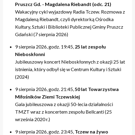
Pruszcz Gd. - Magdalena Riebandt (odc. 21)
Wakacyjny cykl wyjazdowy Radia Tczew. Rozmowa z
Magdaleną Riebandt, czyli dyrektorką Ośrodka
Kultury, Sztuki i Biblioteki Publicznej Gminy Pruszcz
Gdański (7 sierpnia 2026)
9 sierpnia 2026, godz. 19:45,
25 lat zespołu
Nieboskłonni
Jubileuszowy koncert Nieboskłonnych z okazji 25 lat
istnienia, który odbył się w Centrum Kultury i Sztuki
(2024)
9 sierpnia 2026, godz. 21:45,
50 lat Towarzystwa
Miłośników Ziemi Tczewskiej
Gala jubileuszowa z okazji 50-lecia działalności
TMZT wraz z koncertem zespołu Bellcanti (25
września 2020 r.)
9 sierpnia 2026, godz. 23:45,
Tczew na żywo