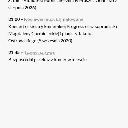
Sztuki i Biblioteki Publicznej Gminy Pruszcz Gdański (7
sierpnia 2026)
21:00 –
Kociewie muzyką malowane
Koncert orkiestry kameralnej Progress oraz sopranistki
Magdaleny Chemieleckiej i pianisty Jakuba
Ostrowskiego (5 września 2020)
21:45 –
Tczew na żywo
Bezpośredni przekaz z kamer w mieście