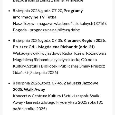
20:00 – relacje
20:00 – relacje
19:40 – Kulturalne pogaduszki / Fabryczne Pogaduszki
19:50 – relacje
17:40 – Powtórki programów z tygodnia
21:20 – Nasz Tczew, Pogoda
21:20 – Nasz Tczew, Pogoda
19:50 – KinoteTka
21:20 – Nasz Tczew, Pogoda
20:20 – Przegląd Tygodnia
8 sierpnia 2026, godz. 07:20,
Programy
21:40 – Pytania do Prezydenta / Pytania do Starosty
21:40 – Opinie w Radiu Tczew
20:00 – relacje
21:40 – Tczew Mówi
20:40 – relacje tygodnia
informacyjne TV Tetka
22:00 – relacje
22:00 – relacje
21:20 – Nasz Tczew, Pogoda
21:50 – relacje
21:40 – KinoteTka
Nasz Tczew - magazyn wiadomości lokalnych (3216).
21:50 – Kulturalne pogaduszki / Fabryczne Pogaduszki
Pogoda - prognoza na najbliższą dobę
22:00 – relacje
8 sierpnia 2026, godz. 07:35,
Kierunek Region 2026.
Pruszcz Gd. - Magdalena Riebandt (odc. 21)
Wakacyjny cykl wyjazdowy Radia Tczew. Rozmowa z
Magdaleną Riebandt, czyli dyrektorką Ośrodka
Kultury, Sztuki i Biblioteki Publicznej Gminy Pruszcz
Gdański (7 sierpnia 2026)
8 sierpnia 2026, godz. 07:45,
Zaduszki Jazzowe
2025. Walk Away
Koncert w Centrum Kultury i Sztuki zespołu Walk
Away - laureata Złotego Fryderyka z 2025 roku (31
października 2025)