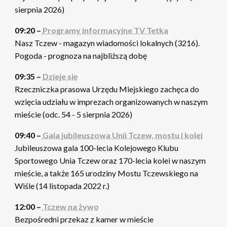
sierpnia 2026)
09:20 –
Programy informacyjne TV Tetka
Nasz Tczew - magazyn wiadomości lokalnych (3216).
Pogoda - prognoza na najbliższą dobę
09:35 –
Dzieje się
Rzeczniczka prasowa Urzędu Miejskiego zachęca do
wzięcia udziału w imprezach organizowanych w naszym
mieście (odc. 54 - 5 sierpnia 2026)
09:40 –
Gala jubileuszowa Unii Tczew, mostu i kolei
Jubileuszowa gala 100-lecia Kolejowego Klubu
Sportowego Unia Tczew oraz 170-lecia kolei w naszym
mieście, a także 165 urodziny Mostu Tczewskiego na
Wiśle (14 listopada 2022 r.)
12:00 –
Tczew na żywo
Bezpośredni przekaz z kamer w mieście