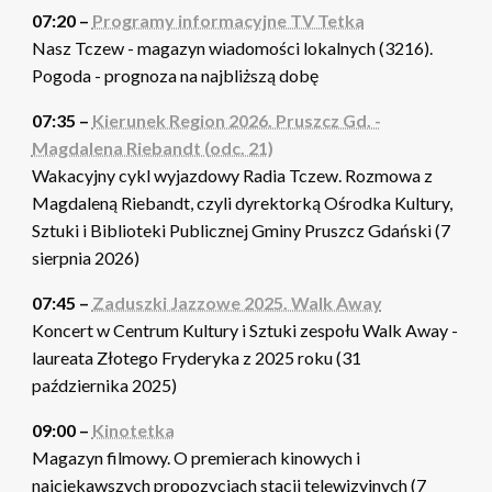
07:20 –
Programy informacyjne TV Tetka
Nasz Tczew - magazyn wiadomości lokalnych (3216).
Pogoda - prognoza na najbliższą dobę
07:35 –
Kierunek Region 2026. Pruszcz Gd. -
Magdalena Riebandt (odc. 21)
Wakacyjny cykl wyjazdowy Radia Tczew. Rozmowa z
Magdaleną Riebandt, czyli dyrektorką Ośrodka Kultury,
Sztuki i Biblioteki Publicznej Gminy Pruszcz Gdański (7
sierpnia 2026)
07:45 –
Zaduszki Jazzowe 2025. Walk Away
Koncert w Centrum Kultury i Sztuki zespołu Walk Away -
laureata Złotego Fryderyka z 2025 roku (31
października 2025)
09:00 –
Kinotetka
Magazyn filmowy. O premierach kinowych i
najciekawszych propozycjach stacji telewizyjnych (7