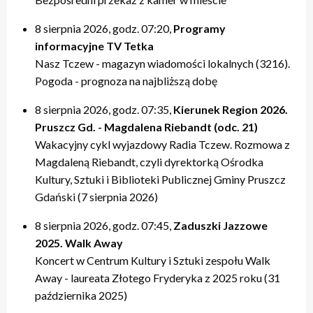
20:00 – relacje
20:00 – relacje
19:40 – Kulturalne pogaduszki / Fabryczne Pogaduszki
19:50 – relacje
17:40 – Powtórki programów z tygodnia
21:20 – Nasz Tczew, Pogoda
21:20 – Nasz Tczew, Pogoda
19:50 – KinoteTka
21:20 – Nasz Tczew, Pogoda
20:20 – Przegląd Tygodnia
8 sierpnia 2026, godz. 07:20,
Programy
21:40 – Pytania do Prezydenta / Pytania do Starosty
21:40 – Opinie w Radiu Tczew
20:00 – relacje
21:40 – Tczew Mówi
20:40 – relacje tygodnia
informacyjne TV Tetka
22:00 – relacje
22:00 – relacje
21:20 – Nasz Tczew, Pogoda
21:50 – relacje
21:40 – KinoteTka
Nasz Tczew - magazyn wiadomości lokalnych (3216).
21:50 – Kulturalne pogaduszki / Fabryczne Pogaduszki
Pogoda - prognoza na najbliższą dobę
22:00 – relacje
8 sierpnia 2026, godz. 07:35,
Kierunek Region 2026.
Pruszcz Gd. - Magdalena Riebandt (odc. 21)
Wakacyjny cykl wyjazdowy Radia Tczew. Rozmowa z
Magdaleną Riebandt, czyli dyrektorką Ośrodka
Kultury, Sztuki i Biblioteki Publicznej Gminy Pruszcz
Gdański (7 sierpnia 2026)
8 sierpnia 2026, godz. 07:45,
Zaduszki Jazzowe
2025. Walk Away
Koncert w Centrum Kultury i Sztuki zespołu Walk
Away - laureata Złotego Fryderyka z 2025 roku (31
października 2025)