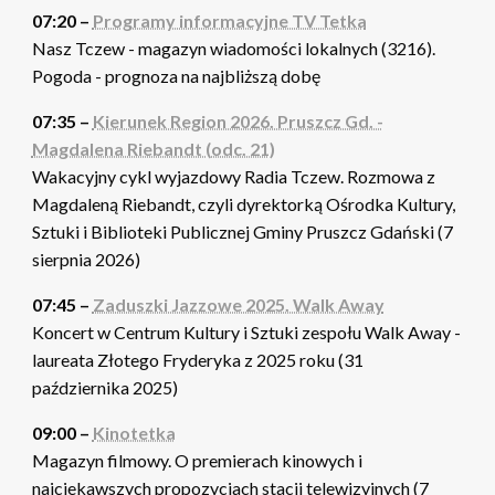
07:20 –
Programy informacyjne TV Tetka
Nasz Tczew - magazyn wiadomości lokalnych (3216).
Pogoda - prognoza na najbliższą dobę
07:35 –
Kierunek Region 2026. Pruszcz Gd. -
Magdalena Riebandt (odc. 21)
Wakacyjny cykl wyjazdowy Radia Tczew. Rozmowa z
Magdaleną Riebandt, czyli dyrektorką Ośrodka Kultury,
Sztuki i Biblioteki Publicznej Gminy Pruszcz Gdański (7
sierpnia 2026)
07:45 –
Zaduszki Jazzowe 2025. Walk Away
Koncert w Centrum Kultury i Sztuki zespołu Walk Away -
laureata Złotego Fryderyka z 2025 roku (31
października 2025)
09:00 –
Kinotetka
Magazyn filmowy. O premierach kinowych i
najciekawszych propozycjach stacji telewizyjnych (7