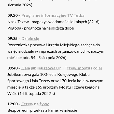
sierpnia 2026)
09:20 –
Programy informacyjne TV Tetka
Nasz Tczew - magazyn wiadomości lokalnych (3216).
Pogoda - prognoza na najbliższą dobę
09:35 –
Dzieje się
Rzeczniczka prasowa Urzędu Miejskiego zachęca do
wzięcia udziału w imprezach organizowanych w naszym
mieście (odc. 54 - 5 sierpnia 2026)
09:40 –
Gala jubileuszowa Unii Tczew, mostu i kolei
Jubileuszowa gala 100-lecia Kolejowego Klubu
Sportowego Unia Tczew oraz 170-lecia kolei w naszym
mieście, a także 165 urodziny Mostu Tczewskiego na
Wiśle (14 listopada 2022 r.)
12:00 –
Tczew na żywo
Bezpośredni przekaz z kamer w mieście