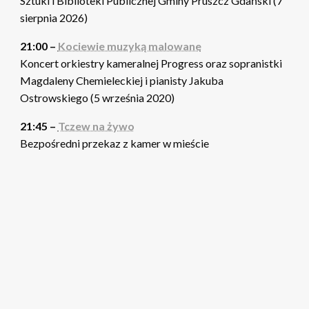
Sztuki i Biblioteki Publicznej Gminy Pruszcz Gdański (7
sierpnia 2026)
21:00 –
Kociewie muzyką malowane
Koncert orkiestry kameralnej Progress oraz sopranistki
Magdaleny Chemieleckiej i pianisty Jakuba
Ostrowskiego (5 września 2020)
21:45 –
Tczew na żywo
Bezpośredni przekaz z kamer w mieście