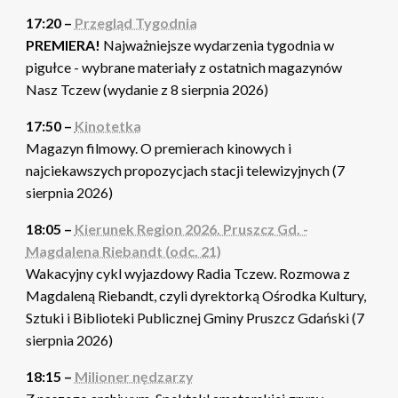
17:20 –
Przegląd Tygodnia
PREMIERA!
Najważniejsze wydarzenia tygodnia w
pigułce - wybrane materiały z ostatnich magazynów
Nasz Tczew (wydanie z 8 sierpnia 2026)
17:50 –
Kinotetka
Magazyn filmowy. O premierach kinowych i
najciekawszych propozycjach stacji telewizyjnych (7
sierpnia 2026)
18:05 –
Kierunek Region 2026. Pruszcz Gd. -
Magdalena Riebandt (odc. 21)
Wakacyjny cykl wyjazdowy Radia Tczew. Rozmowa z
Magdaleną Riebandt, czyli dyrektorką Ośrodka Kultury,
Sztuki i Biblioteki Publicznej Gminy Pruszcz Gdański (7
sierpnia 2026)
18:15 –
Milioner nędzarzy