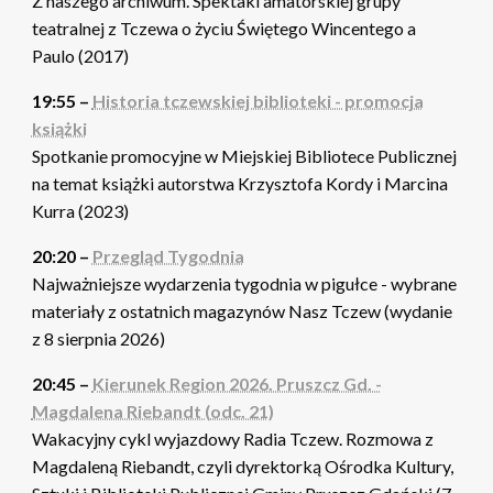
Z naszego archiwum. Spektakl amatorskiej grupy
teatralnej z Tczewa o życiu Świętego Wincentego a
Paulo (2017)
19:55 –
Historia tczewskiej biblioteki - promocja
książki
Spotkanie promocyjne w Miejskiej Bibliotece Publicznej
na temat książki autorstwa Krzysztofa Kordy i Marcina
Kurra (2023)
20:20 –
Przegląd Tygodnia
Najważniejsze wydarzenia tygodnia w pigułce - wybrane
materiały z ostatnich magazynów Nasz Tczew (wydanie
z 8 sierpnia 2026)
20:45 –
Kierunek Region 2026. Pruszcz Gd. -
Magdalena Riebandt (odc. 21)
Wakacyjny cykl wyjazdowy Radia Tczew. Rozmowa z
Magdaleną Riebandt, czyli dyrektorką Ośrodka Kultury,