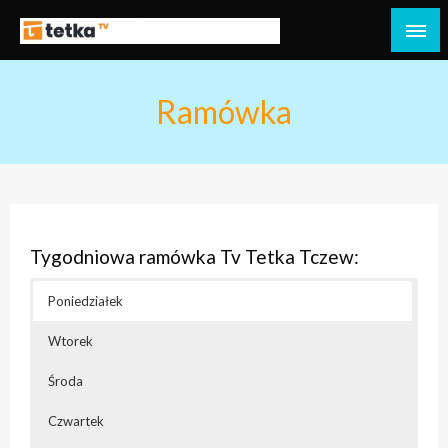
Przejdź
do
Tetka Tczew – Twoja lokalna telewizja!
Tv Tetka Tczew
treści
Ramówka
Tygodniowa ramówka Tv Tetka Tczew:
Poniedziałek
Wtorek
Środa
Czwartek