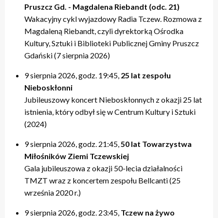
Pruszcz Gd. - Magdalena Riebandt (odc. 21)
Wakacyjny cykl wyjazdowy Radia Tczew. Rozmowa z
Magdaleną Riebandt, czyli dyrektorką Ośrodka
Kultury, Sztuki i Biblioteki Publicznej Gminy Pruszcz
Gdański (7 sierpnia 2026)
9 sierpnia 2026, godz. 19:45,
25 lat zespołu
Nieboskłonni
Jubileuszowy koncert Nieboskłonnych z okazji 25 lat
istnienia, który odbył się w Centrum Kultury i Sztuki
(2024)
9 sierpnia 2026, godz. 21:45,
50 lat Towarzystwa
Miłośników Ziemi Tczewskiej
Gala jubileuszowa z okazji 50-lecia działalności
TMZT wraz z koncertem zespołu Bellcanti (25
września 2020 r.)
9 sierpnia 2026, godz. 23:45,
Tczew na żywo