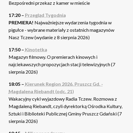
Bezpośredni przekaz z kamer w mieście
17:20 –
Przegląd Tygodnia
PREMIERA!
Najważniejsze wydarzenia tygodnia w
pigułce - wybrane materiały z ostatnich magazynów
Nasz Tczew (wydanie z 8 sierpnia 2026)
17:50 –
Kinotetka
Magazyn filmowy. O premierach kinowych i
najciekawszych propozycjach stacji telewizyjnych (7
sierpnia 2026)
18:05 –
Kierunek Region 2026. Pruszcz Gd. -
Magdalena Riebandt (odc. 21)
Wakacyjny cykl wyjazdowy Radia Tczew. Rozmowa z
Magdaleną Riebandt, czyli dyrektorką Ośrodka Kultury,
Sztuki i Biblioteki Publicznej Gminy Pruszcz Gdański (7
sierpnia 2026)