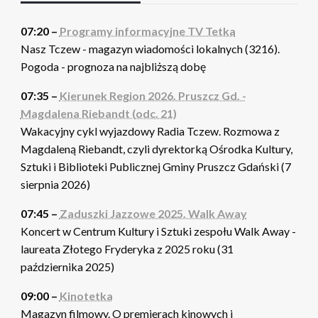
07:20 –
Programy informacyjne TV Tetka
Nasz Tczew - magazyn wiadomości lokalnych (3216).
Pogoda - prognoza na najbliższą dobę
07:35 –
Kierunek Region 2026. Pruszcz Gd. -
Magdalena Riebandt (odc. 21)
Wakacyjny cykl wyjazdowy Radia Tczew. Rozmowa z
Magdaleną Riebandt, czyli dyrektorką Ośrodka Kultury,
Sztuki i Biblioteki Publicznej Gminy Pruszcz Gdański (7
sierpnia 2026)
07:45 –
Zaduszki Jazzowe 2025. Walk Away
Koncert w Centrum Kultury i Sztuki zespołu Walk Away -
laureata Złotego Fryderyka z 2025 roku (31
października 2025)
09:00 –
Kinotetka
Magazyn filmowy. O premierach kinowych i