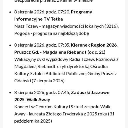
20:00 – relacje
20:00 – relacje
19:40 – Kulturalne pogaduszki / Fabryczne Pogaduszki
19:50 – relacje
17:40 – Powtórki programów z tygodnia
21:20 – Nasz Tczew, Pogoda
21:20 – Nasz Tczew, Pogoda
19:50 – KinoteTka
21:20 – Nasz Tczew, Pogoda
20:20 – Przegląd Tygodnia
8 sierpnia 2026, godz. 07:20,
Programy
21:40 – Pytania do Prezydenta / Pytania do Starosty
21:40 – Opinie w Radiu Tczew
20:00 – relacje
21:40 – Tczew Mówi
20:40 – relacje tygodnia
informacyjne TV Tetka
22:00 – relacje
22:00 – relacje
21:20 – Nasz Tczew, Pogoda
21:50 – relacje
21:40 – KinoteTka
Nasz Tczew - magazyn wiadomości lokalnych (3216).
21:50 – Kulturalne pogaduszki / Fabryczne Pogaduszki
Pogoda - prognoza na najbliższą dobę
22:00 – relacje
8 sierpnia 2026, godz. 07:35,
Kierunek Region 2026.
Pruszcz Gd. - Magdalena Riebandt (odc. 21)
Wakacyjny cykl wyjazdowy Radia Tczew. Rozmowa z
Magdaleną Riebandt, czyli dyrektorką Ośrodka
Kultury, Sztuki i Biblioteki Publicznej Gminy Pruszcz
Gdański (7 sierpnia 2026)
8 sierpnia 2026, godz. 07:45,
Zaduszki Jazzowe
2025. Walk Away
Koncert w Centrum Kultury i Sztuki zespołu Walk
Away - laureata Złotego Fryderyka z 2025 roku (31
października 2025)