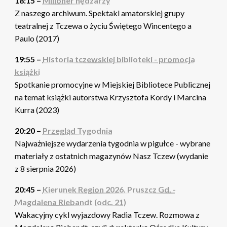
18:15 –
Milioner nędzarzy
Z naszego archiwum. Spektakl amatorskiej grupy
teatralnej z Tczewa o życiu Świętego Wincentego a
Paulo (2017)
19:55 –
Historia tczewskiej biblioteki - promocja
książki
Spotkanie promocyjne w Miejskiej Bibliotece Publicznej
na temat książki autorstwa Krzysztofa Kordy i Marcina
Kurra (2023)
20:20 –
Przegląd Tygodnia
Najważniejsze wydarzenia tygodnia w pigułce - wybrane
materiały z ostatnich magazynów Nasz Tczew (wydanie
z 8 sierpnia 2026)
20:45 –
Kierunek Region 2026. Pruszcz Gd. -
Magdalena Riebandt (odc. 21)
Wakacyjny cykl wyjazdowy Radia Tczew. Rozmowa z