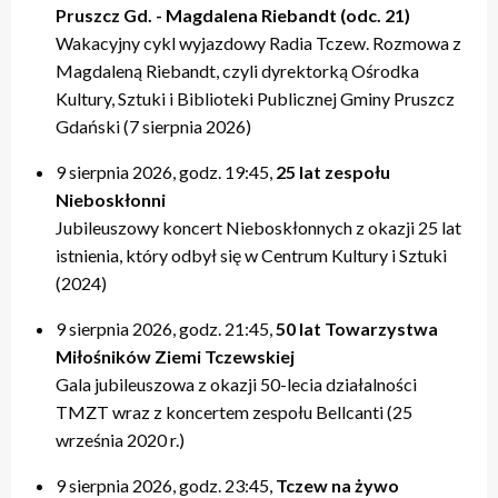
Pruszcz Gd. - Magdalena Riebandt (odc. 21)
Wakacyjny cykl wyjazdowy Radia Tczew. Rozmowa z
Magdaleną Riebandt, czyli dyrektorką Ośrodka
Kultury, Sztuki i Biblioteki Publicznej Gminy Pruszcz
Gdański (7 sierpnia 2026)
9 sierpnia 2026, godz. 19:45,
25 lat zespołu
Nieboskłonni
Jubileuszowy koncert Nieboskłonnych z okazji 25 lat
istnienia, który odbył się w Centrum Kultury i Sztuki
(2024)
9 sierpnia 2026, godz. 21:45,
50 lat Towarzystwa
Miłośników Ziemi Tczewskiej
Gala jubileuszowa z okazji 50-lecia działalności
TMZT wraz z koncertem zespołu Bellcanti (25
września 2020 r.)
9 sierpnia 2026, godz. 23:45,
Tczew na żywo