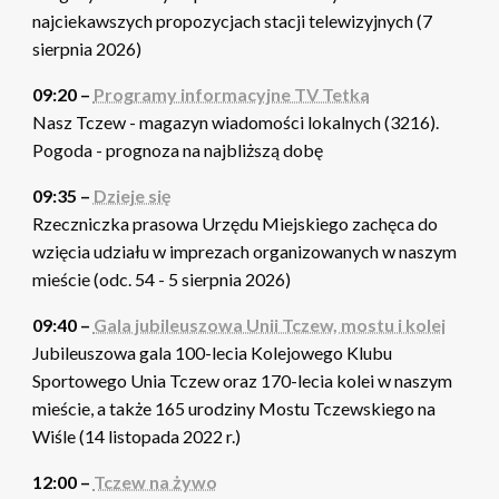
najciekawszych propozycjach stacji telewizyjnych (7
sierpnia 2026)
09:20 –
Programy informacyjne TV Tetka
Nasz Tczew - magazyn wiadomości lokalnych (3216).
Pogoda - prognoza na najbliższą dobę
09:35 –
Dzieje się
Rzeczniczka prasowa Urzędu Miejskiego zachęca do
wzięcia udziału w imprezach organizowanych w naszym
mieście (odc. 54 - 5 sierpnia 2026)
09:40 –
Gala jubileuszowa Unii Tczew, mostu i kolei
Jubileuszowa gala 100-lecia Kolejowego Klubu
Sportowego Unia Tczew oraz 170-lecia kolei w naszym
mieście, a także 165 urodziny Mostu Tczewskiego na
Wiśle (14 listopada 2022 r.)
12:00 –
Tczew na żywo