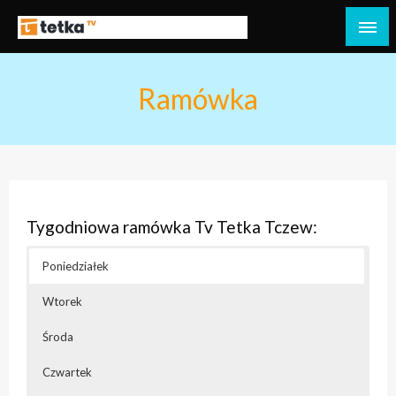
Przejdź
do
Tetka Tczew – Twoja lokalna telewizja!
Tv Tetka Tczew
treści
Ramówka
Tygodniowa ramówka Tv Tetka Tczew:
Poniedziałek
Wtorek
Środa
Czwartek