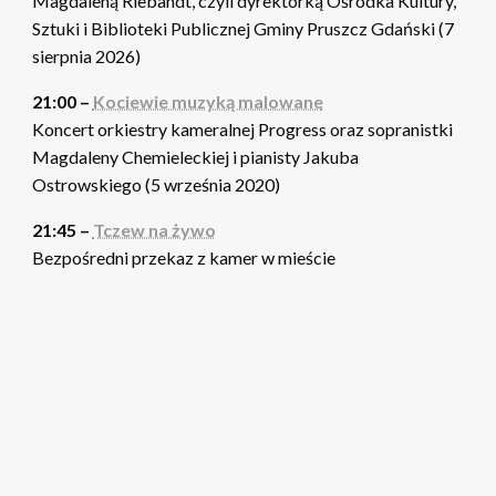
Magdaleną Riebandt, czyli dyrektorką Ośrodka Kultury,
Sztuki i Biblioteki Publicznej Gminy Pruszcz Gdański (7
sierpnia 2026)
21:00 –
Kociewie muzyką malowane
Koncert orkiestry kameralnej Progress oraz sopranistki
Magdaleny Chemieleckiej i pianisty Jakuba
Ostrowskiego (5 września 2020)
21:45 –
Tczew na żywo
Bezpośredni przekaz z kamer w mieście