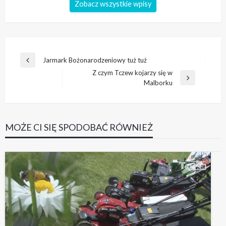
Zobacz wszystkie wpisy
Nawigacja
Jarmark Bożonarodzeniowy tuż tuż
Poprzedni
wpisu
Z czym Tczew kojarzy się w
wpis
Następny
Malborku
wpis
MOŻE CI SIĘ SPODOBAĆ RÓWNIEŻ