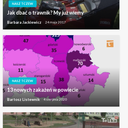
NASZ TCZEW
Jak dbać o trawnik? My już wiemy
Barbara Jackiewicz
24 maja 2017
NASZ TCZEW
13 nowych zakażeń w powiecie
Bartosz Listewnik
4 sierpnia 2020