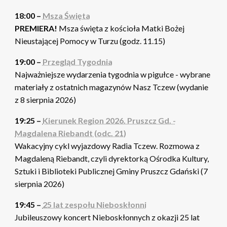
18:00 –
Msza Święta
PREMIERA!
Msza święta z kościoła Matki Bożej
Nieustającej Pomocy w Turzu (godz. 11.15)
19:00 –
Przegląd Tygodnia
Najważniejsze wydarzenia tygodnia w pigułce - wybrane
materiały z ostatnich magazynów Nasz Tczew (wydanie
z 8 sierpnia 2026)
19:25 –
Kierunek Region 2026. Pruszcz Gd. -
Magdalena Riebandt (odc. 21)
Wakacyjny cykl wyjazdowy Radia Tczew. Rozmowa z
Magdaleną Riebandt, czyli dyrektorką Ośrodka Kultury,
Sztuki i Biblioteki Publicznej Gminy Pruszcz Gdański (7
sierpnia 2026)
19:45 –
25 lat zespołu Nieboskłonni
Jubileuszowy koncert Nieboskłonnych z okazji 25 lat