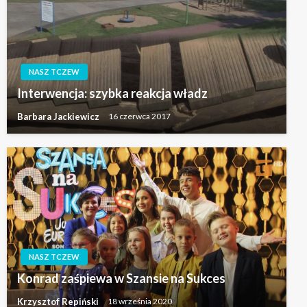
NASZ TCZEW
Interwencja: szybka reakcja władz
Barbara Jackiewicz
16 czerwca 2017
NASZ TCZEW
Konrad zaśpiewa w Szansie na Sukces
Krzysztof Repiński
18 września 2020