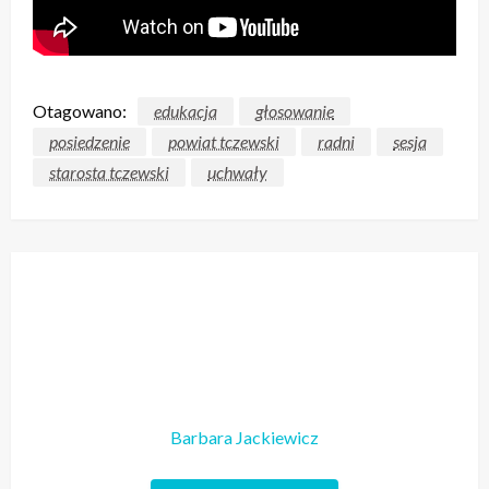
Otagowano:
edukacja
głosowanie
posiedzenie
powiat tczewski
radni
sesja
starosta tczewski
uchwały
Barbara Jackiewicz