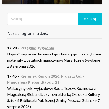
Nasz program na dziś:
17:20 –
Przegląd Tygodnia
Najważniejsze wydarzenia tygodnia w pigułce - wybrane
materiały z ostatnich magazynów Nasz Tczew (wydanie
z 8 sierpnia 2026)
17:45 –
Kierunek Region 2026. Pruszcz Gd. -
Magdalena Riebandt (odc. 21)
Wakacyjny cykl wyjazdowy Radia Tczew. Rozmowa z
Magdaleną Riebandt, czyli dyrektorką Ośrodka Kultury,
Sztuki i Biblioteki Publicznej Gminy Pruszcz Gdański (7
sierpnia 2026)