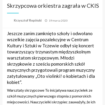
Skrzypcowa orkiestra zagrała w CKIS
Opublikowane
Krzysztof Repiński
19 marca 2020
w
Jeszcze zanim zamknięto szkoły i odwołano
wszelkie zajęcia pozalekcyjne w Centrum
Kultury i Sztuki w Tczewie odbył się koncert
towarzyszący trzynastym międzyszkolnym
warsztatom skrzypcowym. Młodzi
skrzypkowie z sześciu pomorskich szkół
muzycznych przygotowali program muzyczny
zatytułowany „Oto violinki! o kobietach i dla
kobiet”.
Warsztaty skrzypcowe To inicjatywa nauczycielek ze
szkół muzycznych pierwszego stopnia z pomorskich
miejscowości. Nauczycielki skrzypiec zauważyły, że ich