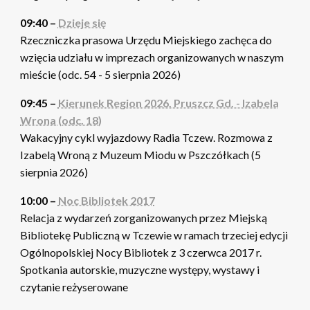
09:40 –
Dzieje się
Rzeczniczka prasowa Urzędu Miejskiego zachęca do
wzięcia udziału w imprezach organizowanych w naszym
mieście (odc. 54 - 5 sierpnia 2026)
09:45 –
Kierunek Region 2026. Pruszcz Gd. - Izabela
Wrona (odc. 18)
Wakacyjny cykl wyjazdowy Radia Tczew. Rozmowa z
Izabelą Wroną z Muzeum Miodu w Pszczółkach (5
sierpnia 2026)
10:00 –
Noc Bibliotek 2017
Relacja z wydarzeń zorganizowanych przez Miejską
Bibliotekę Publiczną w Tczewie w ramach trzeciej edycji
Ogólnopolskiej Nocy Bibliotek z 3 czerwca 2017 r.
Spotkania autorskie, muzyczne występy, wystawy i
czytanie reżyserowane