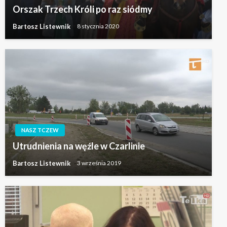
Orszak Trzech Króli po raz siódmy
Bartosz Listewnik
8 stycznia 2020
NASZ TCZEW
Utrudnienia na węźle w Czarlinie
Bartosz Listewnik
3 września 2019