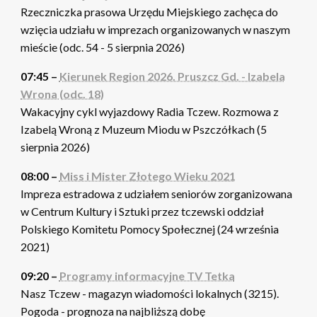
Rzeczniczka prasowa Urzędu Miejskiego zachęca do
wzięcia udziału w imprezach organizowanych w naszym
mieście (odc. 54 - 5 sierpnia 2026)
07:45 –
Kierunek Region 2026. Pruszcz Gd. - Izabela
Wrona (odc. 18)
Wakacyjny cykl wyjazdowy Radia Tczew. Rozmowa z
Izabelą Wroną z Muzeum Miodu w Pszczółkach (5
sierpnia 2026)
08:00 –
Miss i Mister Złotego Wieku 2021
Impreza estradowa z udziałem seniorów zorganizowana
w Centrum Kultury i Sztuki przez tczewski oddział
Polskiego Komitetu Pomocy Społecznej (24 września
2021)
09:20 –
Programy informacyjne TV Tetka
Nasz Tczew - magazyn wiadomości lokalnych (3215).
Pogoda - prognoza na najbliższą dobę