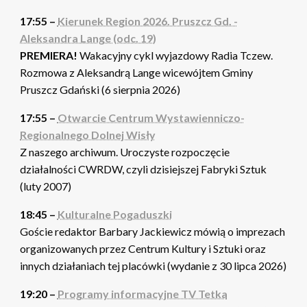
17:55 –
Kierunek Region 2026. Pruszcz Gd. -
Aleksandra Lange (odc. 19)
PREMIERA!
Wakacyjny cykl wyjazdowy Radia Tczew.
Rozmowa z Aleksandrą Lange wicewójtem Gminy
Pruszcz Gdański (6 sierpnia 2026)
17:55 –
Otwarcie Centrum Wystawienniczo-
Regionalnego Dolnej Wisły
Z naszego archiwum. Uroczyste rozpoczęcie
działalności CWRDW, czyli dzisiejszej Fabryki Sztuk
(luty 2007)
18:45 –
Kulturalne Pogaduszki
Goście redaktor Barbary Jackiewicz mówią o imprezach
organizowanych przez Centrum Kultury i Sztuki oraz
innych działaniach tej placówki (wydanie z 30 lipca 2026)
19:20 –
Programy informacyjne TV Tetka