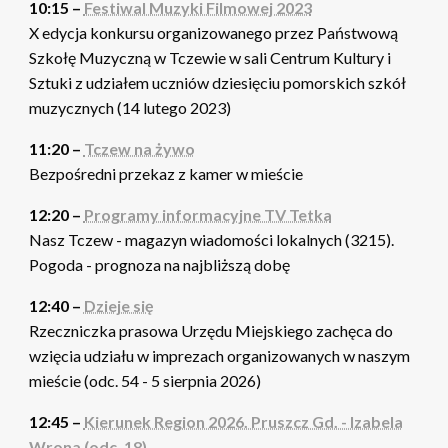
10:15 –
Festiwal Muzyki Filmowej 2023
X edycja konkursu organizowanego przez Państwową
Szkołę Muzyczną w Tczewie w sali Centrum Kultury i
Sztuki z udziałem uczniów dziesięciu pomorskich szkół
muzycznych (14 lutego 2023)
11:20 –
Tczew na żywo
Bezpośredni przekaz z kamer w mieście
12:20 –
Programy informacyjne TV Tetka
Nasz Tczew - magazyn wiadomości lokalnych (3215).
Pogoda - prognoza na najbliższą dobę
12:40 –
Dzieje się
Rzeczniczka prasowa Urzędu Miejskiego zachęca do
wzięcia udziału w imprezach organizowanych w naszym
mieście (odc. 54 - 5 sierpnia 2026)
12:45 –
Kierunek Region 2026. Pruszcz Gd. - Izabela
Wrona (odc. 18)