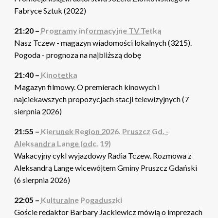
Fabryce Sztuk (2022)
21:20 –
Programy informacyjne TV Tetka
Nasz Tczew - magazyn wiadomości lokalnych (3215).
Pogoda - prognoza na najbliższą dobę
21:40 –
Kinotetka
Magazyn filmowy. O premierach kinowych i
najciekawszych propozycjach stacji telewizyjnych (7
sierpnia 2026)
21:55 –
Kierunek Region 2026. Pruszcz Gd. -
Aleksandra Lange (odc. 19)
Wakacyjny cykl wyjazdowy Radia Tczew. Rozmowa z
Aleksandrą Lange wicewójtem Gminy Pruszcz Gdański
(6 sierpnia 2026)
22:05 –
Kulturalne Pogaduszki
Goście redaktor Barbary Jackiewicz mówią o imprezach