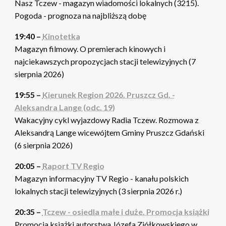
Nasz Tczew - magazyn wiadomości lokalnych (3215).
Pogoda - prognoza na najbliższą dobę
19:40 –
Kinotetka
Magazyn filmowy. O premierach kinowych i
najciekawszych propozycjach stacji telewizyjnych (7
sierpnia 2026)
19:55 –
Kierunek Region 2026. Pruszcz Gd. -
Aleksandra Lange (odc. 19)
Wakacyjny cykl wyjazdowy Radia Tczew. Rozmowa z
Aleksandrą Lange wicewójtem Gminy Pruszcz Gdański
(6 sierpnia 2026)
20:05 –
Raport TV Regio
Magazyn informacyjny TV Regio - kanału polskich
lokalnych stacji telewizyjnych (3 sierpnia 2026 r.)
20:35 –
Tczew - osiedla małe i duże. Promocja książki
Promocja książki autorstwa Józefa Ziółkowskiego w