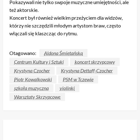
Pokazywali nie tylko swpoje muzyczne umiejętności, ale
też aktorskie.
Koncert był również wielkim przeżyciem dla widzów,
którzy nie szczędzili młodym artystom braw, często
włączali się klaszcząc do rytmu.
Otagowano:
Aldona Śmietańska
Centrum Kultury i Sztuki
koncert skrzypcowy
Krystyna Czocher
Krystyna Dettaff-Czocher
Piotr Kowalkowski
PSM w Tczewie
szkoła muzyczna
violinki
Warsztaty Skrzypcowe