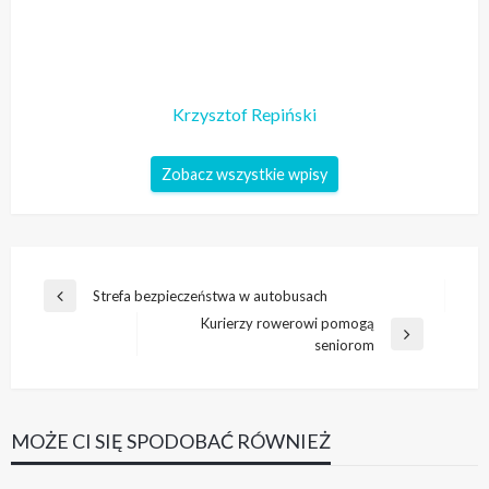
Krzysztof Repiński
Zobacz wszystkie wpisy
Nawigacja
Strefa bezpieczeństwa w autobusach
Poprzedni
wpisu
Kurierzy rowerowi pomogą
wpis
Następny
seniorom
wpis
MOŻE CI SIĘ SPODOBAĆ RÓWNIEŻ