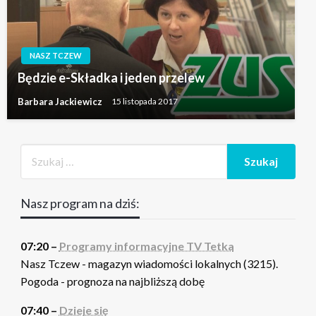
NASZ TCZEW
Będzie e-Składka i jeden przelew
Barbara Jackiewicz
15 listopada 2017
Nasz program na dziś:
07:20 –
Programy informacyjne TV Tetka
Nasz Tczew - magazyn wiadomości lokalnych (3215).
Pogoda - prognoza na najbliższą dobę
07:40 –
Dzieje się