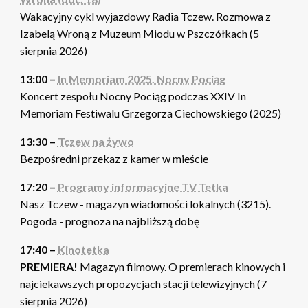
Wakacyjny cykl wyjazdowy Radia Tczew. Rozmowa z
Izabelą Wroną z Muzeum Miodu w Pszczółkach (5
sierpnia 2026)
13:00 –
In Memoriam 2025. Nocny Pociąg
Koncert zespołu Nocny Pociąg podczas XXIV In
Memoriam Festiwalu Grzegorza Ciechowskiego (2025)
13:30 –
Tczew na żywo
Bezpośredni przekaz z kamer w mieście
17:20 –
Programy informacyjne TV Tetka
Nasz Tczew - magazyn wiadomości lokalnych (3215).
Pogoda - prognoza na najbliższą dobę
17:40 –
Kinotetka
PREMIERA!
Magazyn filmowy. O premierach kinowych i
najciekawszych propozycjach stacji telewizyjnych (7
sierpnia 2026)