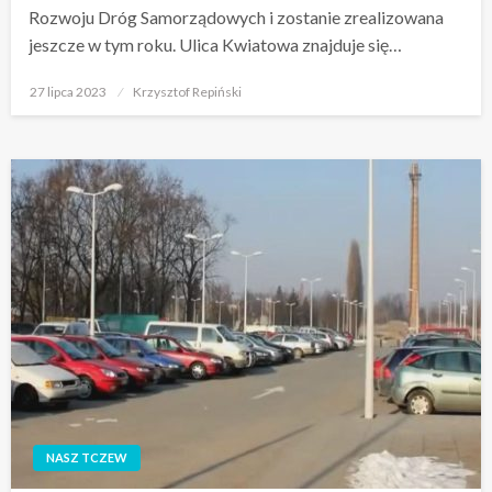
Rozwoju Dróg Samorządowych i zostanie zrealizowana
jeszcze w tym roku. Ulica Kwiatowa znajduje się…
Opublikowane
27 lipca 2023
Krzysztof Repiński
w
NASZ TCZEW