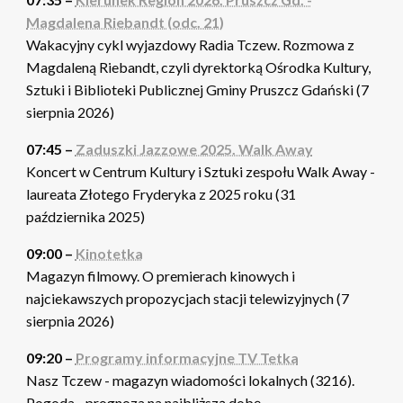
Magdalena Riebandt (odc. 21)
Wakacyjny cykl wyjazdowy Radia Tczew. Rozmowa z
Magdaleną Riebandt, czyli dyrektorką Ośrodka Kultury,
Sztuki i Biblioteki Publicznej Gminy Pruszcz Gdański (7
sierpnia 2026)
07:45 –
Zaduszki Jazzowe 2025. Walk Away
Koncert w Centrum Kultury i Sztuki zespołu Walk Away -
laureata Złotego Fryderyka z 2025 roku (31
października 2025)
09:00 –
Kinotetka
Magazyn filmowy. O premierach kinowych i
najciekawszych propozycjach stacji telewizyjnych (7
sierpnia 2026)
09:20 –
Programy informacyjne TV Tetka
Nasz Tczew - magazyn wiadomości lokalnych (3216).
Pogoda - prognoza na najbliższą dobę