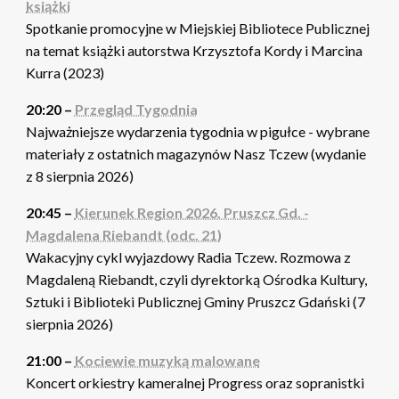
książki
Spotkanie promocyjne w Miejskiej Bibliotece Publicznej
na temat książki autorstwa Krzysztofa Kordy i Marcina
Kurra (2023)
20:20 –
Przegląd Tygodnia
Najważniejsze wydarzenia tygodnia w pigułce - wybrane
materiały z ostatnich magazynów Nasz Tczew (wydanie
z 8 sierpnia 2026)
20:45 –
Kierunek Region 2026. Pruszcz Gd. -
Magdalena Riebandt (odc. 21)
Wakacyjny cykl wyjazdowy Radia Tczew. Rozmowa z
Magdaleną Riebandt, czyli dyrektorką Ośrodka Kultury,
Sztuki i Biblioteki Publicznej Gminy Pruszcz Gdański (7
sierpnia 2026)
21:00 –
Kociewie muzyką malowane
Koncert orkiestry kameralnej Progress oraz sopranistki