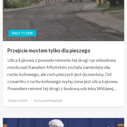
NASZ TCZEW
Przejście mostem tylko dla pieszego
Ulica Łąkowa z powodu remontu tej drogi i przebudowy
mostu nad Kanałem Młyńskim została zamknięta dla
ruchu kołowego, ale ruch pieszych jest dozwolony. Od
czwartku z ruchu kołowego wyłączona jest ulica Łąkowa.
Powodem remont tej drogi z budową odcinka Wiślanej…
Opublikowane
24 lipca 2020
Krzysztof Repiński
w