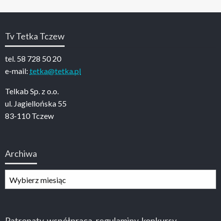
Tv Tetka Tczew
tel. 58 728 50 20
e-mail:
tetka@tetka.pl
Telkab Sp. z o.o.
ul. Jagiellońska 55
83-110 Tczew
Archiwa
Archiwa
Patronaty, współpraca, regulaminy, konkursy