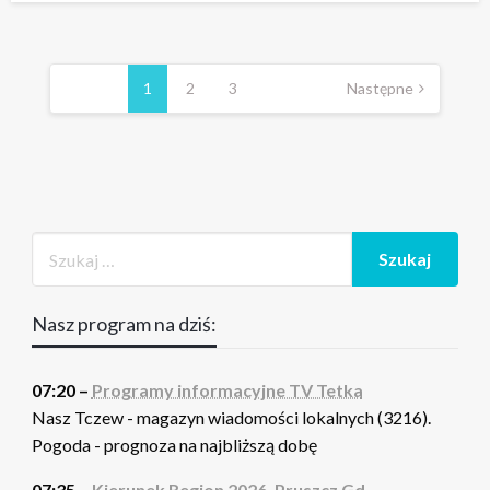
Stronicowanie
wpisów
1
2
3
Następne
Nasz program na dziś:
07:20 –
Programy informacyjne TV Tetka
Nasz Tczew - magazyn wiadomości lokalnych (3216).
Pogoda - prognoza na najbliższą dobę
07:35 –
Kierunek Region 2026. Pruszcz Gd. -