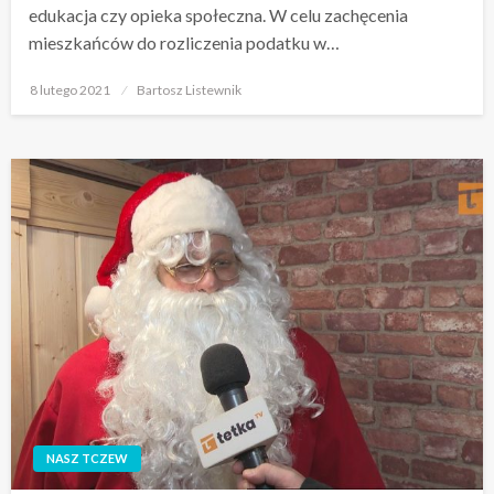
edukacja czy opieka społeczna. W celu zachęcenia
mieszkańców do rozliczenia podatku w…
Opublikowane
8 lutego 2021
Bartosz Listewnik
w
NASZ TCZEW