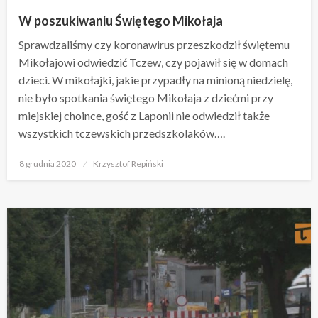
W poszukiwaniu Świętego Mikołaja
Sprawdzaliśmy czy koronawirus przeszkodził świętemu
Mikołajowi odwiedzić Tczew, czy pojawił się w domach
dzieci. W mikołajki, jakie przypadły na minioną niedzielę,
nie było spotkania świętego Mikołaja z dziećmi przy
miejskiej choince, gość z Laponii nie odwiedził także
wszystkich tczewskich przedszkolaków….
Opublikowane
8 grudnia 2020
Krzysztof Repiński
w