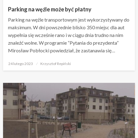
Parking na węźle może być płatny
Parking na węźle transportowym jest wykorzystywany do
maksimum. W dni powszednie blisko 350 miejsc dla aut
wypełnia się wcześnie rano i w ciągu dnia trudno na nim
znaleźć wolne. W programie “Pytania do prezydenta”
Mirosław Pobłocki powiedział, że zastanawia się…
Opublikowane
24 lutego 2023
Krzysztof Repiński
w