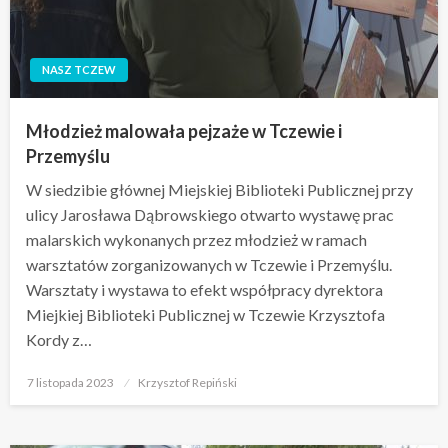
NASZ TCZEW
Młodzież malowała pejzaże w Tczewie i
Przemyślu
W siedzibie głównej Miejskiej Biblioteki Publicznej przy
ulicy Jarosława Dąbrowskiego otwarto wystawę prac
malarskich wykonanych przez młodzież w ramach
warsztatów zorganizowanych w Tczewie i Przemyślu.
Warsztaty i wystawa to efekt współpracy dyrektora
Miejkiej Biblioteki Publicznej w Tczewie Krzysztofa
Kordy z…
Opublikowane
7 listopada 2023
Krzysztof Repiński
w