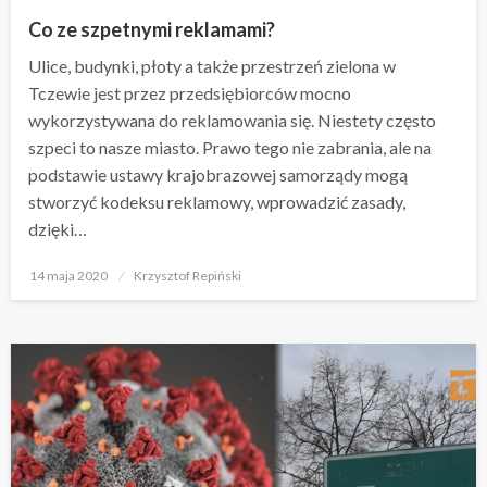
Co ze szpetnymi reklamami?
Ulice, budynki, płoty a także przestrzeń zielona w
Tczewie jest przez przedsiębiorców mocno
wykorzystywana do reklamowania się. Niestety często
szpeci to nasze miasto. Prawo tego nie zabrania, ale na
podstawie ustawy krajobrazowej samorządy mogą
stworzyć kodeksu reklamowy, wprowadzić zasady,
dzięki…
Opublikowane
14 maja 2020
Krzysztof Repiński
w