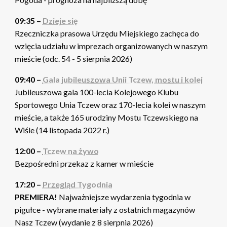
09:35 –
Dzieje się
Rzeczniczka prasowa Urzędu Miejskiego zachęca do
wzięcia udziału w imprezach organizowanych w naszym
mieście (odc. 54 - 5 sierpnia 2026)
09:40 –
Gala jubileuszowa Unii Tczew, mostu i kolei
Jubileuszowa gala 100-lecia Kolejowego Klubu
Sportowego Unia Tczew oraz 170-lecia kolei w naszym
mieście, a także 165 urodziny Mostu Tczewskiego na
Wiśle (14 listopada 2022 r.)
12:00 –
Tczew na żywo
Bezpośredni przekaz z kamer w mieście
17:20 –
Przegląd Tygodnia
PREMIERA!
Najważniejsze wydarzenia tygodnia w
pigułce - wybrane materiały z ostatnich magazynów
Nasz Tczew (wydanie z 8 sierpnia 2026)