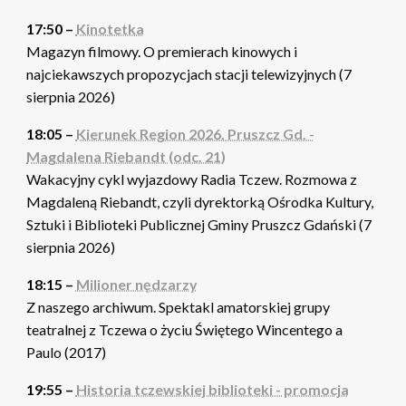
17:50 –
Kinotetka
Magazyn filmowy. O premierach kinowych i
najciekawszych propozycjach stacji telewizyjnych (7
sierpnia 2026)
18:05 –
Kierunek Region 2026. Pruszcz Gd. -
Magdalena Riebandt (odc. 21)
Wakacyjny cykl wyjazdowy Radia Tczew. Rozmowa z
Magdaleną Riebandt, czyli dyrektorką Ośrodka Kultury,
Sztuki i Biblioteki Publicznej Gminy Pruszcz Gdański (7
sierpnia 2026)
18:15 –
Milioner nędzarzy
Z naszego archiwum. Spektakl amatorskiej grupy
teatralnej z Tczewa o życiu Świętego Wincentego a
Paulo (2017)
19:55 –
Historia tczewskiej biblioteki - promocja