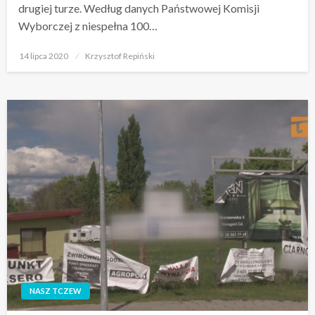
drugiej turze. Według danych Państwowej Komisji
Wyborczej z niespełna 100…
Opublikowane
14 lipca 2020
Krzysztof Repiński
w
NASZ TCZEW