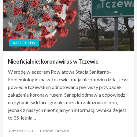
NASZ TCZEW
Nieoficjalnie: koronawirus w Tczewie
W środę wieczorem Powiatowa Stacja Sanitarno-
Epidemiologiczna w Tczewie oficjalnie potwierdziła, że w
powiecie tczewskim odnotowano pierwszy przypadek
zakażenia koronawirusem. Sanepid odmawia odpowiedzi
na pytanie, w której gminie mieszka zakażona osoba,
jednak z naszych nieoficjalnych informacji wynika, że jest
to 35-letnia…
Opublikowane
19 marca 2020
Bartosz Listewnik
w