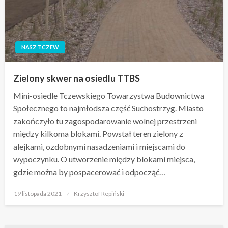
NASZ TCZEW
Zielony skwer na osiedlu TTBS
Mini-osiedle Tczewskiego Towarzystwa Budownictwa
Społecznego to najmłodsza część Suchostrzyg. Miasto
zakończyło tu zagospodarowanie wolnej przestrzeni
między kilkoma blokami. Powstał teren zielony z
alejkami, ozdobnymi nasadzeniami i miejscami do
wypoczynku. O utworzenie między blokami miejsca,
gdzie można by pospacerować i odpocząć…
Opublikowane
19 listopada 2021
Krzysztof Repiński
w