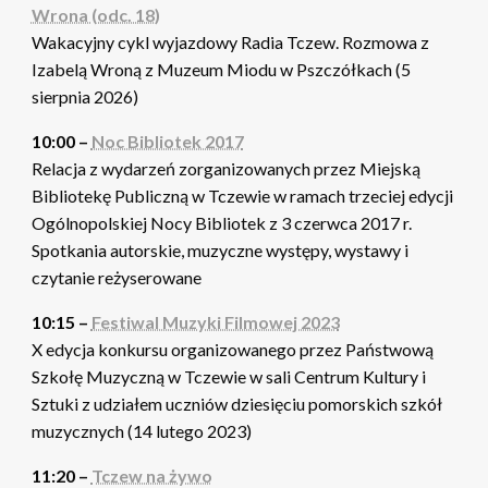
Wrona (odc. 18)
Wakacyjny cykl wyjazdowy Radia Tczew. Rozmowa z
Izabelą Wroną z Muzeum Miodu w Pszczółkach (5
sierpnia 2026)
10:00 –
Noc Bibliotek 2017
Relacja z wydarzeń zorganizowanych przez Miejską
Bibliotekę Publiczną w Tczewie w ramach trzeciej edycji
Ogólnopolskiej Nocy Bibliotek z 3 czerwca 2017 r.
Spotkania autorskie, muzyczne występy, wystawy i
czytanie reżyserowane
10:15 –
Festiwal Muzyki Filmowej 2023
X edycja konkursu organizowanego przez Państwową
Szkołę Muzyczną w Tczewie w sali Centrum Kultury i
Sztuki z udziałem uczniów dziesięciu pomorskich szkół
muzycznych (14 lutego 2023)
11:20 –
Tczew na żywo