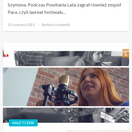
Szymona. Podczas Powitania Lata zagrał również zespół
Para, czyli laureat festiwalu…
Opublikowane
22 czerwca 2021
Bartosz Listewnik
w
NASZ TCZEW