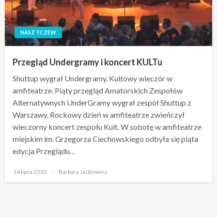
NASZ TCZEW
Przegląd Undergramy i koncert KULTu
Shuttup wygrał Undergramy. Kultowy wieczór w
amfiteatrze. Piąty przegląd Amatorskich Zespołów
Alternatywnych UnderGramy wygrał zespół Shuttup z
Warszawy. Rockowy dzień w amfiteatrze zwieńczył
wieczorny koncert zespołu Kult. W sobotę w amfiteatrze
miejskim im. Grzegorza Ciechowskiego odbyła się piąta
edycja Przeglądu…
Opublikowane
14 lipca 2015
Barbara Jackiewicz
w