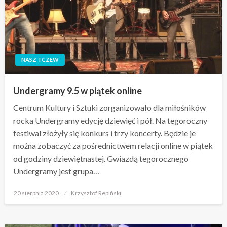
NASZ TCZEW
Undergramy 9.5 w piątek online
Centrum Kultury i Sztuki zorganizowało dla miłośników
rocka Undergramy edycję dziewięć i pół. Na tegoroczny
festiwal złożyły się konkurs i trzy koncerty. Będzie je
można zobaczyć za pośrednictwem relacji online w piątek
od godziny dziewiętnastej. Gwiazdą tegorocznego
Undergramy jest grupa…
Opublikowane
20 sierpnia 2020
Krzysztof Repiński
w