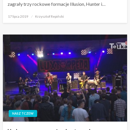
zagrały trzy rockowe formacje Illusion, Hunter i…
Opublikowane
17 lipca 2019
Krzysztof Repiński
w
NASZ TCZEW