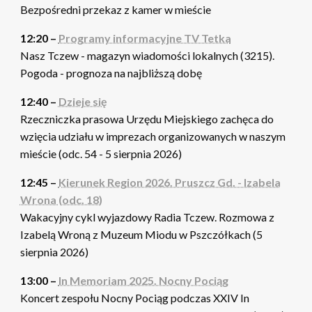
Bezpośredni przekaz z kamer w mieście
12:20 –
Programy informacyjne TV Tetka
Nasz Tczew - magazyn wiadomości lokalnych (3215).
Pogoda - prognoza na najbliższą dobę
12:40 –
Dzieje się
Rzeczniczka prasowa Urzędu Miejskiego zachęca do
wzięcia udziału w imprezach organizowanych w naszym
mieście (odc. 54 - 5 sierpnia 2026)
12:45 –
Kierunek Region 2026. Pruszcz Gd. - Izabela
Wrona (odc. 18)
Wakacyjny cykl wyjazdowy Radia Tczew. Rozmowa z
Izabelą Wroną z Muzeum Miodu w Pszczółkach (5
sierpnia 2026)
13:00 –
In Memoriam 2025. Nocny Pociąg
Koncert zespołu Nocny Pociąg podczas XXIV In