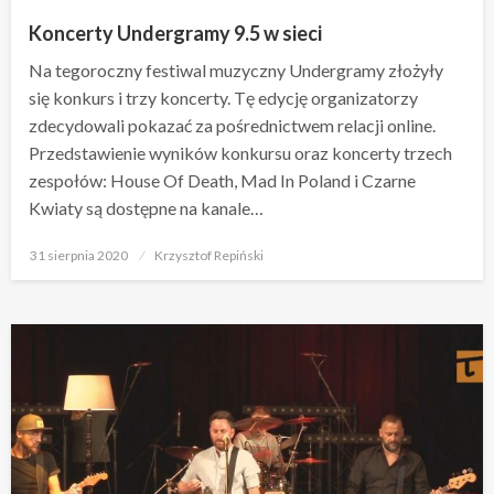
Koncerty Undergramy 9.5 w sieci
Na tegoroczny festiwal muzyczny Undergramy złożyły
się konkurs i trzy koncerty. Tę edycję organizatorzy
zdecydowali pokazać za pośrednictwem relacji online.
Przedstawienie wyników konkursu oraz koncerty trzech
zespołów: House Of Death, Mad In Poland i Czarne
Kwiaty są dostępne na kanale…
Opublikowane
31 sierpnia 2020
Krzysztof Repiński
w