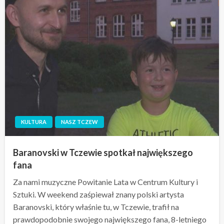
KULTURA
NASZ TCZEW
Baranovski w Tczewie spotkał największego
fana
Za nami muzyczne Powitanie Lata w Centrum Kultury i
Sztuki. W weekend zaśpiewał znany polski artysta
Baranovski, który właśnie tu, w Tczewie, trafił na
prawdopodobnie swojego największego fana, 8-letniego