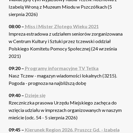
Izabelą Wroną z Muzeum Miodu w Pszczółkach (5
sierpnia 2026)
08:00 –
Miss i Mister Złotego Wieku 2021
Impreza estradowa z udziałem seniorów zorganizowana
w Centrum Kultury i Sztuki przez tczewski oddział
Polskiego Komitetu Pomocy Społecznej (24 września
2021)
09:20 –
Programy informacyjne TV Tetka
Nasz Tczew - magazyn wiadomości lokalnych (3215).
Pogoda - prognoza na najbliższą dobę
09:40 –
Dzieje się
Rzeczniczka prasowa Urzędu Miejskiego zachęca do
wzięcia udziału w imprezach organizowanych w naszym
mieście (odc. 54 - 5 sierpnia 2026)
09:45 –
Kierunek Region 2026. Pruszcz Gd. - Izabela