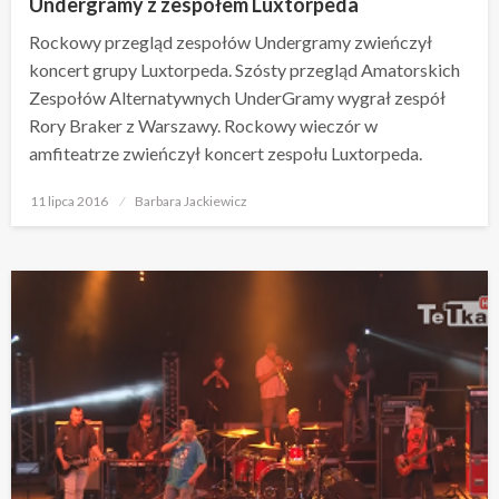
Undergramy z zespołem Luxtorpeda
Rockowy przegląd zespołów Undergramy zwieńczył
koncert grupy Luxtorpeda. Szósty przegląd Amatorskich
Zespołów Alternatywnych UnderGramy wygrał zespół
Rory Braker z Warszawy. Rockowy wieczór w
amfiteatrze zwieńczył koncert zespołu Luxtorpeda.
Opublikowane
11 lipca 2016
Barbara Jackiewicz
w