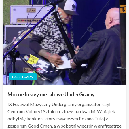
NASZ TCZEW
Mocne heavy metalowe UnderGramy
IX Festiwal Muzyczny Undergramy organizator, czyli
Centrum Kultury i Sztuki, rozłożył na dwa dni. W piątek
odbył się konkurs, który zwyciężyła Roxana Tutaj z
zespołem Good Omen, a w sobotni wieczór w amfiteatrze