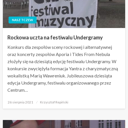
NASZ TCZEW
Rockowa uczta na festiwalu Undergramy
Konkurs dla zespołów sceny rockowej i alternatywnej
oraz koncerty zespołów Aporia i Tides From Nebula
złożyły się na dziesiątą edycję festiwalu Undergramy. W
konkursie zwyciężyła formacja Yantra z charyzmatyczną
wokalistką Marią Wawreniuk. Jubileuszowa dziesiąta
edycja Undergramy, festiwalu organizowanego przez
Centrum…
Opublikowane
26 sierpnia 2021
Krzysztof Repiński
w