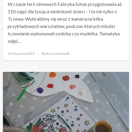
W czasie ferii zimowych Fabryka Sztuk przygotowała aż
110 zajęć dla tysiąca siedmiuset dzieci – i to nie tylko z
Tczewa. Wybraliśmy się wraz z kamerą na kilka
przykładowych warsztatów, podczas których młodzi
tczewianie wykonywali ozdoby czy mydełka. Tematyka
zajęć…
Opublikowane
26 stycznia 2023
Bartosz Listewnik
w