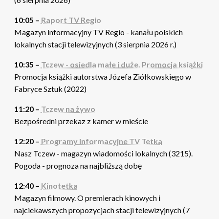
10:05 –
Raport TV Regio
Magazyn informacyjny TV Regio - kanału polskich
lokalnych stacji telewizyjnych (3 sierpnia 2026 r.)
10:35 –
Tczew - osiedla małe i duże. Promocja książki
Promocja książki autorstwa Józefa Ziółkowskiego w
Fabryce Sztuk (2022)
11:20 –
Tczew na żywo
Bezpośredni przekaz z kamer w mieście
12:20 –
Programy informacyjne TV Tetka
Nasz Tczew - magazyn wiadomości lokalnych (3215).
Pogoda - prognoza na najbliższą dobę
12:40 –
Kinotetka
Magazyn filmowy. O premierach kinowych i
najciekawszych propozycjach stacji telewizyjnych (7