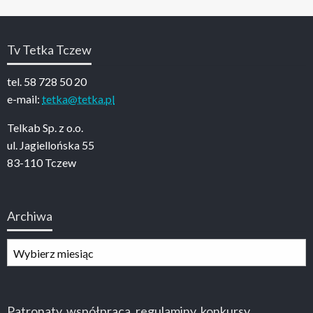
Tv Tetka Tczew
tel. 58 728 50 20
e-mail:
tetka@tetka.pl
Telkab Sp. z o.o.
ul. Jagiellońska 55
83-110 Tczew
Archiwa
Archiwa
Patronaty, współpraca, regulaminy, konkursy