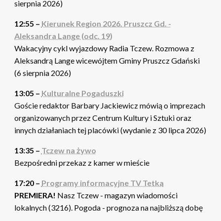
sierpnia 2026)
12:55 –
Kierunek Region 2026. Pruszcz Gd. -
Aleksandra Lange (odc. 19)
Wakacyjny cykl wyjazdowy Radia Tczew. Rozmowa z
Aleksandrą Lange wicewójtem Gminy Pruszcz Gdański
(6 sierpnia 2026)
13:05 –
Kulturalne Pogaduszki
Goście redaktor Barbary Jackiewicz mówią o imprezach
organizowanych przez Centrum Kultury i Sztuki oraz
innych działaniach tej placówki (wydanie z 30 lipca 2026)
13:35 –
Tczew na żywo
Bezpośredni przekaz z kamer w mieście
17:20 –
Programy informacyjne TV Tetka
PREMIERA!
Nasz Tczew - magazyn wiadomości
lokalnych (3216). Pogoda - prognoza na najbliższą dobę