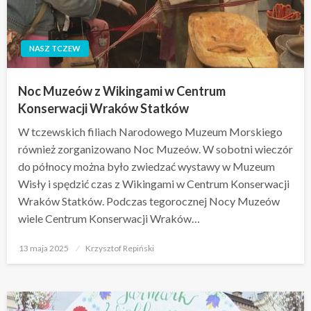
NASZ TCZEW
Noc Muzeów z Wikingami w Centrum
Konserwacji Wraków Statków
W tczewskich filiach Narodowego Muzeum Morskiego
również zorganizowano Noc Muzeów. W sobotni wieczór
do północy można było zwiedzać wystawy w Muzeum
Wisły i spędzić czas z Wikingami w Centrum Konserwacji
Wraków Statków. Podczas tegorocznej Nocy Muzeów
wiele Centrum Konserwacji Wraków…
Opublikowane
13 maja 2025
Krzysztof Repiński
w