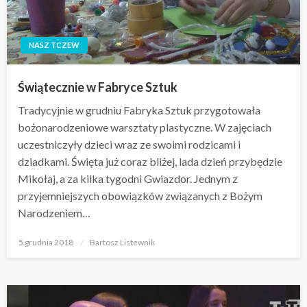
NASZ TCZEW
Świątecznie w Fabryce Sztuk
Tradycyjnie w grudniu Fabryka Sztuk przygotowała
bożonarodzeniowe warsztaty plastyczne. W zajęciach
uczestniczyły dzieci wraz ze swoimi rodzicami i
dziadkami. Święta już coraz bliżej, lada dzień przybędzie
Mikołaj, a za kilka tygodni Gwiazdor. Jednym z
przyjemniejszych obowiązków związanych z Bożym
Narodzeniem…
Opublikowane
5 grudnia 2018
Bartosz Listewnik
w