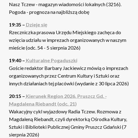
Nasz Tczew - magazyn wiadomości lokalnych (3216).
Pogoda - prognoza na najbliższą dobę
19:35 –
Dzieje się
Rzeczniczka prasowa Urzędu Miejskiego zachęca do
wzięcia udziału w imprezach organizowanych w naszym
mieście (odc. 54 - 5 sierpnia 2026)
19:40 –
Kulturalne Pogaduszki
Goście redaktor Barbary Jackiewicz mówią o imprezach
organizowanych przez Centrum Kultury i Sztuki oraz
innych działaniach tej placówki (wydanie z 30 lipca 2026)
20:15 –
Kierunek Region 2026. Pruszcz Gd. -
Magdalena Riebandt (odc. 21)
Wakacyjny cykl wyjazdowy Radia Tczew. Rozmowa z
Magdaleną Riebandt, czyli dyrektorką Ośrodka Kultury,
Sztuki i Biblioteki Publicznej Gminy Pruszcz Gdański (7
sierpnia 2026)