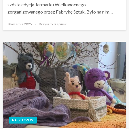
szósta edycja Jarmarku Wielkanocnego
zorganizowanego przez Fabrykę Sztuk. Było na nim…
Opublikowane
8 kwietnia 2025
Krzysztof Repiński
w
NASZ TCZEW