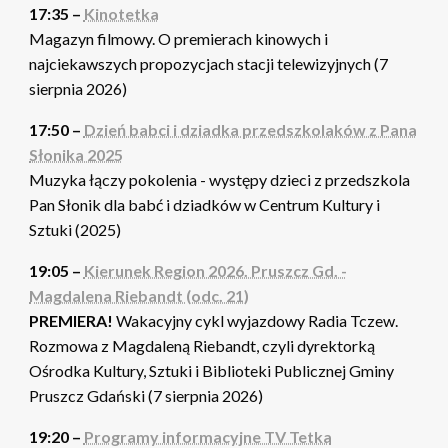
17:35 –
Kinotetka
Magazyn filmowy. O premierach kinowych i
najciekawszych propozycjach stacji telewizyjnych (7
sierpnia 2026)
17:50 –
Dzień babci i dziadka przedszkolaków z Pana
Słonika 2025
Muzyka łączy pokolenia - występy dzieci z przedszkola
Pan Słonik dla babć i dziadków w Centrum Kultury i
Sztuki (2025)
19:05 –
Kierunek Region 2026. Pruszcz Gd. -
Magdalena Riebandt (odc. 21)
PREMIERA!
Wakacyjny cykl wyjazdowy Radia Tczew.
Rozmowa z Magdaleną Riebandt, czyli dyrektorką
Ośrodka Kultury, Sztuki i Biblioteki Publicznej Gminy
Pruszcz Gdański (7 sierpnia 2026)
19:20 –
Programy informacyjne TV Tetka