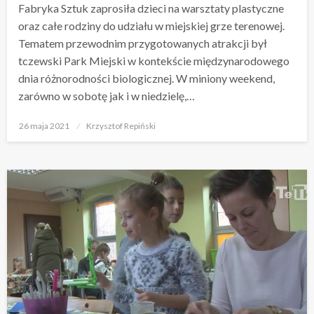
Fabryka Sztuk zaprosiła dzieci na warsztaty plastyczne
oraz całe rodziny do udziału w miejskiej grze terenowej.
Tematem przewodnim przygotowanych atrakcji był
tczewski Park Miejski w kontekście międzynarodowego
dnia różnorodności biologicznej. W miniony weekend,
zarówno w sobotę jak i w niedzielę,…
Opublikowane
26 maja 2021
Krzysztof Repiński
w