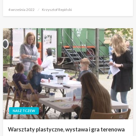
Opublikowane
4 września 2022
Krzysztof Repiński
w
NASZ TCZEW
Warsztaty plastyczne, wystawa i gra terenowa