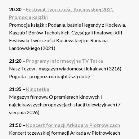
20:30 –
Festiwal Twórczości Kociewskiej 2021.
Promocja książki
Promocja książki: Podania, baśnie i legendy z Kociewia,
Kaszub i Borów Tucholskich. Część gali finałowej XIII
Festiwalu Twórczości Kociewskiej im. Romana
Landowskiego (2021)
21:20 –
Programy informacyjne TV Tetka
Nasz Tczew - magazyn wiadomości lokalnych (3216).
Pogoda - prognoza na najbliższą dobę
21:35 –
Kinotetka
Magazyn filmowy. O premierach kinowych i
najciekawszych propozycjach stacji telewizyjnych (7
sierpnia 2026)
21:50 –
Koncert formacji Arkada w Piotrowicach
Koncert tczewskiej formacji Arkada w Piotrowicach