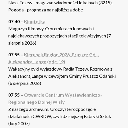
Nasz Tczew - magazyn wiadomości lokalnych (3215).
Pogoda - prognoza na najbliższą dobę
07:40 –
Kinotetka
Magazyn filmowy. O premierach kinowych i
najciekawszych propozycjach stacji telewizyjnych (7
sierpnia 2026)
07:55 –
Kierunek Region 2026. Pruszcz Gd. -
Aleksandra Lange (odc. 19)
Wakacyjny cykl wyjazdowy Radia Tczew. Rozmowa z
Aleksandrą Lange wicewójtem Gminy Pruszcz Gdański
(6 sierpnia 2026)
07:55 –
Otwarcie Centrum Wystawienniczo-
Regionalnego Dolnej Wisły
Z naszego archiwum. Uroczyste rozpoczęcie
działalności CWRDW, czyli dzisiejszej Fabryki Sztuk
(luty 2007)