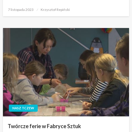
Opublikowane
7 listopada 2023
Krzysztof Repiński
w
NASZ TCZEW
Twórcze ferie w Fabryce Sztuk