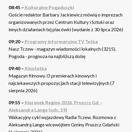
08:45 –
Kulturalne Pogaduszki
Goście redaktor Barbary Jackiewicz mówią o imprezach
organizowanych przez Centrum Kultury i Sztuki oraz
innych działaniach tej placówki (wydanie z 30 lipca 2026)
09:20 –
Programy informacyjne TV Tetka
Nasz Tczew - magazyn wiadomości lokalnych (3215).
Pogoda - prognoza na najbliższą dobę
09:40 –
Kinotetka
Magazyn filmowy. O premierach kinowych i
najciekawszych propozycjach stacji telewizyjnych (7
sierpnia 2026)
09:55 –
Kierunek Region 2026. Pruszcz Gd. -
Aleksandra Lange (odc. 19)
Wakacyjny cykl wyjazdowy Radia Tczew. Rozmowa z
Aleksandrą Lange wicewójtem Gminy Pruszcz Gdański
(6 sierpnia 2026)