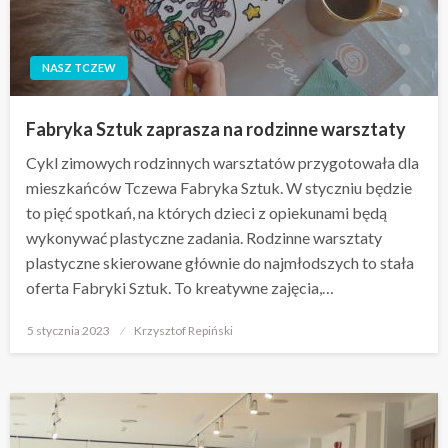
NASZ TCZEW
Fabryka Sztuk zaprasza na rodzinne warsztaty
Cykl zimowych rodzinnych warsztatów przygotowała dla
mieszkańców Tczewa Fabryka Sztuk. W styczniu będzie
to pięć spotkań, na których dzieci z opiekunami będą
wykonywać plastyczne zadania. Rodzinne warsztaty
plastyczne skierowane głównie do najmłodszych to stała
oferta Fabryki Sztuk. To kreatywne zajęcia,…
Opublikowane
5 stycznia 2023
Krzysztof Repiński
w