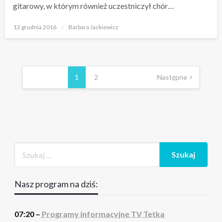
gitarowy, w którym również uczestniczył chór…
Opublikowane
12 grudnia 2016
Barbara Jackiewicz
w
Stronicowanie
wpisów
1
2
Następne
Nasz program na dziś:
07:20 –
Programy informacyjne TV Tetka