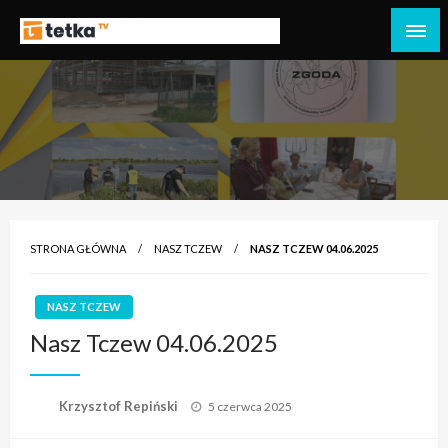
Przejdź
do
Tetka Tczew – Twoja lokalna telewizja!
Tv Tetka Tczew
treści
STRONA GŁÓWNA
NASZ TCZEW
NASZ TCZEW 04.06.2025
NASZ TCZEW
Nasz Tczew 04.06.2025
Opublikowane
Krzysztof Repiński
5 czerwca 2025
w