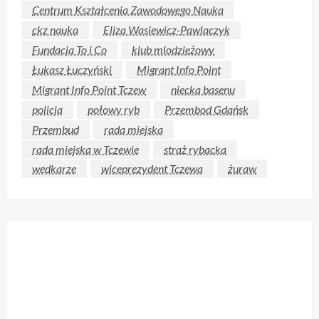
Centrum Kształcenia Zawodowego Nauka
ckz nauka
Eliza Wasiewicz-Pawlaczyk
Fundacja To i Co
klub mlodzieżowy
Łukasz Łuczyński
Migrant Info Point
Migrant Info Point Tczew
niecka basenu
policja
połowy ryb
Przembod Gdańsk
Przembud
rada miejska
rada miejska w Tczewie
straż rybacka
wędkarze
wiceprezydent Tczewa
żuraw