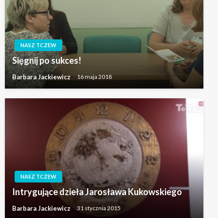
NASZ TCZEW
Sięgnij po sukces!
Barbara Jackiewicz
16 maja 2018
NASZ TCZEW
Intrygujące dzieła Jarosława Kukowskiego
Barbara Jackiewicz
31 stycznia 2015