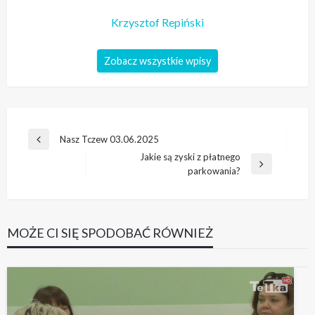
Krzysztof Repiński
Zobacz wszystkie wpisy
Nawigacja
Nasz Tczew 03.06.2025
Poprzedni
wpisu
Jakie są zyski z płatnego
wpis
Następny
parkowania?
wpis
MOŻE CI SIĘ SPODOBAĆ RÓWNIEŻ