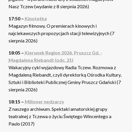
Nasz Tczew (wydanie z 8 sierpnia 2026)
17:50 –
Kinotetka
Magazyn filmowy. O premierach kinowych i
najciekawszych propozycjach stacji telewizyjnych (7
sierpnia 2026)
18:05 –
Kierunek Region 2026. Pruszcz Gd. -
Magdalena Riebandt (odc. 21)
Wakacyjny cykl wyjazdowy Radia Tczew. Rozmowa z
Magdaleną Riebandt, czyli dyrektorką Ośrodka Kultury,
Sztuki i Biblioteki Publicznej Gminy Pruszcz Gdański (7
sierpnia 2026)
18:15 –
Milioner nędzarzy
Z naszego archiwum. Spektakl amatorskiej grupy
teatralnej z Tczewa o życiu Świętego Wincentego a
Paulo (2017)