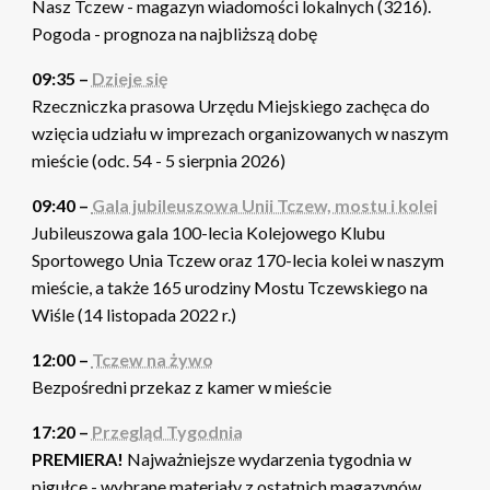
Nasz Tczew - magazyn wiadomości lokalnych (3216).
Pogoda - prognoza na najbliższą dobę
09:35 –
Dzieje się
Rzeczniczka prasowa Urzędu Miejskiego zachęca do
wzięcia udziału w imprezach organizowanych w naszym
mieście (odc. 54 - 5 sierpnia 2026)
09:40 –
Gala jubileuszowa Unii Tczew, mostu i kolei
Jubileuszowa gala 100-lecia Kolejowego Klubu
Sportowego Unia Tczew oraz 170-lecia kolei w naszym
mieście, a także 165 urodziny Mostu Tczewskiego na
Wiśle (14 listopada 2022 r.)
12:00 –
Tczew na żywo
Bezpośredni przekaz z kamer w mieście
17:20 –
Przegląd Tygodnia
PREMIERA!
Najważniejsze wydarzenia tygodnia w
pigułce - wybrane materiały z ostatnich magazynów