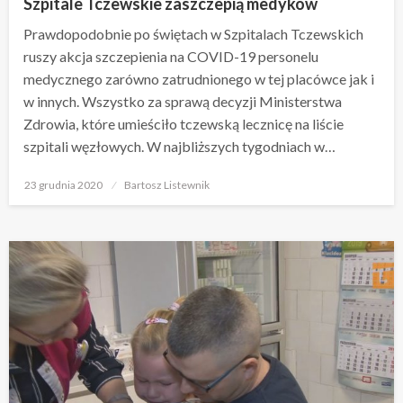
Szpitale Tczewskie zaszczepią medyków
Prawdopodobnie po świętach w Szpitalach Tczewskich
ruszy akcja szczepienia na COVID-19 personelu
medycznego zarówno zatrudnionego w tej placówce jak i
w innych. Wszystko za sprawą decyzji Ministerstwa
Zdrowia, które umieściło tczewską lecznicę na liście
szpitali węzłowych. W najbliższych tygodniach w…
Opublikowane
23 grudnia 2020
Bartosz Listewnik
w