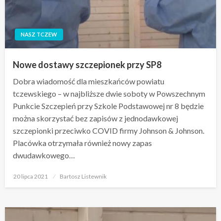
NASZ TCZEW
Nowe dostawy szczepionek przy SP8
Dobra wiadomość dla mieszkańców powiatu
tczewskiego – w najbliższe dwie soboty w Powszechnym
Punkcie Szczepień przy Szkole Podstawowej nr 8 będzie
można skorzystać bez zapisów z jednodawkowej
szczepionki przeciwko COVID firmy Johnson & Johnson.
Placówka otrzymała również nowy zapas
dwudawkowego…
Opublikowane
20 lipca 2021
Bartosz Listewnik
w