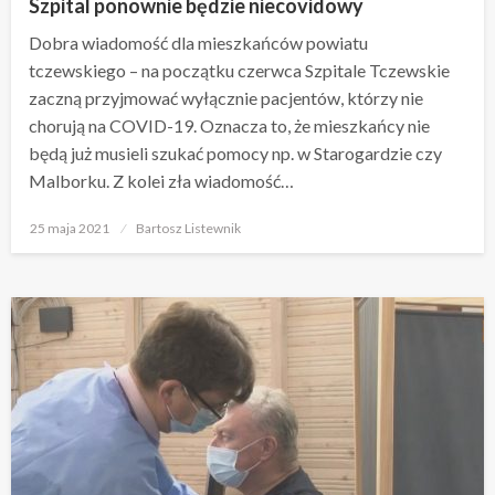
Szpital ponownie będzie niecovidowy
Dobra wiadomość dla mieszkańców powiatu
tczewskiego – na początku czerwca Szpitale Tczewskie
zaczną przyjmować wyłącznie pacjentów, którzy nie
chorują na COVID-19. Oznacza to, że mieszkańcy nie
będą już musieli szukać pomocy np. w Starogardzie czy
Malborku. Z kolei zła wiadomość…
Opublikowane
25 maja 2021
Bartosz Listewnik
w