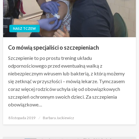
NASZ TCZEW
Co mówią specjaliści o szczepieniach
Szczepienie to po prostu trening układu
odpornościowego przed ewentualną walką z
niebezpiecznym wirusem lub bakterią, z którą możemy
się zetknąć w przyszłości – mówią lekarze. Tymczasem
coraz więcej rodziców uchyla się od obowiązkowych
szczepień ochronnym swoich dzieci. Za szczepienia
obowiązkowe…
Opublikowane
8 listopada 2019
Barbara Jackiewicz
w