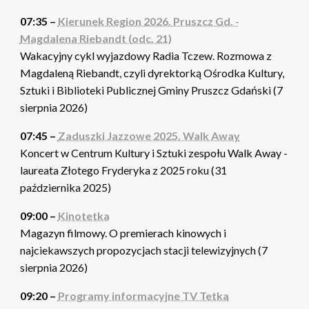
07:35 –
Kierunek Region 2026. Pruszcz Gd. -
Magdalena Riebandt (odc. 21)
Wakacyjny cykl wyjazdowy Radia Tczew. Rozmowa z
Magdaleną Riebandt, czyli dyrektorką Ośrodka Kultury,
Sztuki i Biblioteki Publicznej Gminy Pruszcz Gdański (7
sierpnia 2026)
07:45 –
Zaduszki Jazzowe 2025. Walk Away
Koncert w Centrum Kultury i Sztuki zespołu Walk Away -
laureata Złotego Fryderyka z 2025 roku (31
października 2025)
09:00 –
Kinotetka
Magazyn filmowy. O premierach kinowych i
najciekawszych propozycjach stacji telewizyjnych (7
sierpnia 2026)
09:20 –
Programy informacyjne TV Tetka