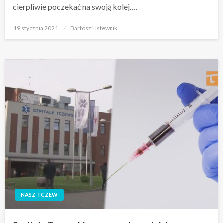
cierpliwie poczekać na swoją kolej….
Opublikowane
19 stycznia 2021
Bartosz Listewnik
w
NASZ TCZEW