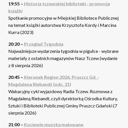
19:55 –
Historia tczewskiej biblioteki - promocja
książki
Spotkanie promocyjne w Miejskiej Bibliotece Publicznej
na temat książki autorstwa Krzysztofa Kordy i Marcina
Kurra (2023)
20:20 –
Przegląd Tygodnia
Najważniejsze wydarzenia tygodnia w pigułce - wybrane
materiały z ostatnich magazynów Nasz Tczew (wydanie
z 8 sierpnia 2026)
20:45 –
Kierunek Region 2026. Pruszcz Gd. -
Magdalena Riebandt (odc. 21)
Wakacyjny cykl wyjazdowy Radia Tczew. Rozmowa z
Magdaleną Riebandt, czyli dyrektorką Ośrodka Kultury,
Sztuki i Biblioteki Publicznej Gminy Pruszcz Gdański (7
sierpnia 2026)
21:00 –
Kociewie muzyką malowane