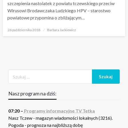
szczepienia nastolatek z powiatu tczewskiego przeciw
Wirusowi Brodawczaka Ludzkiego HPV – starostwo
powiatowe przypomina o zbliżającym…
Opublikowane
26 października 2018
Barbara Jackiewicz
w
Nasz program na dziś:
07:20 –
Programy informacyjne TV Tetka
Nasz Tczew - magazyn wiadomości lokalnych (3216).
Pogoda - prognoza na najbliższą dobę