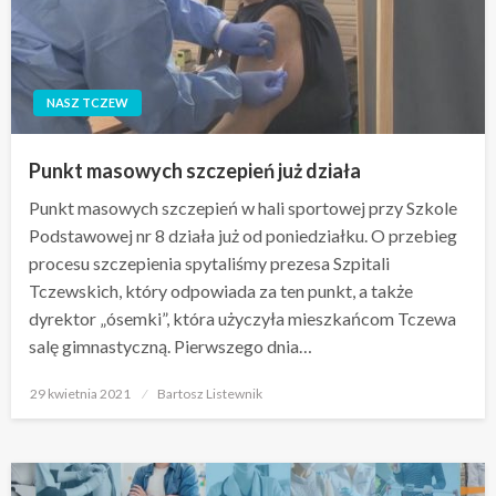
NASZ TCZEW
Punkt masowych szczepień już działa
Punkt masowych szczepień w hali sportowej przy Szkole
Podstawowej nr 8 działa już od poniedziałku. O przebieg
procesu szczepienia spytaliśmy prezesa Szpitali
Tczewskich, który odpowiada za ten punkt, a także
dyrektor „ósemki”, która użyczyła mieszkańcom Tczewa
salę gimnastyczną. Pierwszego dnia…
Opublikowane
29 kwietnia 2021
Bartosz Listewnik
w