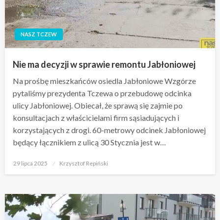
NASZ TCZEW
Nie ma decyzji w sprawie remontu Jabłoniowej
Na prośbę mieszkańców osiedla Jabłoniowe Wzgórze
pytaliśmy prezydenta Tczewa o przebudowę odcinka
ulicy Jabłoniowej. Obiecał, że sprawą się zajmie po
konsultacjach z właścicielami firm sąsiadujących i
korzystających z drogi. 60-metrowy odcinek Jabłoniowej
będący łącznikiem z ulicą 30 Stycznia jest w…
Opublikowane
29 lipca 2025
Krzysztof Repiński
w