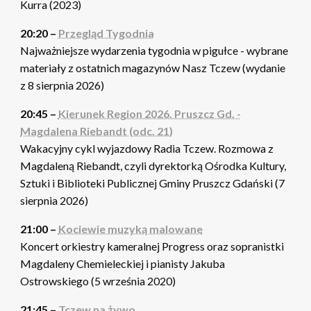
Kurra (2023)
20:20 –
Przegląd Tygodnia
Najważniejsze wydarzenia tygodnia w pigułce - wybrane
materiały z ostatnich magazynów Nasz Tczew (wydanie
z 8 sierpnia 2026)
20:45 –
Kierunek Region 2026. Pruszcz Gd. -
Magdalena Riebandt (odc. 21)
Wakacyjny cykl wyjazdowy Radia Tczew. Rozmowa z
Magdaleną Riebandt, czyli dyrektorką Ośrodka Kultury,
Sztuki i Biblioteki Publicznej Gminy Pruszcz Gdański (7
sierpnia 2026)
21:00 –
Kociewie muzyką malowane
Koncert orkiestry kameralnej Progress oraz sopranistki
Magdaleny Chemieleckiej i pianisty Jakuba
Ostrowskiego (5 września 2020)
21:45 –
Tczew na żywo