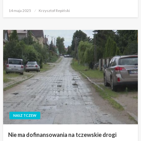
Opublikowane
14 maja 2025
Krzysztof Repiński
w
NASZ TCZEW
Nie ma dofinansowania na tczewskie drogi