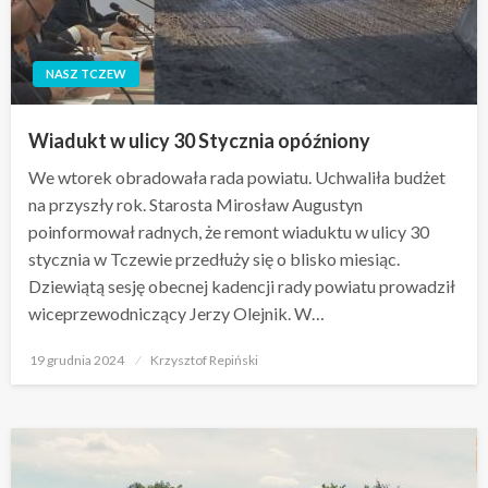
NASZ TCZEW
Wiadukt w ulicy 30 Stycznia opóźniony
We wtorek obradowała rada powiatu. Uchwaliła budżet
na przyszły rok. Starosta Mirosław Augustyn
poinformował radnych, że remont wiaduktu w ulicy 30
stycznia w Tczewie przedłuży się o blisko miesiąc.
Dziewiątą sesję obecnej kadencji rady powiatu prowadził
wiceprzewodniczący Jerzy Olejnik. W…
Opublikowane
19 grudnia 2024
Krzysztof Repiński
w