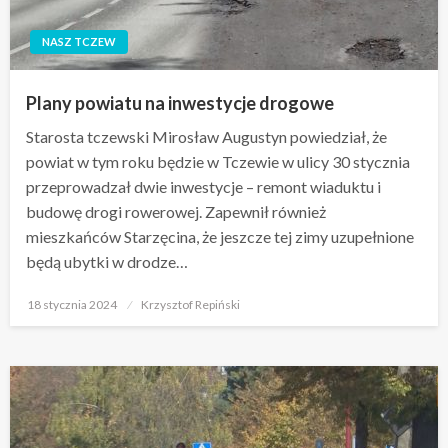
NASZ TCZEW
Plany powiatu na inwestycje drogowe
Starosta tczewski Mirosław Augustyn powiedział, że
powiat w tym roku będzie w Tczewie w ulicy 30 stycznia
przeprowadzał dwie inwestycje – remont wiaduktu i
budowę drogi rowerowej. Zapewnił również
mieszkańców Starzęcina, że jeszcze tej zimy uzupełnione
będą ubytki w drodze…
Opublikowane
18 stycznia 2024
Krzysztof Repiński
w