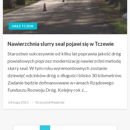
NASZ TCZEW
Nawierzchnia slurry seal pojawi się w Tczewie
Starostwo sukcesywnie od kilku lat poprawia jakość dróg
powiatowych poprzez modernizację nawierzchni metodą
slurry seal. W tym roku wyremontownych zostanie
dziewięć odcinków dróg o długości blisko 30 kilometrów.
Zadanie będzie dofinansowane w ramach Rządowego
Funduszu Rozwoju Dróg. Kolejny rok z…
Opublikowane
14 maja 2021
Krzysztof Repiński
w
Stronicowanie