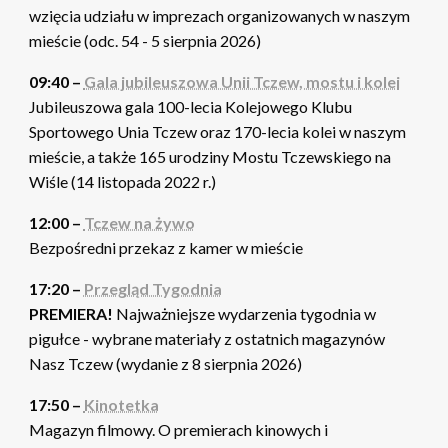
wzięcia udziału w imprezach organizowanych w naszym
mieście (odc. 54 - 5 sierpnia 2026)
09:40 –
Gala jubileuszowa Unii Tczew, mostu i kolei
Jubileuszowa gala 100-lecia Kolejowego Klubu
Sportowego Unia Tczew oraz 170-lecia kolei w naszym
mieście, a także 165 urodziny Mostu Tczewskiego na
Wiśle (14 listopada 2022 r.)
12:00 –
Tczew na żywo
Bezpośredni przekaz z kamer w mieście
17:20 –
Przegląd Tygodnia
PREMIERA!
Najważniejsze wydarzenia tygodnia w
pigułce - wybrane materiały z ostatnich magazynów
Nasz Tczew (wydanie z 8 sierpnia 2026)
17:50 –
Kinotetka
Magazyn filmowy. O premierach kinowych i