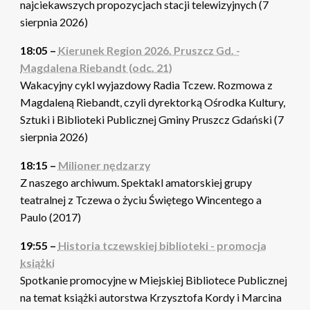
najciekawszych propozycjach stacji telewizyjnych (7
sierpnia 2026)
18:05 –
Kierunek Region 2026. Pruszcz Gd. -
Magdalena Riebandt (odc. 21)
Wakacyjny cykl wyjazdowy Radia Tczew. Rozmowa z
Magdaleną Riebandt, czyli dyrektorką Ośrodka Kultury,
Sztuki i Biblioteki Publicznej Gminy Pruszcz Gdański (7
sierpnia 2026)
18:15 –
Milioner nędzarzy
Z naszego archiwum. Spektakl amatorskiej grupy
teatralnej z Tczewa o życiu Świętego Wincentego a
Paulo (2017)
19:55 –
Historia tczewskiej biblioteki - promocja
książki
Spotkanie promocyjne w Miejskiej Bibliotece Publicznej
na temat książki autorstwa Krzysztofa Kordy i Marcina