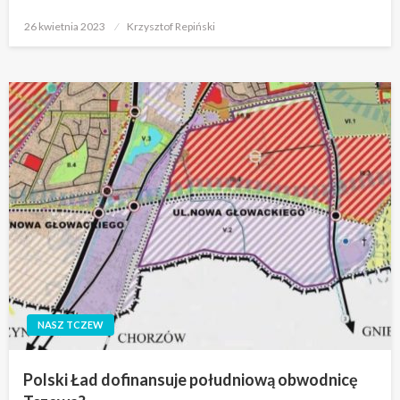
Opublikowane
26 kwietnia 2023
Krzysztof Repiński
w
NASZ TCZEW
Polski Ład dofinansuje południową obwodnicę