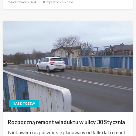
Opublikowane
24 czerwca 2024
Krzysztof Repiński
w
NASZ TCZEW
Rozpoczną remont wiaduktu w ulicy 30 Stycznia
Niebawem rozpocznie się planowany od kilku lat remont