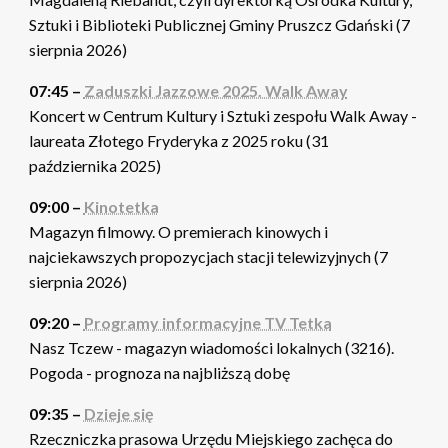
Sztuki i Biblioteki Publicznej Gminy Pruszcz Gdański (7
sierpnia 2026)
07:45 –
Zaduszki Jazzowe 2025. Walk Away
Koncert w Centrum Kultury i Sztuki zespołu Walk Away -
laureata Złotego Fryderyka z 2025 roku (31
października 2025)
09:00 –
Kinotetka
Magazyn filmowy. O premierach kinowych i
najciekawszych propozycjach stacji telewizyjnych (7
sierpnia 2026)
09:20 –
Programy informacyjne TV Tetka
Nasz Tczew - magazyn wiadomości lokalnych (3216).
Pogoda - prognoza na najbliższą dobę
09:35 –
Dzieje się
Rzeczniczka prasowa Urzędu Miejskiego zachęca do