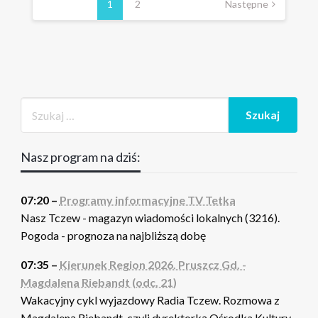
wpisów
1
2
Następne
Nasz program na dziś:
07:20 –
Programy informacyjne TV Tetka
Nasz Tczew - magazyn wiadomości lokalnych (3216).
Pogoda - prognoza na najbliższą dobę
07:35 –
Kierunek Region 2026. Pruszcz Gd. -
Magdalena Riebandt (odc. 21)
Wakacyjny cykl wyjazdowy Radia Tczew. Rozmowa z
Magdaleną Riebandt, czyli dyrektorką Ośrodka Kultury,