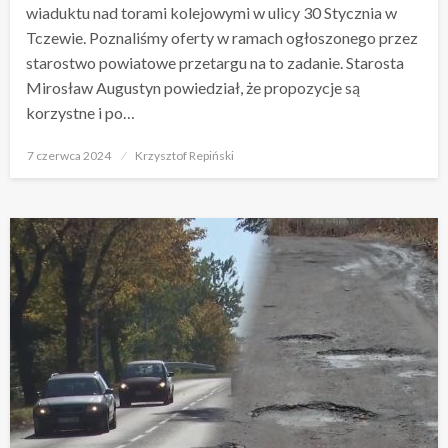
wiaduktu nad torami kolejowymi w ulicy 30 Stycznia w
Tczewie. Poznaliśmy oferty w ramach ogłoszonego przez
starostwo powiatowe przetargu na to zadanie. Starosta
Mirosław Augustyn powiedział, że propozycje są
korzystne i po…
Opublikowane
7 czerwca 2024
Krzysztof Repiński
w