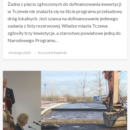
Żadna z pięciu zgłoszonych do dofinansowania inwestycji
w Tczewie nie znalazła się na liście programu przebudowy
dróg lokalnych. Jest szansa na dofinansowanie jedenego
zadania z listy rezerwowej. Władze miasta Tczewa
zgłosiły trzy inwestycje, a starostwo powiatowe jedną do
Narodowego Programu…
Opublikowane
14 lutego 2025
Krzysztof Repiński
w