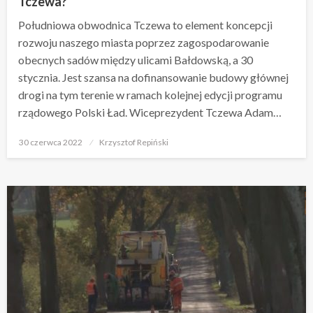
Tczewa?
Południowa obwodnica Tczewa to element koncepcji
rozwoju naszego miasta poprzez zagospodarowanie
obecnych sadów między ulicami Bałdowską, a 30
stycznia. Jest szansa na dofinansowanie budowy głównej
drogi na tym terenie w ramach kolejnej edycji programu
rządowego Polski Ład. Wiceprezydent Tczewa Adam…
Opublikowane
30 czerwca 2022
Krzysztof Repiński
w