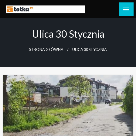
Przejdź
do
Tetka Tczew – Twoja lokalna telewizja!
Tv Tetka Tczew
treści
Ulica 30 Stycznia
STRONA GŁÓWNA
ULICA 30 STYCZNIA