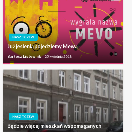
NASZ TCZEW
Już jesienią pojedziemy Mewą
Bartosz Listewnik
25 kwietnia 2018
NASZ TCZEW
Będzie więcej mieszkań wspomaganych