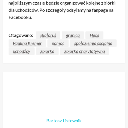
najbliższym czasie będzie organizować kolejne zbiórki
dla uchodźców. Po szczegóły odsyłamy na fanpage na
Facebooku.
Otagowano:
Białoruś
granica
Heca
Paulina Kremer
pomoc
spółdzielnia socjalna
uchodźcy
zbiórka
zbiórka charytatywna
Bartosz Listewnik