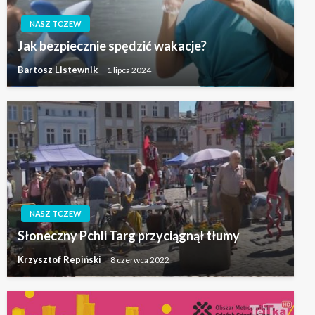
NASZ TCZEW
Jak bezpiecznie spędzić wakacje?
Bartosz Listewnik
1 lipca 2024
NASZ TCZEW
Słoneczny Pchli Targ przyciągnął tłumy
Krzysztof Repiński
8 czerwca 2022