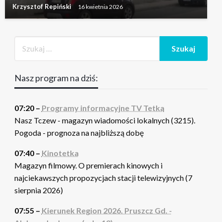
Krzysztof Repiński
16 kwietnia 2026
Nasz program na dziś:
07:20 –
Programy informacyjne TV Tetka
Nasz Tczew - magazyn wiadomości lokalnych (3215).
Pogoda - prognoza na najbliższą dobę
07:40 –
Kinotetka
Magazyn filmowy. O premierach kinowych i
najciekawszych propozycjach stacji telewizyjnych (7
sierpnia 2026)
07:55 –
Kierunek Region 2026. Pruszcz Gd. -