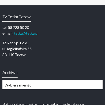
Tv Tetka Tczew
tel. 58 728 50 20
e-mail:
tetka@tetka.pl
Telkab Sp. z o.o.
ul. Jagiellońska 55
83-110 Tczew
Archiwa
Archiwa
Patronaty, współpraca, regulaminy, konkursy