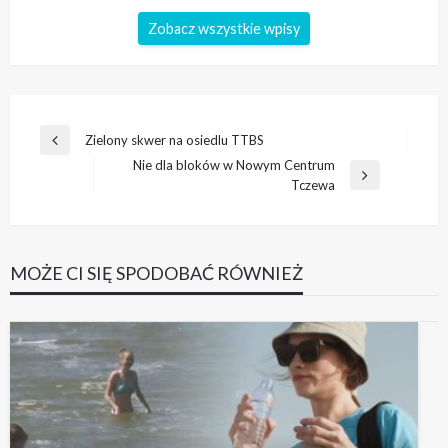
Zobacz wszystkie wpisy
Nawigacja
Zielony skwer na osiedlu TTBS
Poprzedni
wpisu
Nie dla bloków w Nowym Centrum
wpis
Następny
Tczewa
wpis
MOŻE CI SIĘ SPODOBAĆ RÓWNIEŻ