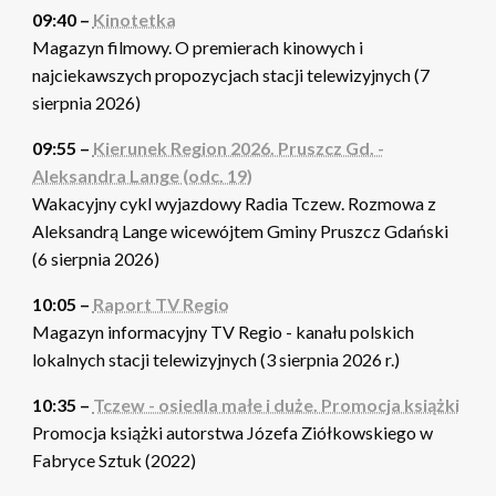
09:40 –
Kinotetka
Magazyn filmowy. O premierach kinowych i
najciekawszych propozycjach stacji telewizyjnych (7
sierpnia 2026)
09:55 –
Kierunek Region 2026. Pruszcz Gd. -
Aleksandra Lange (odc. 19)
Wakacyjny cykl wyjazdowy Radia Tczew. Rozmowa z
Aleksandrą Lange wicewójtem Gminy Pruszcz Gdański
(6 sierpnia 2026)
10:05 –
Raport TV Regio
Magazyn informacyjny TV Regio - kanału polskich
lokalnych stacji telewizyjnych (3 sierpnia 2026 r.)
10:35 –
Tczew - osiedla małe i duże. Promocja książki
Promocja książki autorstwa Józefa Ziółkowskiego w
Fabryce Sztuk (2022)