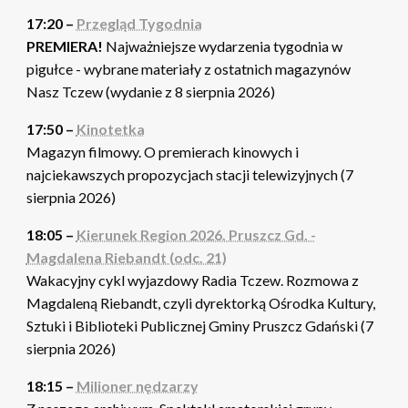
17:20 –
Przegląd Tygodnia
PREMIERA!
Najważniejsze wydarzenia tygodnia w
pigułce - wybrane materiały z ostatnich magazynów
Nasz Tczew (wydanie z 8 sierpnia 2026)
17:50 –
Kinotetka
Magazyn filmowy. O premierach kinowych i
najciekawszych propozycjach stacji telewizyjnych (7
sierpnia 2026)
18:05 –
Kierunek Region 2026. Pruszcz Gd. -
Magdalena Riebandt (odc. 21)
Wakacyjny cykl wyjazdowy Radia Tczew. Rozmowa z
Magdaleną Riebandt, czyli dyrektorką Ośrodka Kultury,
Sztuki i Biblioteki Publicznej Gminy Pruszcz Gdański (7
sierpnia 2026)
18:15 –
Milioner nędzarzy