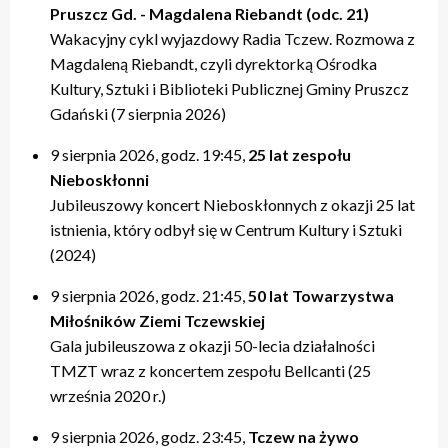
Pruszcz Gd. - Magdalena Riebandt (odc. 21)
Wakacyjny cykl wyjazdowy Radia Tczew. Rozmowa z
Magdaleną Riebandt, czyli dyrektorką Ośrodka
Kultury, Sztuki i Biblioteki Publicznej Gminy Pruszcz
Gdański (7 sierpnia 2026)
9 sierpnia 2026, godz. 19:45,
25 lat zespołu
Nieboskłonni
Jubileuszowy koncert Nieboskłonnych z okazji 25 lat
istnienia, który odbył się w Centrum Kultury i Sztuki
(2024)
9 sierpnia 2026, godz. 21:45,
50 lat Towarzystwa
Miłośników Ziemi Tczewskiej
Gala jubileuszowa z okazji 50-lecia działalności
TMZT wraz z koncertem zespołu Bellcanti (25
września 2020 r.)
9 sierpnia 2026, godz. 23:45,
Tczew na żywo