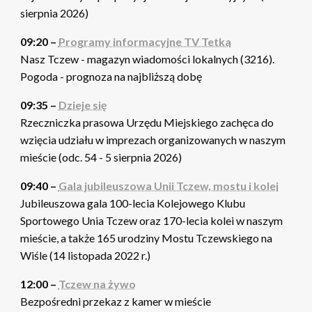
sierpnia 2026)
09:20 –
Programy informacyjne TV Tetka
Nasz Tczew - magazyn wiadomości lokalnych (3216).
Pogoda - prognoza na najbliższą dobę
09:35 –
Dzieje się
Rzeczniczka prasowa Urzędu Miejskiego zachęca do
wzięcia udziału w imprezach organizowanych w naszym
mieście (odc. 54 - 5 sierpnia 2026)
09:40 –
Gala jubileuszowa Unii Tczew, mostu i kolei
Jubileuszowa gala 100-lecia Kolejowego Klubu
Sportowego Unia Tczew oraz 170-lecia kolei w naszym
mieście, a także 165 urodziny Mostu Tczewskiego na
Wiśle (14 listopada 2022 r.)
12:00 –
Tczew na żywo
Bezpośredni przekaz z kamer w mieście