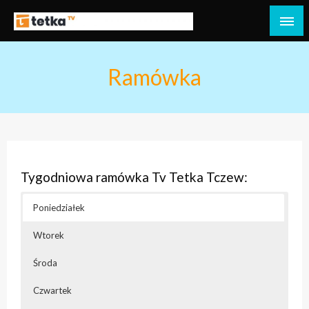
Przejdź
do
Tetka Tczew – Twoja lokalna telewizja!
Tv Tetka Tczew
treści
Ramówka
Tygodniowa ramówka Tv Tetka Tczew:
Poniedziałek
Wtorek
Środa
Czwartek