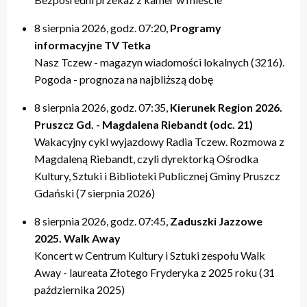
20:00 – relacje
20:00 – relacje
19:40 – Kulturalne pogaduszki / Fabryczne Pogaduszki
19:50 – relacje
17:40 – Powtórki programów z tygodnia
21:20 – Nasz Tczew, Pogoda
21:20 – Nasz Tczew, Pogoda
19:50 – KinoteTka
21:20 – Nasz Tczew, Pogoda
20:20 – Przegląd Tygodnia
8 sierpnia 2026, godz. 07:20,
Programy
21:40 – Pytania do Prezydenta / Pytania do Starosty
21:40 – Opinie w Radiu Tczew
20:00 – relacje
21:40 – Tczew Mówi
20:40 – relacje tygodnia
informacyjne TV Tetka
22:00 – relacje
22:00 – relacje
21:20 – Nasz Tczew, Pogoda
21:50 – relacje
21:40 – KinoteTka
Nasz Tczew - magazyn wiadomości lokalnych (3216).
21:50 – Kulturalne pogaduszki / Fabryczne Pogaduszki
Pogoda - prognoza na najbliższą dobę
22:00 – relacje
8 sierpnia 2026, godz. 07:35,
Kierunek Region 2026.
Pruszcz Gd. - Magdalena Riebandt (odc. 21)
Wakacyjny cykl wyjazdowy Radia Tczew. Rozmowa z
Magdaleną Riebandt, czyli dyrektorką Ośrodka
Kultury, Sztuki i Biblioteki Publicznej Gminy Pruszcz
Gdański (7 sierpnia 2026)
8 sierpnia 2026, godz. 07:45,
Zaduszki Jazzowe
2025. Walk Away
Koncert w Centrum Kultury i Sztuki zespołu Walk
Away - laureata Złotego Fryderyka z 2025 roku (31
października 2025)