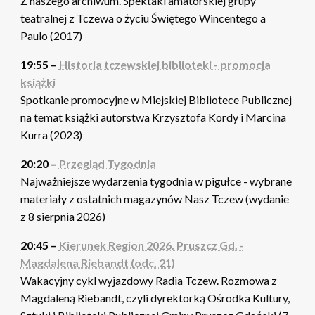
Z naszego archiwum. Spektakl amatorskiej grupy
teatralnej z Tczewa o życiu Świętego Wincentego a
Paulo (2017)
19:55 –
Historia tczewskiej biblioteki - promocja
książki
Spotkanie promocyjne w Miejskiej Bibliotece Publicznej
na temat książki autorstwa Krzysztofa Kordy i Marcina
Kurra (2023)
20:20 –
Przegląd Tygodnia
Najważniejsze wydarzenia tygodnia w pigułce - wybrane
materiały z ostatnich magazynów Nasz Tczew (wydanie
z 8 sierpnia 2026)
20:45 –
Kierunek Region 2026. Pruszcz Gd. -
Magdalena Riebandt (odc. 21)
Wakacyjny cykl wyjazdowy Radia Tczew. Rozmowa z
Magdaleną Riebandt, czyli dyrektorką Ośrodka Kultury,