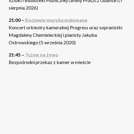
Sztuki i Biblioteki Publicznej Gminy Pruszcz Gdański (7
sierpnia 2026)
21:00 –
Kociewie muzyką malowane
Koncert orkiestry kameralnej Progress oraz sopranistki
Magdaleny Chemieleckiej i pianisty Jakuba
Ostrowskiego (5 września 2020)
21:45 –
Tczew na żywo
Bezpośredni przekaz z kamer w mieście