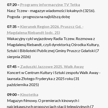
07:20 –
Programy informacyjne TV Tetka
Nasz Tczew - magazyn wiadomości lokalnych (3216).
Pogoda - prognoza na najbliższą dobę
07:35 –
Kierunek Region 2026. Pruszcz Gd. -
Magdalena Riebandt (odc. 21)
Wakacyjny cykl wyjazdowy Radia Tczew. Rozmowa z
Magdaleną Riebandt, czyli dyrektorką Ośrodka Kultury,
Sztuki i Biblioteki Publicznej Gminy Pruszcz Gdański (7
sierpnia 2026)
07:45 –
Zaduszki Jazzowe 2025. Walk Away
Koncert w Centrum Kultury i Sztuki zespołu Walk Away -
laureata Złotego Fryderyka z 2025 roku (31
października 2025)
09:00 –
Kinotetka
Magazyn filmowy. O premierach kinowych i
najciekawszych propozycjach stacji telewizyjnych (7