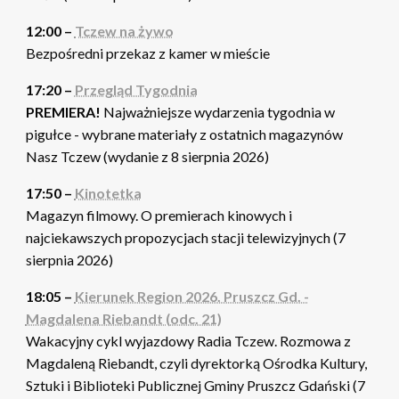
12:00 –
Tczew na żywo
Bezpośredni przekaz z kamer w mieście
17:20 –
Przegląd Tygodnia
PREMIERA!
Najważniejsze wydarzenia tygodnia w
pigułce - wybrane materiały z ostatnich magazynów
Nasz Tczew (wydanie z 8 sierpnia 2026)
17:50 –
Kinotetka
Magazyn filmowy. O premierach kinowych i
najciekawszych propozycjach stacji telewizyjnych (7
sierpnia 2026)
18:05 –
Kierunek Region 2026. Pruszcz Gd. -
Magdalena Riebandt (odc. 21)
Wakacyjny cykl wyjazdowy Radia Tczew. Rozmowa z
Magdaleną Riebandt, czyli dyrektorką Ośrodka Kultury,
Sztuki i Biblioteki Publicznej Gminy Pruszcz Gdański (7