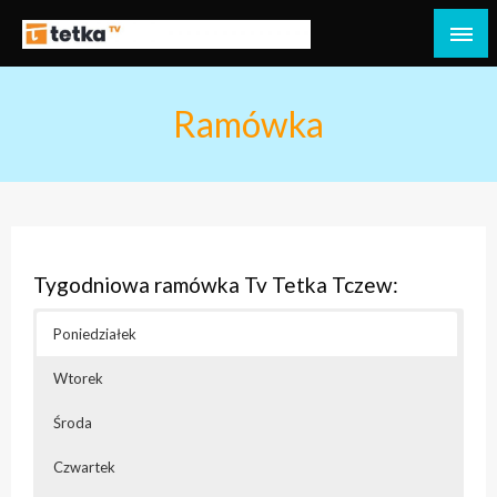
Przejdź
do
Tetka Tczew – Twoja lokalna telewizja!
Tv Tetka Tczew
treści
Ramówka
Tygodniowa ramówka Tv Tetka Tczew:
Poniedziałek
Wtorek
Środa
Czwartek