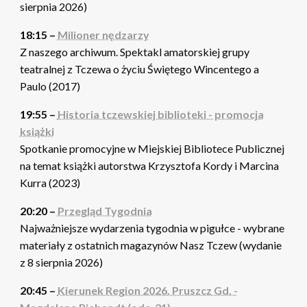
sierpnia 2026)
18:15 –
Milioner nędzarzy
Z naszego archiwum. Spektakl amatorskiej grupy
teatralnej z Tczewa o życiu Świętego Wincentego a
Paulo (2017)
19:55 –
Historia tczewskiej biblioteki - promocja
książki
Spotkanie promocyjne w Miejskiej Bibliotece Publicznej
na temat książki autorstwa Krzysztofa Kordy i Marcina
Kurra (2023)
20:20 –
Przegląd Tygodnia
Najważniejsze wydarzenia tygodnia w pigułce - wybrane
materiały z ostatnich magazynów Nasz Tczew (wydanie
z 8 sierpnia 2026)
20:45 –
Kierunek Region 2026. Pruszcz Gd. -