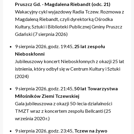
Pruszcz Gd. - Magdalena Riebandt (odc. 21)
Wakacyjny cykl wyjazdowy Radia Tczew. Rozmowa z
Magdaleną Riebandt, czyli dyrektorką Ośrodka
Kultury, Sztuki i Biblioteki Publicznej Gminy Pruszcz
Gdański (7 sierpnia 2026)
9 sierpnia 2026, godz. 19:45,
25 lat zespołu
Nieboskłonni
Jubileuszowy koncert Nieboskłonnych z okazji 25 lat
istnienia, który odbył się w Centrum Kultury i Sztuki
(2024)
9 sierpnia 2026, godz. 21:45,
50 lat Towarzystwa
Miłośników Ziemi Tczewskiej
Gala jubileuszowa z okazji 50-lecia działalności
TMZT wraz z koncertem zespołu Bellcanti (25
września 2020 r.)
9 sierpnia 2026, godz. 23:45,
Tczew na żywo