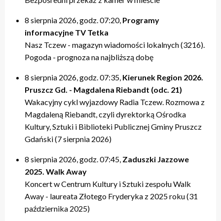
20:00 – relacje
20:00 – relacje
19:40 – Kulturalne pogaduszki / Fabryczne Pogaduszki
19:50 – relacje
17:40 – Powtórki programów z tygodnia
21:20 – Nasz Tczew, Pogoda
21:20 – Nasz Tczew, Pogoda
19:50 – KinoteTka
21:20 – Nasz Tczew, Pogoda
20:20 – Przegląd Tygodnia
8 sierpnia 2026, godz. 07:20,
Programy
21:40 – Pytania do Prezydenta / Pytania do Starosty
21:40 – Opinie w Radiu Tczew
20:00 – relacje
21:40 – Tczew Mówi
20:40 – relacje tygodnia
informacyjne TV Tetka
22:00 – relacje
22:00 – relacje
21:20 – Nasz Tczew, Pogoda
21:50 – relacje
21:40 – KinoteTka
Nasz Tczew - magazyn wiadomości lokalnych (3216).
21:50 – Kulturalne pogaduszki / Fabryczne Pogaduszki
Pogoda - prognoza na najbliższą dobę
22:00 – relacje
8 sierpnia 2026, godz. 07:35,
Kierunek Region 2026.
Pruszcz Gd. - Magdalena Riebandt (odc. 21)
Wakacyjny cykl wyjazdowy Radia Tczew. Rozmowa z
Magdaleną Riebandt, czyli dyrektorką Ośrodka
Kultury, Sztuki i Biblioteki Publicznej Gminy Pruszcz
Gdański (7 sierpnia 2026)
8 sierpnia 2026, godz. 07:45,
Zaduszki Jazzowe
2025. Walk Away
Koncert w Centrum Kultury i Sztuki zespołu Walk
Away - laureata Złotego Fryderyka z 2025 roku (31
października 2025)