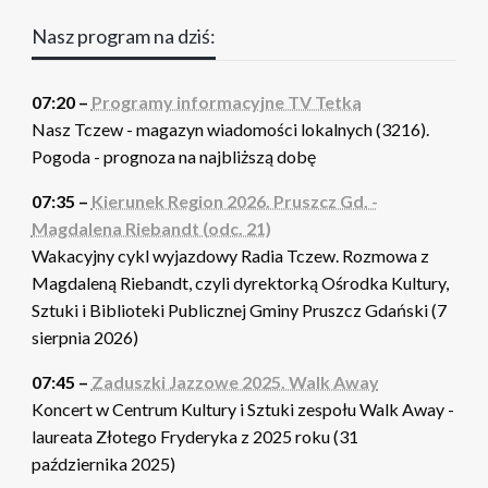
Nasz program na dziś:
07:20 –
Programy informacyjne TV Tetka
Nasz Tczew - magazyn wiadomości lokalnych (3216).
Pogoda - prognoza na najbliższą dobę
07:35 –
Kierunek Region 2026. Pruszcz Gd. -
Magdalena Riebandt (odc. 21)
Wakacyjny cykl wyjazdowy Radia Tczew. Rozmowa z
Magdaleną Riebandt, czyli dyrektorką Ośrodka Kultury,
Sztuki i Biblioteki Publicznej Gminy Pruszcz Gdański (7
sierpnia 2026)
07:45 –
Zaduszki Jazzowe 2025. Walk Away
Koncert w Centrum Kultury i Sztuki zespołu Walk Away -
laureata Złotego Fryderyka z 2025 roku (31
października 2025)