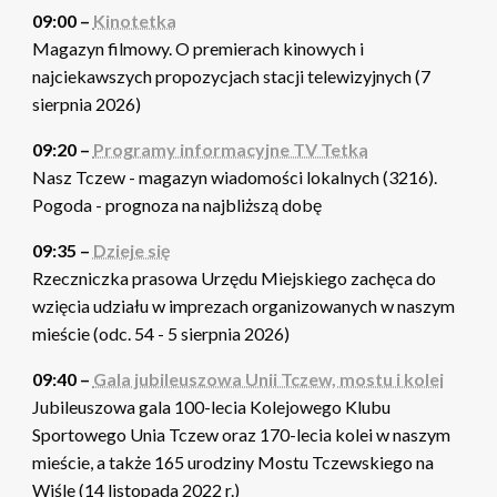
09:00 –
Kinotetka
Magazyn filmowy. O premierach kinowych i
najciekawszych propozycjach stacji telewizyjnych (7
sierpnia 2026)
09:20 –
Programy informacyjne TV Tetka
Nasz Tczew - magazyn wiadomości lokalnych (3216).
Pogoda - prognoza na najbliższą dobę
09:35 –
Dzieje się
Rzeczniczka prasowa Urzędu Miejskiego zachęca do
wzięcia udziału w imprezach organizowanych w naszym
mieście (odc. 54 - 5 sierpnia 2026)
09:40 –
Gala jubileuszowa Unii Tczew, mostu i kolei
Jubileuszowa gala 100-lecia Kolejowego Klubu
Sportowego Unia Tczew oraz 170-lecia kolei w naszym
mieście, a także 165 urodziny Mostu Tczewskiego na
Wiśle (14 listopada 2022 r.)