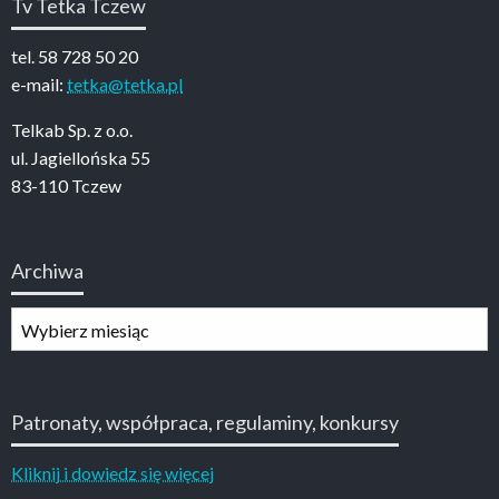
Tv Tetka Tczew
tel. 58 728 50 20
e-mail:
tetka@tetka.pl
Telkab Sp. z o.o.
ul. Jagiellońska 55
83-110 Tczew
Archiwa
Archiwa
Patronaty, współpraca, regulaminy, konkursy
Kliknij i dowiedz się więcej