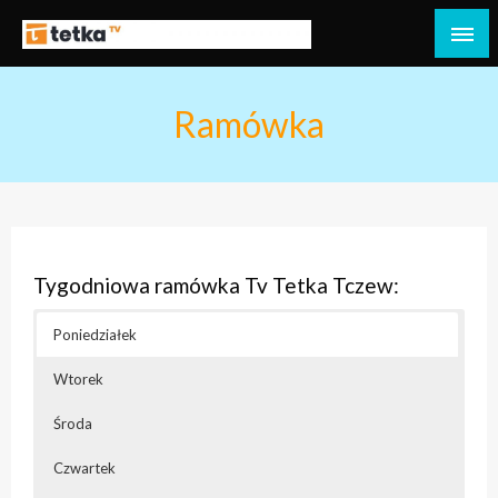
Przejdź
do
Tetka Tczew – Twoja lokalna telewizja!
Tv Tetka Tczew
treści
Ramówka
Tygodniowa ramówka Tv Tetka Tczew:
Poniedziałek
Wtorek
Środa
Czwartek