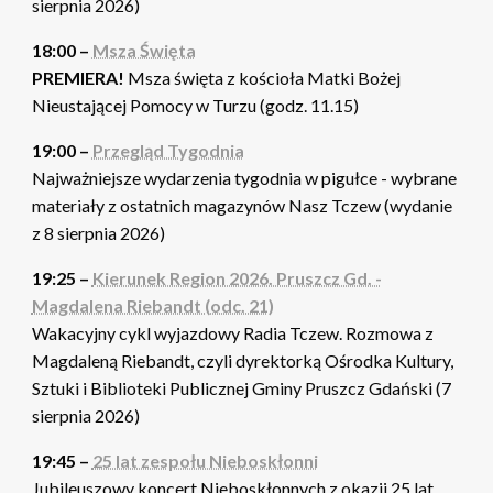
sierpnia 2026)
18:00 –
Msza Święta
PREMIERA!
Msza święta z kościoła Matki Bożej
Nieustającej Pomocy w Turzu (godz. 11.15)
19:00 –
Przegląd Tygodnia
Najważniejsze wydarzenia tygodnia w pigułce - wybrane
materiały z ostatnich magazynów Nasz Tczew (wydanie
z 8 sierpnia 2026)
19:25 –
Kierunek Region 2026. Pruszcz Gd. -
Magdalena Riebandt (odc. 21)
Wakacyjny cykl wyjazdowy Radia Tczew. Rozmowa z
Magdaleną Riebandt, czyli dyrektorką Ośrodka Kultury,
Sztuki i Biblioteki Publicznej Gminy Pruszcz Gdański (7
sierpnia 2026)
19:45 –
25 lat zespołu Nieboskłonni
Jubileuszowy koncert Nieboskłonnych z okazji 25 lat