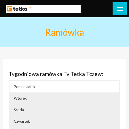
Przejdź
do
Tetka Tczew – Twoja lokalna telewizja!
Tv Tetka Tczew
treści
Ramówka
Tygodniowa ramówka Tv Tetka Tczew:
Poniedziałek
Wtorek
Środa
Czwartek