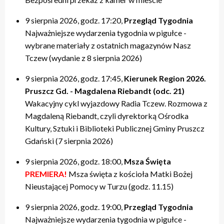
20:00 – relacje
20:00 – relacje
19:40 – Kulturalne pogaduszki / Fabryczne Pogaduszki
19:50 – relacje
17:40 – Powtórki programów z tygodnia
21:20 – Nasz Tczew, Pogoda
21:20 – Nasz Tczew, Pogoda
19:50 – KinoteTka
21:20 – Nasz Tczew, Pogoda
20:20 – Przegląd Tygodnia
9 sierpnia 2026, godz. 17:20,
Przegląd Tygodnia
21:40 – Pytania do Prezydenta / Pytania do Starosty
21:40 – Opinie w Radiu Tczew
20:00 – relacje
21:40 – Tczew Mówi
20:40 – relacje tygodnia
Najważniejsze wydarzenia tygodnia w pigułce -
22:00 – relacje
22:00 – relacje
21:20 – Nasz Tczew, Pogoda
21:50 – relacje
21:40 – KinoteTka
wybrane materiały z ostatnich magazynów Nasz
21:50 – Kulturalne pogaduszki / Fabryczne Pogaduszki
Tczew (wydanie z 8 sierpnia 2026)
22:00 – relacje
9 sierpnia 2026, godz. 17:45,
Kierunek Region 2026.
Pruszcz Gd. - Magdalena Riebandt (odc. 21)
Wakacyjny cykl wyjazdowy Radia Tczew. Rozmowa z
Magdaleną Riebandt, czyli dyrektorką Ośrodka
Kultury, Sztuki i Biblioteki Publicznej Gminy Pruszcz
Gdański (7 sierpnia 2026)
9 sierpnia 2026, godz. 18:00,
Msza Święta
PREMIERA!
Msza święta z kościoła Matki Bożej
Nieustającej Pomocy w Turzu (godz. 11.15)
9 sierpnia 2026, godz. 19:00,
Przegląd Tygodnia
Najważniejsze wydarzenia tygodnia w pigułce -