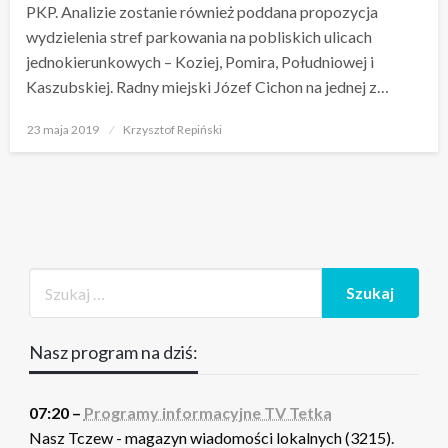
PKP. Analizie zostanie również poddana propozycja
wydzielenia stref parkowania na pobliskich ulicach
jednokierunkowych – Koziej, Pomira, Południowej i
Kaszubskiej. Radny miejski Józef Cichon na jednej z…
Opublikowane
23 maja 2019
Krzysztof Repiński
w
Nasz program na dziś:
07:20 –
Programy informacyjne TV Tetka
Nasz Tczew - magazyn wiadomości lokalnych (3215).