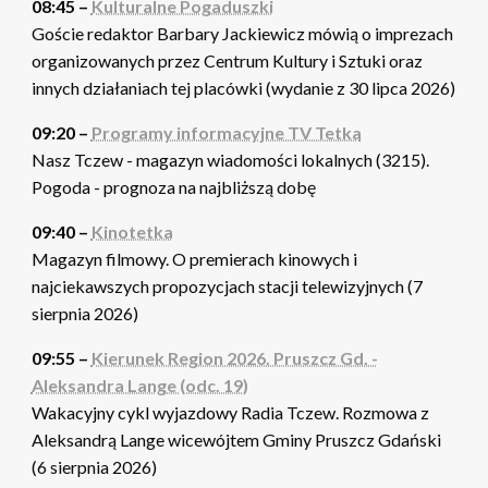
08:45 –
Kulturalne Pogaduszki
Goście redaktor Barbary Jackiewicz mówią o imprezach
organizowanych przez Centrum Kultury i Sztuki oraz
innych działaniach tej placówki (wydanie z 30 lipca 2026)
09:20 –
Programy informacyjne TV Tetka
Nasz Tczew - magazyn wiadomości lokalnych (3215).
Pogoda - prognoza na najbliższą dobę
09:40 –
Kinotetka
Magazyn filmowy. O premierach kinowych i
najciekawszych propozycjach stacji telewizyjnych (7
sierpnia 2026)
09:55 –
Kierunek Region 2026. Pruszcz Gd. -
Aleksandra Lange (odc. 19)
Wakacyjny cykl wyjazdowy Radia Tczew. Rozmowa z
Aleksandrą Lange wicewójtem Gminy Pruszcz Gdański
(6 sierpnia 2026)