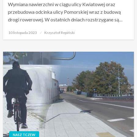
Wymiana nawierzchni w ciągu ulicy Kwiatowej oraz
przebudowa odcinka ulicy Pomorskiej wraz z budową
drogi rowerowej. W ostatnich dniach rozstrzygane są…
Opublikowane
10 listopada 2023
Krzysztof Repiński
w
NASZ TCZEW