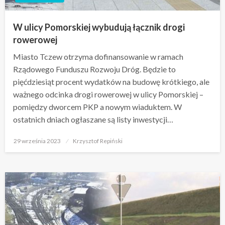
W ulicy Pomorskiej wybudują łącznik drogi
rowerowej
Miasto Tczew otrzyma dofinansowanie w ramach
Rządowego Funduszu Rozwoju Dróg. Będzie to
pięćdziesiąt procent wydatków na budowę krótkiego, ale
ważnego odcinka drogi rowerowej w ulicy Pomorskiej –
pomiędzy dworcem PKP a nowym wiaduktem. W
ostatnich dniach ogłaszane są listy inwestycji…
Opublikowane
29 września 2023
Krzysztof Repiński
w