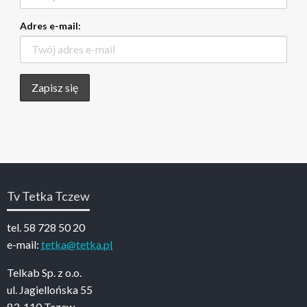
Adres e-mail:
Tv Tetka Tczew
tel. 58 728 50 20
e-mail:
tetka@tetka.pl
Telkab Sp. z o.o.
ul. Jagiellońska 55
83-110 Tczew