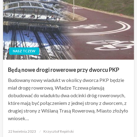
NASZ TCZEW
Będą nowe drogi rowerowe przy dworcu PKP
Budowany nowy wiadukt w okolicy dworca PKP będzie
miał drogę rowerową. Władze Tczewa planują
dobudować do wiaduktu dwa odcinki dróg rowerowych,
które mają być połączeniem z jednej strony z dworcem, z
drugiej strony z Wiślaną Trasą Rowerową. Miasto złożyło
wniosek…
Opublikowane
22 kwietnia 2023
Krzysztof Repiński
w