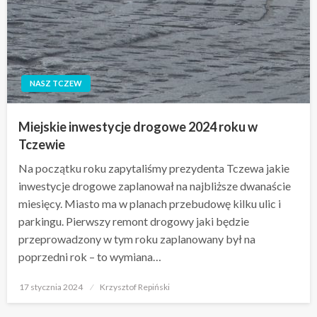
NASZ TCZEW
Miejskie inwestycje drogowe 2024 roku w
Tczewie
Na początku roku zapytaliśmy prezydenta Tczewa jakie
inwestycje drogowe zaplanował na najbliższe dwanaście
miesięcy. Miasto ma w planach przebudowę kilku ulic i
parkingu. Pierwszy remont drogowy jaki będzie
przeprowadzony w tym roku zaplanowany był na
poprzedni rok – to wymiana…
Opublikowane
17 stycznia 2024
Krzysztof Repiński
w