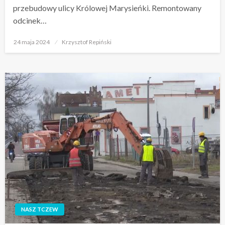
przebudowy ulicy Królowej Marysieńki. Remontowany
odcinek…
Opublikowane
24 maja 2024
Krzysztof Repiński
w
NASZ TCZEW