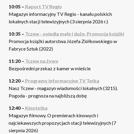
10:05 –
Raport TV Regio
Magazyn informacyjny TV Regio - kanału polskich
lokalnych stacji telewizyjnych (3 sierpnia 2026 r.)
10:35 –
Tczew - osiedla małe i duże. Promocja książki
Promocja książki autorstwa Józefa Ziółkowskiego w
Fabryce Sztuk (2022)
11:20 –
Tczew na żywo
Bezpośredni przekaz z kamer w mieście
12:20 –
Programy informacyjne TV Tetka
Nasz Tczew - magazyn wiadomości lokalnych (3215).
Pogoda - prognoza na najbliższą dobę
12:40 –
Kinotetka
Magazyn filmowy. O premierach kinowych i
najciekawszych propozycjach stacji telewizyjnych (7
sierpnia 2026)