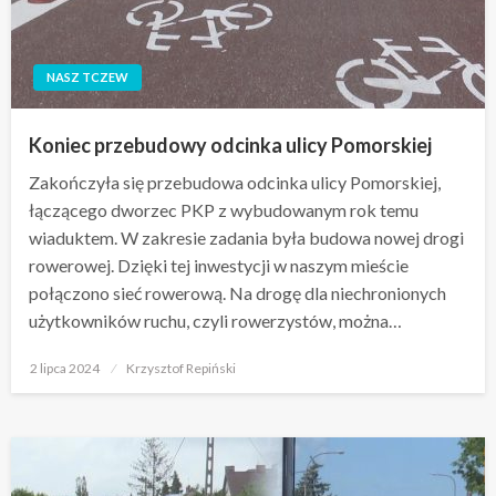
NASZ TCZEW
Koniec przebudowy odcinka ulicy Pomorskiej
Zakończyła się przebudowa odcinka ulicy Pomorskiej,
łączącego dworzec PKP z wybudowanym rok temu
wiaduktem. W zakresie zadania była budowa nowej drogi
rowerowej. Dzięki tej inwestycji w naszym mieście
połączono sieć rowerową. Na drogę dla niechronionych
użytkowników ruchu, czyli rowerzystów, można…
Opublikowane
2 lipca 2024
Krzysztof Repiński
w