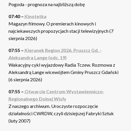
Pogoda - prognoza na najbliższą dobę
07:40 –
Kinotetka
Magazyn filmowy. O premierach kinowych i
najciekawszych propozycjach stacji telewizyjnych (7
sierpnia 2026)
07:55 –
Kierunek Region 2026. Pruszcz Gd. -
Aleksandra Lange (odc. 19)
Wakacyjny cykl wyjazdowy Radia Tczew. Rozmowa z
Aleksandrą Lange wicewójtem Gminy Pruszcz Gdański
(6 sierpnia 2026)
07:55 –
Otwarcie Centrum Wystawienniczo-
Regionalnego Dolnej Wisły
Z naszego archiwum. Uroczyste rozpoczęcie
działalności CWRDW, czyli dzisiejszej Fabryki Sztuk
(luty 2007)