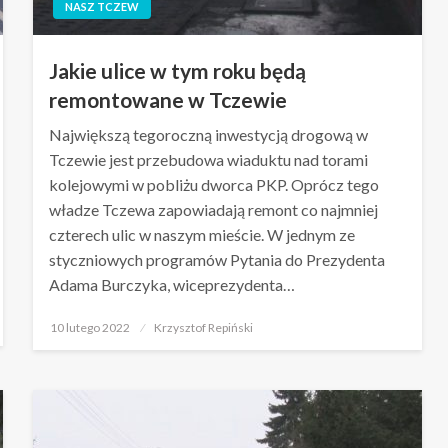
NASZ TCZEW
Jakie ulice w tym roku będą
remontowane w Tczewie
Największą tegoroczną inwestycją drogową w
Tczewie jest przebudowa wiaduktu nad torami
kolejowymi w pobliżu dworca PKP. Oprócz tego
władze Tczewa zapowiadają remont co najmniej
czterech ulic w naszym mieście. W jednym ze
styczniowych programów Pytania do Prezydenta
Adama Burczyka, wiceprezydenta…
Opublikowane
10 lutego 2022
Krzysztof Repiński
w