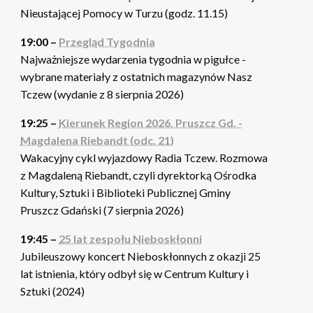
Nieustającej Pomocy w Turzu (godz. 11.15)
19:00 –
Przegląd Tygodnia
Najważniejsze wydarzenia tygodnia w pigułce -
wybrane materiały z ostatnich magazynów Nasz
Tczew (wydanie z 8 sierpnia 2026)
19:25 –
Kierunek Region 2026. Pruszcz Gd. -
Magdalena Riebandt (odc. 21)
Wakacyjny cykl wyjazdowy Radia Tczew. Rozmowa
z Magdaleną Riebandt, czyli dyrektorką Ośrodka
Kultury, Sztuki i Biblioteki Publicznej Gminy
Pruszcz Gdański (7 sierpnia 2026)
19:45 –
25 lat zespołu Nieboskłonni
Jubileuszowy koncert Nieboskłonnych z okazji 25
lat istnienia, który odbył się w Centrum Kultury i
Sztuki (2024)