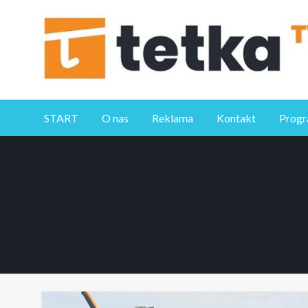
Przejdź
do
treści
Tetka Tczew – Twoja lokalna telewizja!
Tv Tetka Tczew
START
O nas
Reklama
Kontakt
Prog