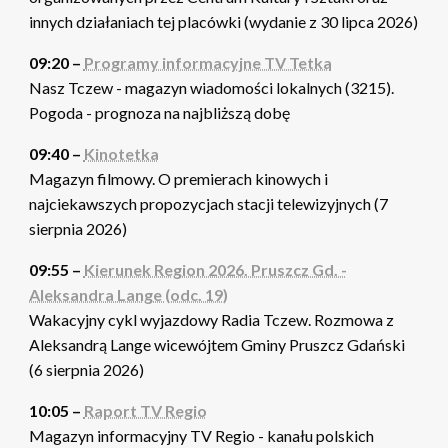
innych działaniach tej placówki (wydanie z 30 lipca 2026)
09:20 –
Programy informacyjne TV Tetka
Nasz Tczew - magazyn wiadomości lokalnych (3215).
Pogoda - prognoza na najbliższą dobę
09:40 –
Kinotetka
Magazyn filmowy. O premierach kinowych i
najciekawszych propozycjach stacji telewizyjnych (7
sierpnia 2026)
09:55 –
Kierunek Region 2026. Pruszcz Gd. -
Aleksandra Lange (odc. 19)
Wakacyjny cykl wyjazdowy Radia Tczew. Rozmowa z
Aleksandrą Lange wicewójtem Gminy Pruszcz Gdański
(6 sierpnia 2026)
10:05 –
Raport TV Regio
Magazyn informacyjny TV Regio - kanału polskich