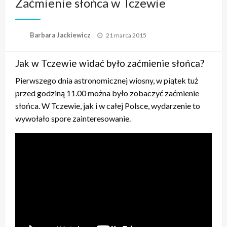
Zaćmienie słońca w Tczewie
Opublikowane
Barbara Jackiewicz
21 marca 2015
w
Jak w Tczewie widać było zaćmienie słońca?
Pierwszego dnia astronomicznej wiosny, w piątek tuż
przed godziną 11.00 można było zobaczyć zaćmienie
słońca. W Tczewie, jak i w całej Polsce, wydarzenie to
wywołało spore zainteresowanie.