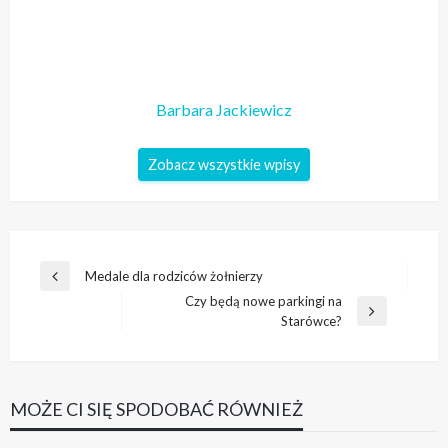
Barbara Jackiewicz
Zobacz wszystkie wpisy
Nawigacja
Medale dla rodziców żołnierzy
Poprzedni
wpisu
Czy będą nowe parkingi na
wpis
Następny
Starówce?
wpis
MOŻE CI SIĘ SPODOBAĆ RÓWNIEŻ