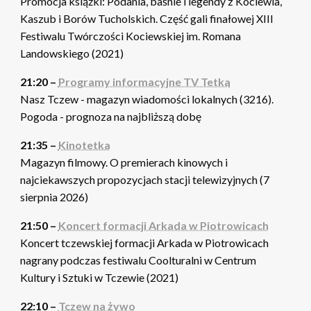
Promocja książki: Podania, baśnie i legendy z Kociewia,
Kaszub i Borów Tucholskich. Część gali finałowej XIII
Festiwalu Twórczości Kociewskiej im. Romana
Landowskiego (2021)
21:20 –
Programy informacyjne TV Tetka
Nasz Tczew - magazyn wiadomości lokalnych (3216).
Pogoda - prognoza na najbliższą dobę
21:35 –
Kinotetka
Magazyn filmowy. O premierach kinowych i
najciekawszych propozycjach stacji telewizyjnych (7
sierpnia 2026)
21:50 –
Koncert formacji Arkada w Piotrowicach
Koncert tczewskiej formacji Arkada w Piotrowicach
nagrany podczas festiwalu Coolturalni w Centrum
Kultury i Sztuki w Tczewie (2021)
22:10 –
Tczew na żywo