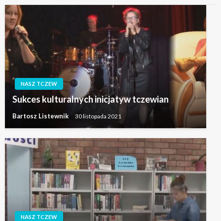
NASZ TCZEW
Sukces kulturalnych inicjatyw tczewian
Bartosz Listewnik
30 listopada 2021
NASZ TCZEW