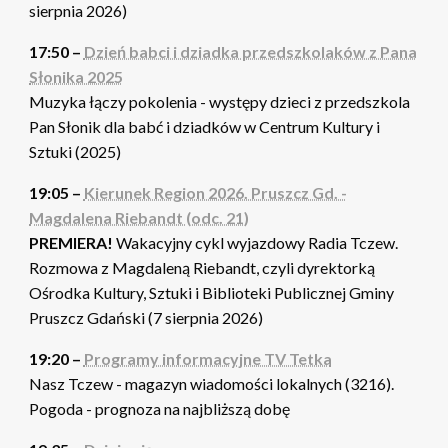
sierpnia 2026)
17:50 –
Dzień babci i dziadka przedszkolaków z Pana
Słonika 2025
Muzyka łączy pokolenia - występy dzieci z przedszkola
Pan Słonik dla babć i dziadków w Centrum Kultury i
Sztuki (2025)
19:05 –
Kierunek Region 2026. Pruszcz Gd. -
Magdalena Riebandt (odc. 21)
PREMIERA!
Wakacyjny cykl wyjazdowy Radia Tczew.
Rozmowa z Magdaleną Riebandt, czyli dyrektorką
Ośrodka Kultury, Sztuki i Biblioteki Publicznej Gminy
Pruszcz Gdański (7 sierpnia 2026)
19:20 –
Programy informacyjne TV Tetka
Nasz Tczew - magazyn wiadomości lokalnych (3216).
Pogoda - prognoza na najbliższą dobę