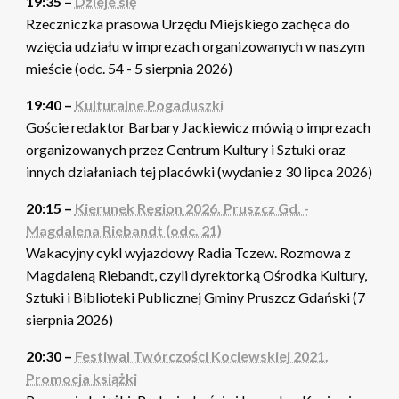
19:35 –
Dzieje się
Rzeczniczka prasowa Urzędu Miejskiego zachęca do
wzięcia udziału w imprezach organizowanych w naszym
mieście (odc. 54 - 5 sierpnia 2026)
19:40 –
Kulturalne Pogaduszki
Goście redaktor Barbary Jackiewicz mówią o imprezach
organizowanych przez Centrum Kultury i Sztuki oraz
innych działaniach tej placówki (wydanie z 30 lipca 2026)
20:15 –
Kierunek Region 2026. Pruszcz Gd. -
Magdalena Riebandt (odc. 21)
Wakacyjny cykl wyjazdowy Radia Tczew. Rozmowa z
Magdaleną Riebandt, czyli dyrektorką Ośrodka Kultury,
Sztuki i Biblioteki Publicznej Gminy Pruszcz Gdański (7
sierpnia 2026)
20:30 –
Festiwal Twórczości Kociewskiej 2021.
Promocja książki