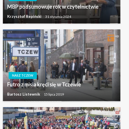
MBP podsumowuje rok w czytelnictwie
Krzysztof Repiński
31 stycznia 2024
NASZ TCZEW
Futro z misia kręci się w Tczewie
Bartosz Listewnik
15 lipca 2019