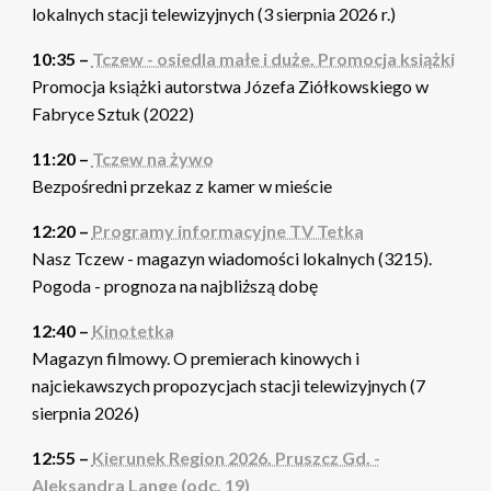
lokalnych stacji telewizyjnych (3 sierpnia 2026 r.)
10:35 –
Tczew - osiedla małe i duże. Promocja książki
Promocja książki autorstwa Józefa Ziółkowskiego w
Fabryce Sztuk (2022)
11:20 –
Tczew na żywo
Bezpośredni przekaz z kamer w mieście
12:20 –
Programy informacyjne TV Tetka
Nasz Tczew - magazyn wiadomości lokalnych (3215).
Pogoda - prognoza na najbliższą dobę
12:40 –
Kinotetka
Magazyn filmowy. O premierach kinowych i
najciekawszych propozycjach stacji telewizyjnych (7
sierpnia 2026)
12:55 –
Kierunek Region 2026. Pruszcz Gd. -
Aleksandra Lange (odc. 19)