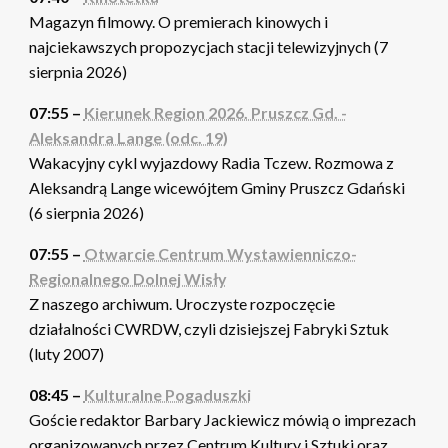
Magazyn filmowy. O premierach kinowych i
najciekawszych propozycjach stacji telewizyjnych (7
sierpnia 2026)
07:55 –
Kierunek Region 2026. Pruszcz Gd. -
Aleksandra Lange (odc. 19)
Wakacyjny cykl wyjazdowy Radia Tczew. Rozmowa z
Aleksandrą Lange wicewójtem Gminy Pruszcz Gdański
(6 sierpnia 2026)
07:55 –
Otwarcie Centrum Wystawienniczo-
Regionalnego Dolnej Wisły
Z naszego archiwum. Uroczyste rozpoczęcie
działalności CWRDW, czyli dzisiejszej Fabryki Sztuk
(luty 2007)
08:45 –
Kulturalne Pogaduszki
Goście redaktor Barbary Jackiewicz mówią o imprezach
organizowanych przez Centrum Kultury i Sztuki oraz