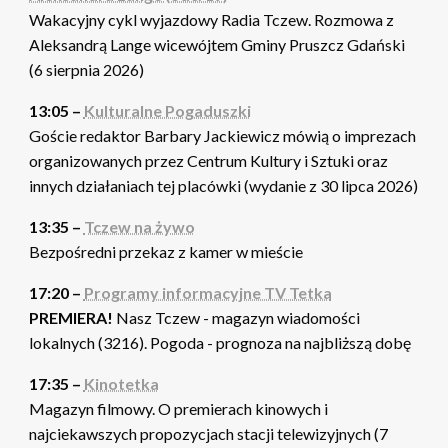
Wakacyjny cykl wyjazdowy Radia Tczew. Rozmowa z
Aleksandrą Lange wicewójtem Gminy Pruszcz Gdański
(6 sierpnia 2026)
13:05 –
Kulturalne Pogaduszki
Goście redaktor Barbary Jackiewicz mówią o imprezach
organizowanych przez Centrum Kultury i Sztuki oraz
innych działaniach tej placówki (wydanie z 30 lipca 2026)
13:35 –
Tczew na żywo
Bezpośredni przekaz z kamer w mieście
17:20 –
Programy informacyjne TV Tetka
PREMIERA!
Nasz Tczew - magazyn wiadomości
lokalnych (3216). Pogoda - prognoza na najbliższą dobę
17:35 –
Kinotetka
Magazyn filmowy. O premierach kinowych i
najciekawszych propozycjach stacji telewizyjnych (7